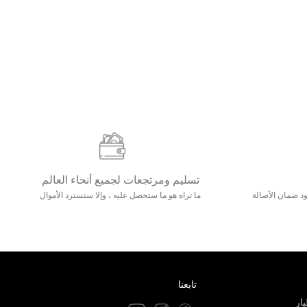
تسليم ومرتجعات لجميع أنحاء العالم
مع 25000+ خلق وجود ضمان الأصالة
ما تراه هو ما ستحصل عليه ، وإلا ستسترد الأموال
تابعنا
ار