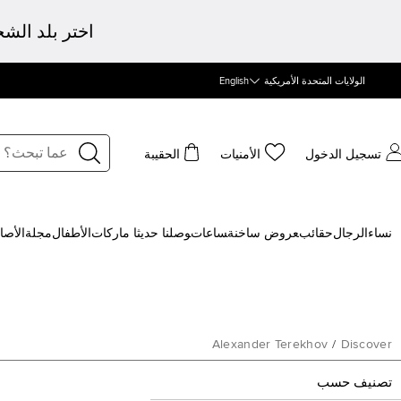
اختر بلد الش
الولايات المتحدة الأمريكية
English
تسجيل الدخول
الأمنيات
الحقيبة
نساء
الرجال
حقائب
‍عروض ساخنة
‍ساعات
‍وصلنا حديثا
‍ ماركات
الأطفال
مجلة
الأصا
Alexander Terekhov
/
Discover
تصنيف حسب