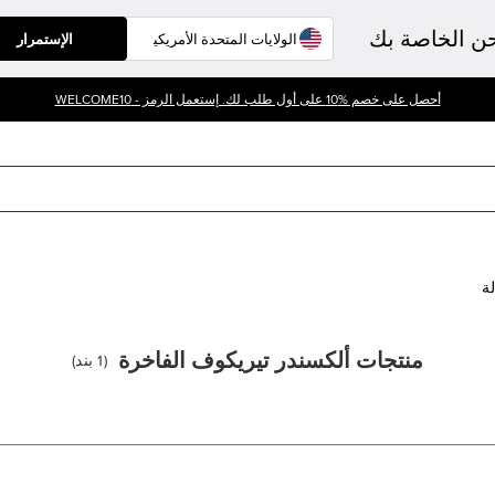
حن الخاصة بك
الإستمرار
أحصل على خصم %10 على أول طلب لك. إستعمل الرمز - WELCOME10
لة
منتجات ألكسندر تيريكوف الفاخرة
(
1
بند
)