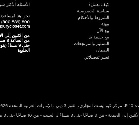
كيف نعمل؟
الأسئلة الأكثر شيو
سياسة الخصوصية
نحن هنا لمساعدت
الشروط والأحكام
800 LUX (800 589)
مهنة
uxurycloset.com
بيع الآن
من الاثنين إلى ال
بيع حقيبة يد
من الساعة 9
التسليم والمرتجعات
حتى 9 مساءً (ب
الضمان
الخليج)
تغيير تفضيلاتي
 ، الإمارات العربية المتحدة 502626
ين إلى الجمعة - من 9 صباحًا حتى 8 مساءًا،
,
السبت - من 10 صباحًا حتى 8 مساءًا،