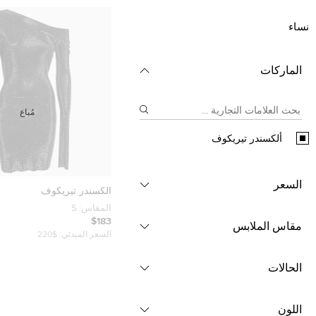
نساء
الماركات
مُباع
ألكسندر تيريكوف
السعر
ألكسندر تيريكوف
المقاس:
S
$183
مقاس الملابس
السعر المبدئي:
$220
الحالات
اللون