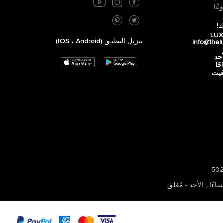
عًا
ك!
تنزيل التطبيق (iOS ، Android)
info@thel
أحد
 صباحًا
توقيت
,
الأحد - مُغلق