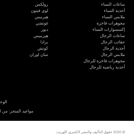
ساعات النساء
رولكس
أحذية النساء
لوي فيتون
ملابس النساء
هيرمس
مجوهرات فاخرة
غوتشي
إكسسوارات النساء
ديور
ساعات الرجال
هيرميس
حقائب الرجال
برادا
أحذية الرجال
كوتش
ملابس الرجال
سان لوران
مجوهرات فاخرة للرجال
أحذية رياضية للرجال
الوحدة R-10، مركز كيو إيست التجاري، القوز 3 دبي
مواعيد المتجر
:
من الأثن
@ 2020 حقوق التأليف والنشر لاكشري كلوزيت