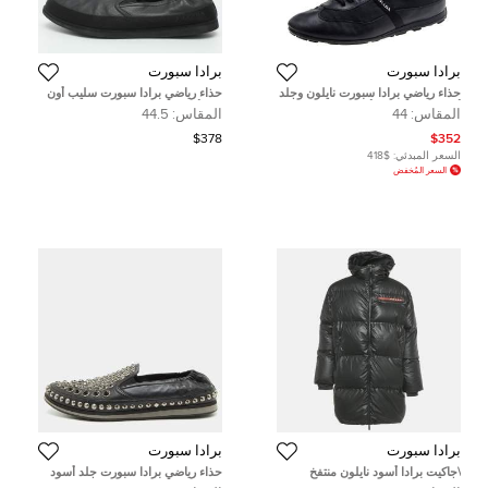
برادا سبورت
برادا سبورت
حذاء رياضي برادا سبورت نايلون وجلد
حذاء رياضي برادا سبورت سليب أون
أسود منخفض من أعلى مقاس 44
جلد أزرق مقاس 44.5
المقاس:
44
المقاس:
44.5
$378
$352
السعر المبدئي:
$418
السعر المُخفض
برادا سبورت
برادا سبورت
\جاكيت برادا أسود نايلون منتفخ
حذاء رياضي برادا سبورت جلد أسود
مقاس صغير - سمول
مرصع بكريستال منزلق مقاس 43.5