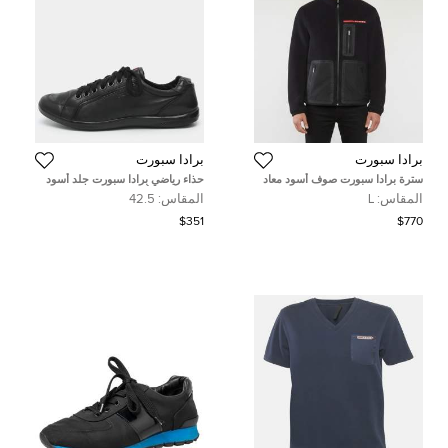
برادا سبورت
برادا سبورت
سترة برادا سبورت صوف أسود معاد
حذاء رياضي برادا سبورت جلد أسود
تدويره تقنية مقاس كبير - لارج
منخفض من أعلى مقاس 42.5
المقاس:
L
المقاس:
42.5
$351
$770