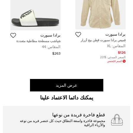
برادا سبورت
برادا سبورت
قميص برادا سبورت قطن بيج أزرار
شباشب مسطحة مطاطية متعددة
أمامية مقاس كبير جداً (إكسترا لارج)
الألوان بشعار برادا سبورت مقاس 44
المقاس:
XL
المقاس:
44
$126
$263
السعر المبدئي:
$231
السعر المُخفض
عرض المزيد
يمكنك دائما الاعتماد علينا
قطع فاخرة فريدة من نوعها
مجموعة فاخرة واسعة النطاق حيث كل عنصر فريد من نوعه
والأزياء الراقية