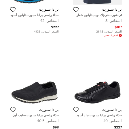
برادا سبورت
برادا سبورت
تي شيرت في-نِك بجيب نايلون شعار
حذاء رياضي برادا سبورت نايلون أسود
مطاطي قطن أزرق برادا صغير
وجلد عنق منخفض مقاس 42
المقاس:
S
المقاس:
42
$227
$107
السعر المبدئي:
$264
السعر المبدئي:
$419
السعر المُخفض
برادا سبورت
برادا سبورت
حذاء رياضي برادا سبورت جلد أسود
حذاء رياضي برادا سبورت سليب أون
منخفض من أعلى مقاس 40
نايلون أسود مقاس 35.5
المقاس:
40
المقاس:
40.5
$98
$227