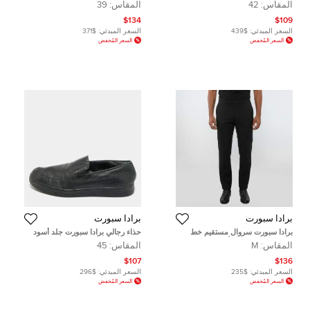
عنق منخفض مقاس 42
سبورت بدون رباط مقاس 39
المقاس:
42
المقاس:
39
$134
$109
السعر المبدئي:
$439
السعر المبدئي:
$371
السعر المُخفض
السعر المُخفض
برادا سبورت
برادا سبورت
برادا سبورت سروال مستقيم خط
حذاء رجالي برادا سبورت جلد أسود
روسا قطني باللون الأسود بحجم
سهل الارتداء مقاس 45
المقاس:
M
المقاس:
45
متوسط
$107
$136
السعر المبدئي:
$235
السعر المبدئي:
$296
السعر المُخفض
السعر المُخفض