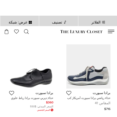
الفلاتر
تصنيف
عرض: شبكة
صالح لغاية
00
day
:
00
ساعة
:
undefined
دقائق
:
00
ثانية
برادا سبورت
برادا سبورت
حذاء رياضي برادا سبورت أمريكاز كب
حذاء ديربي سبورت برادا رباط علوي
جلد وشبك أزرق كحلي/رمادي عنق
جلد أسود مقاس 43.5
$360
المقاس:
41
منخفض مقاس 41
السعر المبدئي:
$550
$716
السعر المُخفض