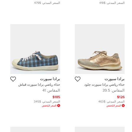
السعر المبدئي:
$419
السعر المبدئي:
$479
برادا سبورت
برادا سبورت
حذاء رياضي برادا سبورت جلود
حذاء رياضي برادا سبورت قماش
وزخارف من جلد شامواه بيج/ذهبي
مربعات زرقاء بعنق منخفض مقاس 41
المقاس:
39.5
المقاس:
41
منخفظ أمريكا مقاس 39.5
$185
$126
السعر المبدئي:
$463
السعر المبدئي:
$345
السعر المُخفض
السعر المُخفض