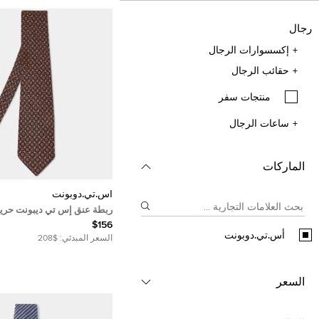
رجال
إكسسوارات الرجال
حقائب الرجال
منتجات سفر
ساعات الرجال
الماركات
أس.تي.دوبونت
ربطة عنق إس تي ديبونت حري
كحلي تقليدي
$156
أس.تي.دوبونت
السعر المبدئي:
$208
السعر