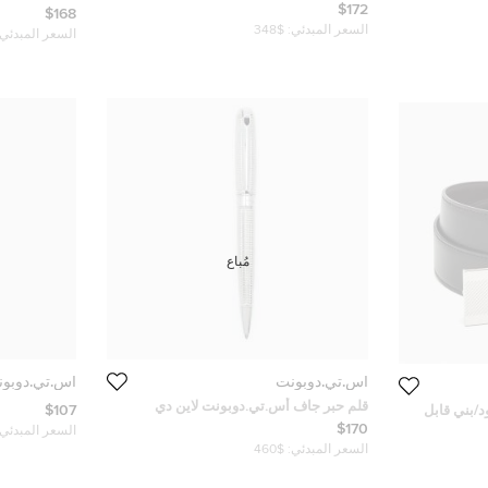
$172
فضي اللون لا
$168
السعر المبدئي:
$348
السعر المبدئي:
مُباع
أس.تي.دوبونت
أس.تي.دوبو
قلم حبر جاف أس.تي.دوبونت لاين دي
$107
/بني قابل
415103 م بالاديوم
$170
السعر المبدئي:
السعر المبدئي:
$460