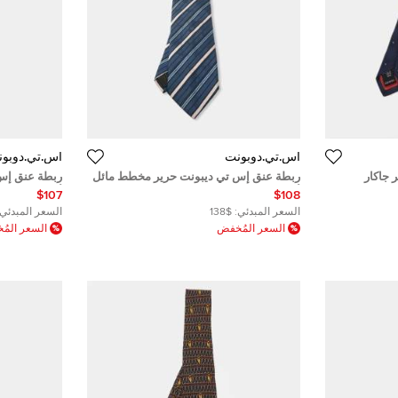
أس.تي.دوبونت
أس.تي.دوبو
 جاكار
ربطة عنق إس تي ديبونت حرير مخطط مائل
ربطة عنق إس 
أزرق
أرجواني
$107
$108
السعر المبدئي:
$138
السعر المبدئي:
السعر المُخفض
السعر الم