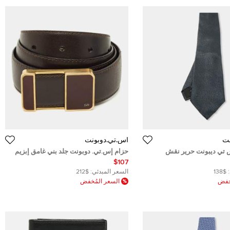
نت
أس.تي.دوبونت
 تي ديبونت حرير نقش
حزام إس.تي. دوبونت جلد بني غامق إبزيم
قابل للتعديل 90 سم
$107
$138
السعر المبدئي:
$212
ُخفض
السعر المُخفض