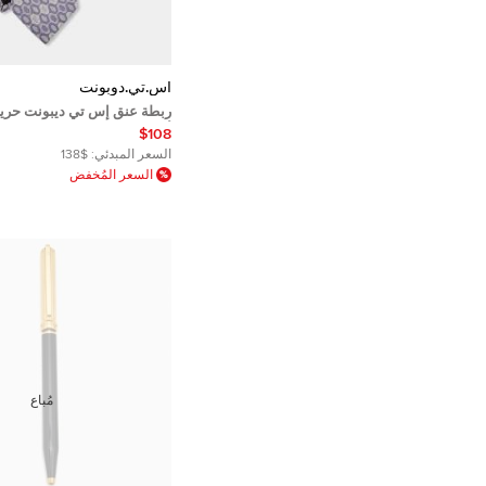
أس.تي.دوبونت
ربطة عنق إس تي ديبونت حري
أزرق
$108
السعر المبدئي:
$138
السعر المُخفض
مُباع