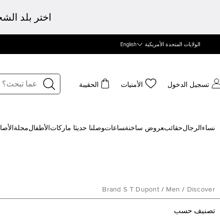
اختر بلد الش
الولايات المتحدة الأمريكية
English
تسجيل الدخول
الأمنيات
الحقيبة
نساء
الرجال
حقائب
‍عروض ساخنة
‍ساعات
‍وصلنا حديثا
‍ ماركات
الأطفال
مجلة
الأصا
Brand S T Dupont
/
Men
/
Discover
تصنيف حسب