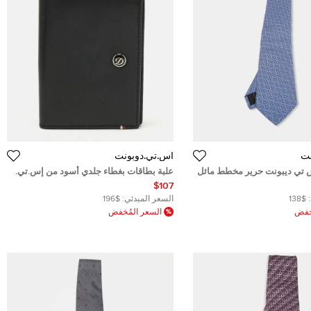
نت
أس.تي.دوبونت
 تي ديبونت حرير مخطط مائل
علبة بطاقات بغطاء جلدي أسود من إس.تي.
دوبونت
$107
$138
السعر المبدئي:
$196
ُخفض
السعر المُخفض