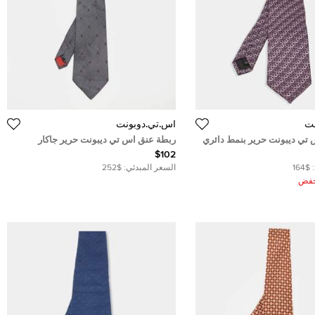
نت
أس.تي.دوبونت
تي ديبونت حرير بنمط دائري
ربطة عنق اس تي ديبونت حرير جاكار
رصاصي فحمي
$102
$164
السعر المبدئي:
$252
ُخفض