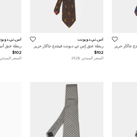
أس.تي.دوبونت
أس.تي.دوبو
ج جاكار حرير
ربطة عنق إس تي دبونت فينتدج جاكار حرير
ربطة عنق أس.
مطبوع أسود
موردة ثنائي ا
$102
$102
السعر المبدئي:
$252
السعر المبدئي: