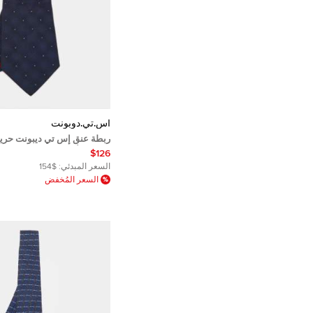
أس.تي.دوبونت
ربطة عنق إس تي ديبونت حرير
مزخرف أزرق
$126
السعر المبدئي:
$154
السعر المُخفض