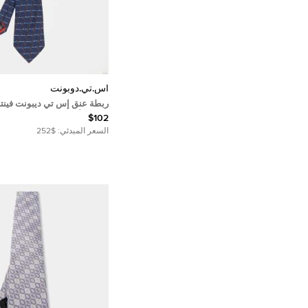
أس.تي.دوبونت
ربطة عنق إس تي ديبونت فينتد
مطبوع أزرق
$102
السعر المبدئي:
$252