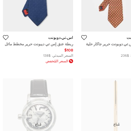
نت
أس.تي.دوبونت
تي.دوبونت حرير جاكار حلية
ربطة عنق إس تي ديبونت حرير مخطط مائل
للون
أزرق
$108
$236
السعر المبدئي:
$138
السعر المُخفض
مُباع
مُباع