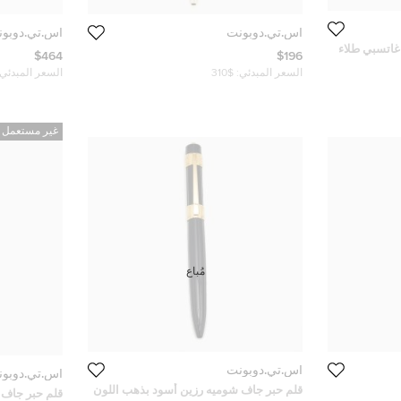
أس.تي.دوبونت
أس.تي.دوبو
غاتسبي طلاء
$464
$196
السعر المبدئي:
$310
السعر المبدئي:
غير مستعمل
مُباع
أس.تي.دوبونت
أس.تي.دوبو
قلم حبر جاف شوميه رزين أسود بذهب اللون
قلم حبر جاف 