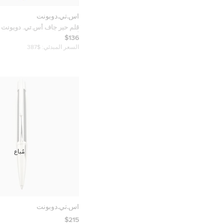
أس.تي.دوبونت
قلم حبر جاف أس.تي. دوبونت 
أسود وذهبي
$136
السعر المبدئي:
$387
مُباع
أس.تي.دوبونت
$215