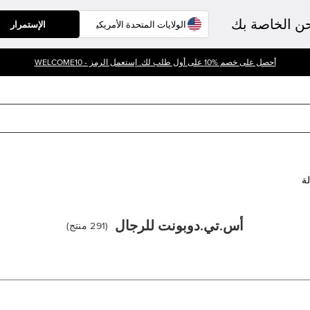
حن الخاصة بك
الإستمرار
أحصل على خصم %10 على أول طلب لك. إستعمل الرمز - WELCOME10
لة
أس.تي.دوبونت للرجال
(
291
منتج
)