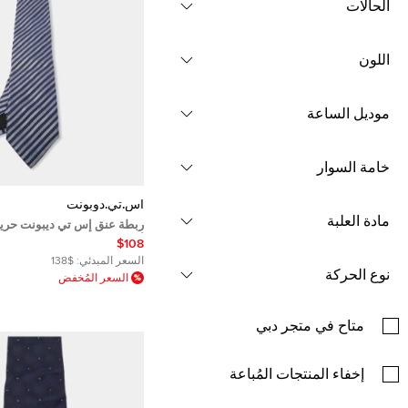
الحالات
اللون
موديل الساعة
خامة السوار
أس.تي.دوبونت
مادة العلبة
ربطة عنق إس تي ديبونت حري
أزرق
$108
السعر المبدئي:
$138
نوع الحركة
السعر المُخفض
متاح في متجر دبي
إخفاء المنتجات المُباعة