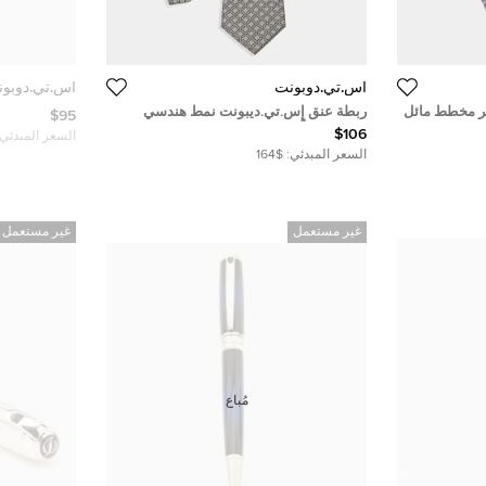
أس.تي.دوبونت
أس.تي.دوبو
ر مخطط مائل
ربطة عنق إٍس.تي.ديبونت نمط هندسي
$95
رمادي
$106
السعر المبدئي:
السعر المبدئي:
$164
غير مستعمل
غير مستعمل
مُباع