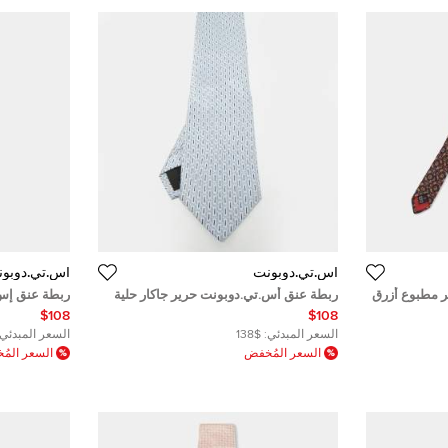
أس.تي.دوبونت
أس.تي.دوبو
ر مطبوع أزرق
ربطة عنق أس.تي.دوبونت حرير جاكار حلية
ربطة عنق إس
موردة ثنائي اللون
مربعات وردي
$108
$108
السعر المبدئي:
$138
السعر المبدئي:
السعر المُخفض
السعر الم