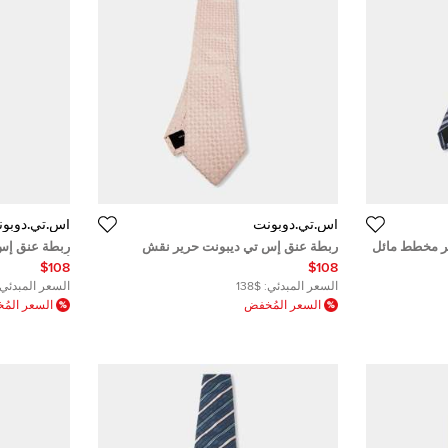
أس.تي.دوبونت
أس.تي.دوبو
ر مخطط مائل
ربطة عنق إس تي ديبونت حرير نقش
ربطة عنق إس
مربعات وردي
أزرق
$108
$108
السعر المبدئي:
$138
السعر المبدئي:
السعر المُخفض
السعر الم