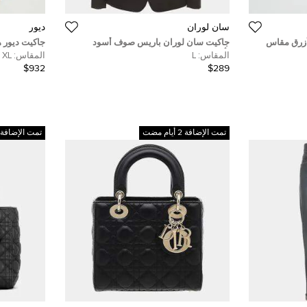
سان لوران
ديور
 أزرق مقاس
جاكيت سان لوران باريس صوف أسود
جاكيت ديور ه
يقة
بأكمام طويلة مقاس كبير (لارج)
مقاس كبير جدً
المقاس:
L
المقاس:
XL
$932
$289
تمت الإضافة 2 أيام مضت
تمت الإضافة 2 أيام مضت