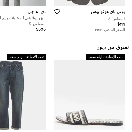
بوس باي هوغو بوس
دي آند جي
بليزر دولتشي أند غابانا دينيم
المقاس:
M
صغير (سمول) بأزرار أمامية ض
المقاس:
S
$114
$606
السعر المبدئي:
$149
تسوق من ديور
تمت الإضافة 2 أيام مضت
تمت الإضافة 2 أيام مضت