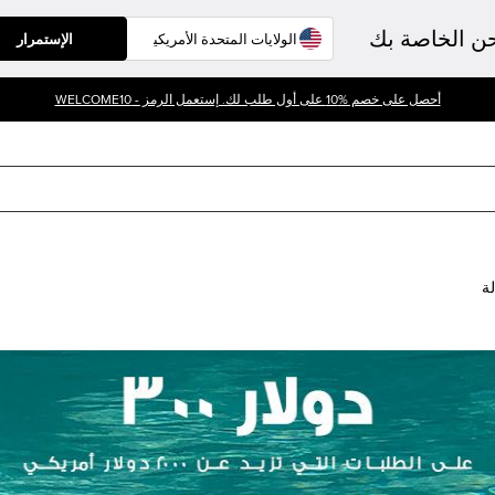
حن الخاصة بك
الإستمرار
أحصل على خصم %10 على أول طلب لك. إستعمل الرمز - WELCOME10
لة