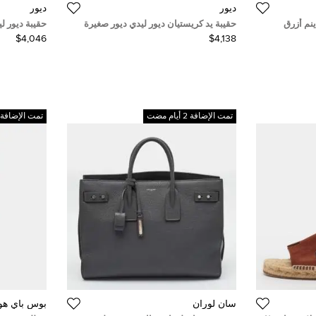
ديور
ديور
نم أزرق
حقيبة يد كريستيان ديور ليدي ديور صغيرة
حقيبة ديور لي
بساقين مستقيمة مقاس وسط ٢٨ بوصة -
سوداء كاناج جلد حمل علوي
لامعة جلد ا
$4,046
$4,138
تمت الإضافة 2 أيام مضت
تمت الإضافة 2 أيام مضت
سان لوران
بوس باي هو