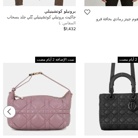
برونيلو كوتشينيلي
جاكيت برونيلي كوتشينيلي بُنّي جلد بسحاب
وم جينز رمادي بحافة فرو
سائق مقاس كبير
المقاس:
L
ا - إكسترا لارج
$1,432
تمت الإضافة 2 أيام مضت