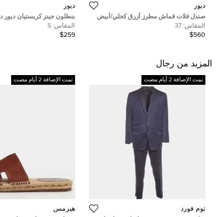
ديور
ديور
صندل فلات قماش مطرز أزرق كحلي/أبيض
بنطلون جينز كريستيان ديور دي
مقاس 36 ديور دووي
المقاس:
37
المقاس:
S
صغير
$259
$560
المزيد من رجال
تمت الإضافة 2 أيام مضت
تمت الإضافة 2 أيام مضت
توم فورد
هيرمس