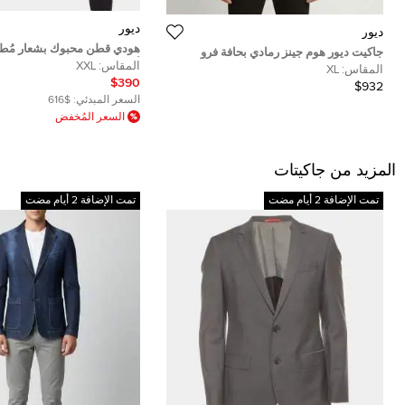
ديور
ديور
هودي قطن محبوك بشعار مُطرَّ
جاكيت ديور هوم جينز رمادي بحافة فرو
أسود مقاس كبير جدًا - إكس إ
المقاس:
XXL
مقاس كبير جدًا - إكسترا لارج
المقاس:
XL
$390
$932
السعر المبدئي:
$616
السعر المُخفض
المزيد من جاكيتات
تمت الإضافة 2 أيام مضت
تمت الإضافة 2 أيام مضت