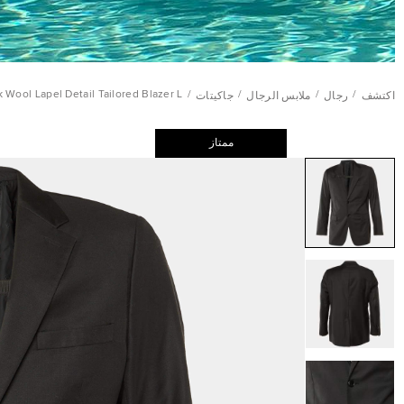
Wool Lapel Detail Tailored Blazer L
/
/
/
/
اكتشف
رجال
ملابس الرجال
جاكيتات
ممتاز