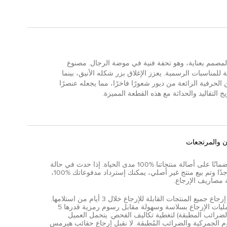
د المصمم بعناية، وهو تحفة فنية في موضة الرجال. مصنوع
لمناسبات الرسمية. يعزز الإغلاق بزر شكله الأنيق، بينما
لحرفية الرائعة من ديور شعورًا فاخرًا، مما يجعله عنصرًا
 التقاليد والحداثة مع هذه القطعة المميزة.
ن والمرتجعات
نقدم ضمانًا على أصالة منتجاتنا %100 مدى الحياة. إذا حدث في حالة
نادرة جدًا وتم بيع منتج غير أصلي، يمكنك إسترداد مدفوعاتك %100،
 مصاريف الإرجاع.
يمكن إرجاع جميع المنتجات القابلة للإرجاع خلال 3 أيام من استلامها.
تتم عمليات الإرجاع بسلاسة وسهولة مقابل رسوم رمزية قدرها 5
الضرائب المطبقة) لتغطية تكاليف الفحص. يتحمل العميل
 الجمركية والضرائب المُطبقة. لا نقبل إرجاع حقائب هيرمس