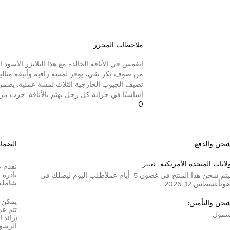
ملاحظات المحرر
إنغمس في الأناقة الخالدة مع هذا البلايزر الأسو
من صوف بكر نقي، يوفر لمسة راقية وأنيقة مثالية ل
تضيف الجيوب الخارجية الثلاث لمسة عملية. يضمن ا
أساسيًا في خزانة كل رجل يهتم بالأناقة. جرب مزيج
0
شحن والدفع
الضما
لايات المتحدة الأمريكية
تغيير
تم شحن هذا المنتج في غضون
5
أيام عمل
أطلب اليوم ليصلك في
شاملة
ون
أغسطس 12, 2026
شحن والتأمين:
مول
(زائد 
الرسوم