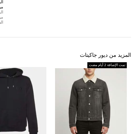
ال
من
ال
من
ال
المزيد من ديور جاكيتات
تمت الإضافة 2 أيام مضت