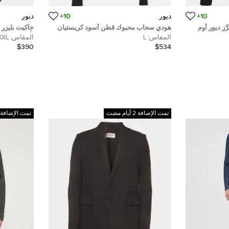
10+
ديور
10+
ديور
ز ديور أوم
هودي سحاب محبوك قطن أسود كريستيان
جاكيت بليزر
كس لارج
ديور للرجال مقاس كبير (لارج)
بأزرار وحيد 
المقاس:
L
المقاس:
XXL
لارج)
$390
$534
تمت الإضافة 2 أيام مضت
تمت الإضافة 2 أيام مضت