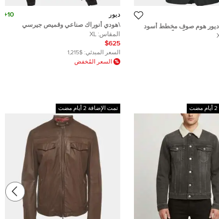
ديور
10+
\هودي أنوراك صناعي وقميص جيرسي
 ديور هوم صوف مخطط أسود
مشوش ديور إكس ستي سي غامض مقاس
المقاس:
XL
مقاس كبير جداً جداً (اكس اكس
كبير جداً - إكس لارج
$625
السعر المبدئي:
$1,215
السعر المُخفض
تمت الإضافة 2 أيام مضت