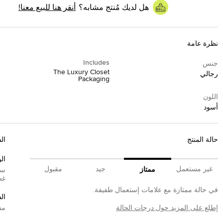
هل لديك مُنتج مشابه؟
أنقر هنا للبيع معنا!
نظرة عامة
Includes
جنس
The Luxury Closet
رجالي
Packaging
اللون
أسود
حالة المنتج
ال
الو
غير مستعمل
جيد
مقبول
ممتاز
سي
غض
في حالة ممتازة مع علامات إستعمال طفيفة.
ال
إطلع على المزيد حول درجات الحالة
مش