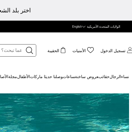
اختر بلد الش
الولايات المتحدة الأمريكية
English
تسجيل الدخول
الأمنيات
الحقيبة
نساء
الرجال
حقائب
‍عروض ساخنة
‍ساعات
‍وصلنا حديثا
‍ ماركات
الأطفال
مجلة
الأصا