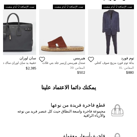
تمت الإضافة 2 أيام مضت
تمت الإضافة 2 أيام مضت
تمت الإضافة 2 أيام مضت
توم فورد
هيرمس
سان لوران
بدلة توم فورد مزيج صوف كحلي
صندل هيرمس إزمير جلد بني فلات
حقيبة يد سان لوران ساك دو 
بزرار واحد مقاس كبير جدًا
مقاس 41
جلد محبب أحمر كلاسيك كبير
المقاس:
XL
المقاس:
39
$2,385
$502
$880
يمكنك دائما الاعتماد علينا
قطع فاخرة فريدة من نوعها
مجموعة فاخرة واسعة النطاق حيث كل عنصر فريد من نوعه
والأزياء الراقية
فاخرة بأسعار معقولة