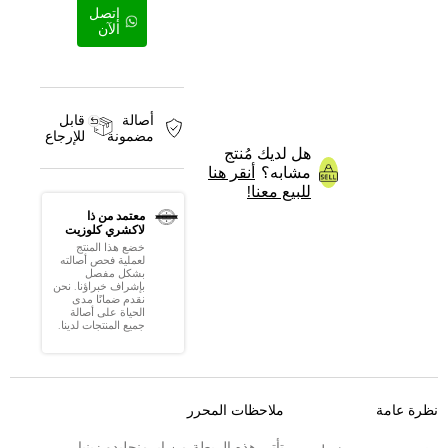
إتصل
الآن
أصالة
قابل
مضمونة
للإرجاع
هل لديك مُنتج
مشابه؟
أنقر هنا
للبيع معنا!
معتمد من ذا
لاكشري كلوزيت
خضع هذا المنتج
لعملية فحص أصالته
بشكل مفصل
بإشراف خبراؤنا. نحن
نقدم ضمانًا مدى
الحياة على أصالة
جميع المنتجات لدينا.
نظرة عامة
ملاحظات المحرر
تأتي هذه الربطة من إيرمنجليدو زينيا