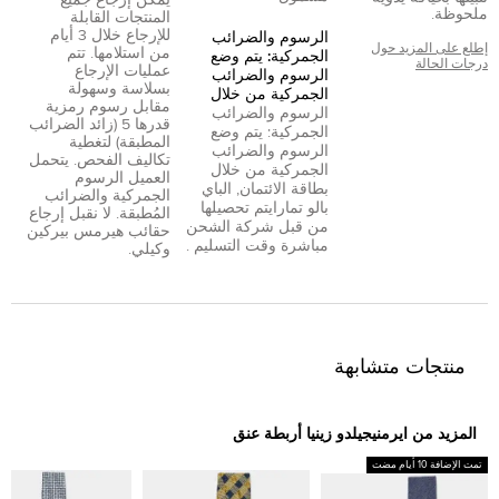
ملحوظة.
المنتجات القابلة
للإرجاع خلال 3 أيام
الرسوم والضرائب
إطلع على المزيد حول
من استلامها. تتم
الجمركية: يتم وضع
درجات الحالة
عمليات الإرجاع
الرسوم والضرائب
بسلاسة وسهولة
الجمركية من خلال
مقابل رسوم رمزية
الرسوم والضرائب
قدرها 5 (زائد الضرائب
الجمركية: يتم وضع
المطبقة) لتغطية
الرسوم والضرائب
تكاليف الفحص. يتحمل
الجمركية من خلال
العميل الرسوم
بطاقة الائتمان
,
الباي
الجمركية والضرائب
بال
و
تمارا
يتم تحصيلها
المُطبقة. لا نقبل إرجاع
من قبل شركة الشحن
حقائب هيرمس بيركين
مباشرة وقت التسليم .
وكيلي.
منتجات متشابهة
المزيد من ايرمنيجيلدو زينيا أربطة عنق
تمت الإضافة 10 أيام مضت