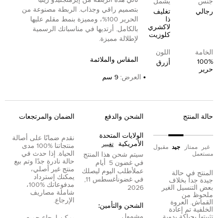
جنس
يشمل
بتصميم راقي وجذاب. الربطة مصنوعة من
رجالي
تغليف
ذا
الحرير 100%، ومميزة بنمط مقلم عليها
لاكشري
بالكامل. أرتديها في مناسباتك الرسمية
كلوزيت
لإطلالة مميزة.
الخامة
اللون
المقاس والملائمة
100%
أزرق
حرير
العرض
:
9 سم
حالة المنتج
الشحن والدفع
الضمان والمرتجعات
الولايات المتحدة
نقدم ضمانًا على أصالة
الأمريكية
تغيير
منتجاتنا %100 مدى
غير
ممتاز
جيد
مقبول
الحياة. إذا حدث في
مستعمل
سيتم شحن هذا المنتج
حالة نادرة جدًا وتم بيع
في غضون
5
أيام
منتج غير أصلي،
عمل
أطلب اليوم ليصلك
المنتج في حالة
يمكنك إسترداد
في غضون
أغسطس 11,
جيدة جداً بخلاف
مدفوعاتك %100،
بعض التنسيل الغير
2026
شاملة مصاريف
ملحوظ من
الإرجاع.
القماش. العروة
الشحن والتأمين:
الخلفية تم إعادة
مشمول
تثبيتها بحياكة يدوية
يمكن إرجاع جميع