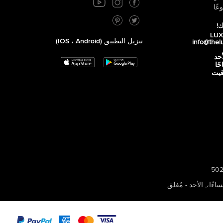
عًا
ك!
تنزيل التطبيق (iOS ، Android)
info@thel
أحد
 صباحًا
توقيت
,
الأحد - مُغلق