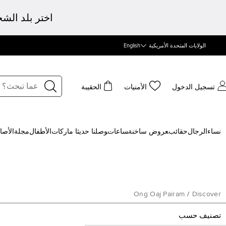
اختر بلد الش
الولايات المتحدة الأمريكية
English
تسجيل الدخول
الأمنيات
الحقيبة
نساء
الرجال
حقائب
‍عروض ساخنة
‍ساعات
‍وصلنا حديثا
‍ ماركات
الأطفال
مجلة
الأصا
Ong Oaj Pairam
/
Discover
تصنيف حسب