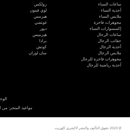
ساعات النساء
رولكس
أحذية النساء
لوي فيتون
ملابس النساء
هيرمس
مجوهرات فاخرة
غوتشي
إكسسوارات النساء
ديور
ساعات الرجال
هيرميس
حقائب الرجال
برادا
أحذية الرجال
كوتش
ملابس الرجال
سان لوران
مجوهرات فاخرة للرجال
أحذية رياضية للرجال
الوحدة R-10، مركز كيو إيست التجاري، القوز 3 دبي
مواعيد المتجر
:
من الأثن
@ 2020 حقوق التأليف والنشر لاكشري كلوزيت