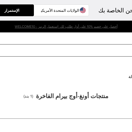
حن الخاصة بك
الإستمرار
أحصل على خصم %10 على أول طلب لك. إستعمل الرمز - WELCOME10
لة
منتجات أونغ-أوج بيرام الفاخرة
(
1
بند
)