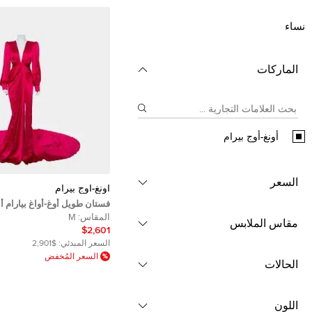
نساء
الماركات
أونغ-أوج بيرام
السعر
أونغ-أوج بيرام
فستان طويل أوغ-أواغ بيارام أن
تريل رقبة بحمالات ساتان حرير
المقاس:
M
مقاس الملابس
مقاس متوسط - ميديوم
$2,601
السعر المبدئي:
$2,901
السعر المُخفض
الحالات
اللون