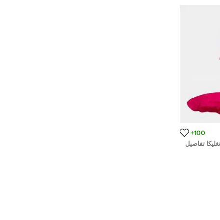
100+
غليكا تفاصيل
 وردي فوشيا