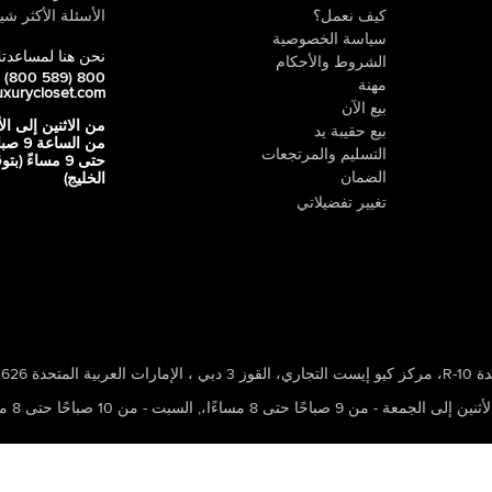
كيف نعمل؟
الأسئلة الأكثر شيو
سياسة الخصوصية
نحن هنا لمساعدت
الشروط والأحكام
800 LUX (800 589)
مهنة
uxurycloset.com
بيع الآن
من الاثنين إلى ال
بيع حقيبة يد
من الساعة 9
التسليم والمرتجعات
حتى 9 مساءً (ب
الضمان
الخليج)
تغيير تفضيلاتي
 ، الإمارات العربية المتحدة 502626
ين إلى الجمعة - من 9 صباحًا حتى 8 مساءًا،
,
السبت - من 10 صباحًا حتى 8 مساءًا،