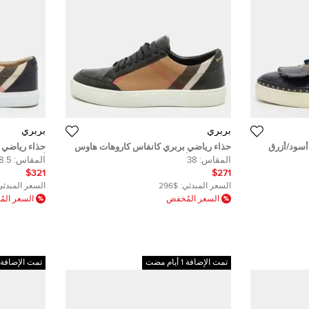
بربري
بربري
أسود/أزرق
حذاء رياضي بربري كانفاس كاروهات هاوس
حذاء رياضي 
س 40
تشيك وجلد أسود بعنق منخفض مقاس 37.5
أسود/بيج برباط
المقاس:
38
المقاس:
8.5
$321
$271
السعر المبدئي:
$296
السعر المبدئي
السعر المُخفض
السعر الم
تمت الإضافة 1 أيام مضت
تمت الإضافة 1 أيام مضت