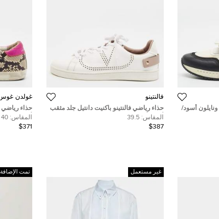
فالنتينو
غولدن غوس
نايلون أسود/
حذاء رياضي فالنتينو باكنيت دانتيل جلد مثقب
حذاء رياضي 
أبيض/أرجواني مقاس 39.5
أسود عنق من
المقاس:
39.5
المقاس:
40
$371
$387
غير مستعمل
تمت الإضافة 2 أيام مضت