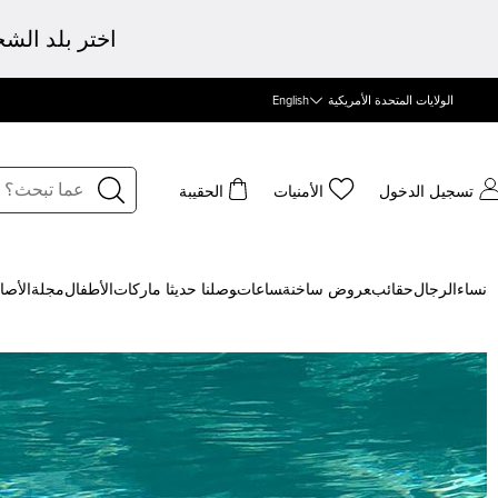
اختر بلد الش
الولايات المتحدة الأمريكية
English
تسجيل الدخول
الأمنيات
الحقيبة
نساء
الرجال
حقائب
‍عروض ساخنة
‍ساعات
‍وصلنا حديثا
‍ ماركات
الأطفال
مجلة
الأصا