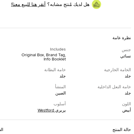
هل لديك مُنتج مشابه؟
أنقر هنا للبيع معنا!
نظرة عامة
Includes
جنس
Original Box, Brand Tag,
نسائي
Info Booklet
الخامة الخارجية
خامة البطانة
جلد
جلد
خامة النعل الداخلية
المنشأ
جلد
الصين
اللون
أسلوب
أبيض
بربري Westford
حالة المنتج
ال