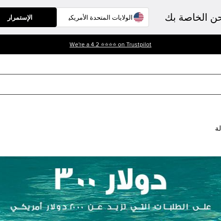
حن الخاصة بك
الإستمرار
We're a 4.2 ⭐⭐⭐⭐ on Trustpilot
لة