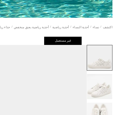
/
/
/
/
/
اكتشف
نساء
أحذية النساء
أحذية رياضية
أحذية رياضية بعنق منخفض
حذاء ري
غير مستعمل