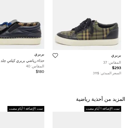
بربري
بربري
حذاء رياضي بربري كيلتي جلد 
المقاس:
37
كحلي بشراشيب سليب أون مقا
المقاس:
40
$293
$180
السعر المبدئي:
$311
المزيد من أحذية رياضية
تمت الإضافة 1 أيام مضت
تمت الإضافة 1 أيام مضت