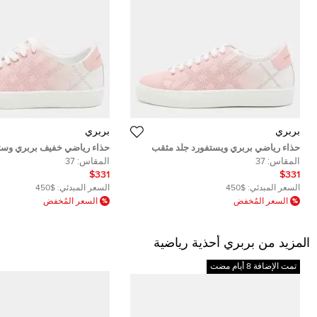
بربري
بربري
حذاء رياضي بربري ويستفورد جلد مثقب
حذاء رياضي خفيف بربري وست
بلونين بعنق منخفض مقاس 37
وردي مثقوب مقاس 37
المقاس:
37
المقاس:
37
$331
$331
السعر المبدئي:
$450
السعر المبدئي:
$450
السعر المُخفض
السعر المُخفض
المزيد من بربري أحذية رياضية
تمت الإضافة 8 أيام مضت