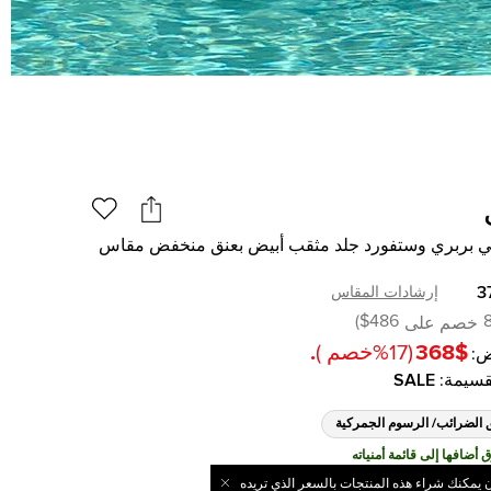
ي بربري وستفورد جلد مثقب أبيض بعنق منخفض مقاس
3
إرشادات المقاس
)
$486
خصم على
$368
(
17
%
خصم
)
.
:
قسيمة
:
SALE
 الضرائب/ الرسوم الجمركية
ن يمكنك شراء هذه المنتجات بالسعر الذي تريده