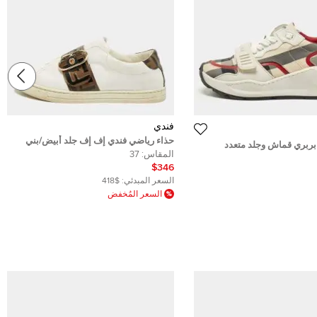
فندي
حذاء رياضي فندي إف إف جلد أبيض/بني
بربري قماش وجلد متعدد
بشعار إف إف عنق منخفض مقاس 39
المقاس:
37
 مقاس 38
$346
السعر المبدئي:
$418
السعر المُخفض