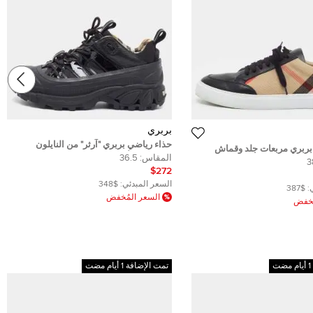
بربري
حذاء رياضي بربري "آرثر" من النايلون
بربري مربعات جلد وقماش
والمطاط الأسود مقاس 39
المقاس:
36.5
 مقاس 38.5
3
$272
السعر المبدئي:
$348
:
$387
السعر المُخفض
ُخفض
تمت الإضافة 1 أيام مضت