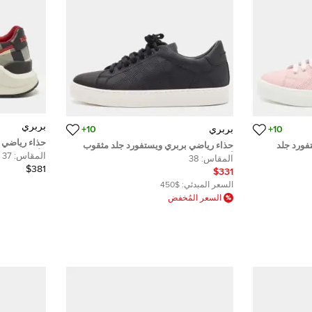
بربري
10+
بربري
10+
حذاء رياضي 
فورد جلد
حذاء رياضي بربري ويستفورد جلد مثقوب
الألوان رامزي
المقاس:
37
أسود عنق منخفض مقاس 38
المقاس:
38
$381
$331
السعر المبدئي:
$450
السعر المُخفض