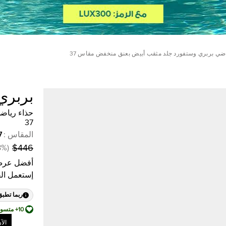
اضي بربري وستفورد جلد مثقب أبيض بعنق منخفض مقاس 37
بربري
حذاء رياض
37
المقاس
:
7
8
%
(
$446
أفضل عرض
إستعمل ال
ربما تطبق
10+ متسوق أضافها إلى قائمة أمنياته
الآ