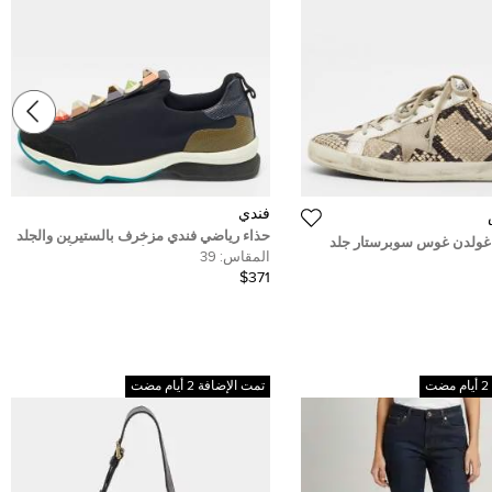
فندي
حذاء رياضي فندي مزخرف بالستيرين والجلد
غولدن غوس سوبرستار جلد
بنقش سحلية بثلاثية الألوان سليب أون
المقاس:
39
خفض مقاس 37
مقاس 39
$371
تمت الإضافة 2 أيام مضت