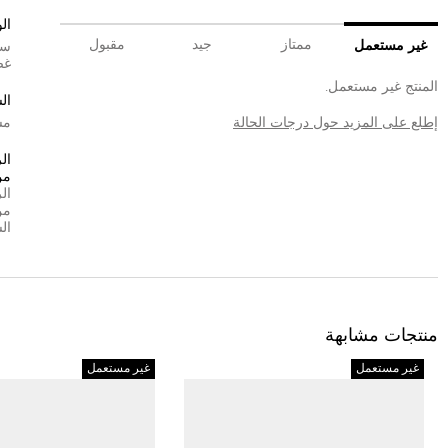
الو
ممتاز
جيد
مقبول
غير مستعمل
سي
غض
المنتج غير مستعمل.
ال
إطلع على المزيد حول درجات الحالة
مش
ال
من
ال
من
ال
منتجات مشابهة
غير مستعمل
غير مستعمل