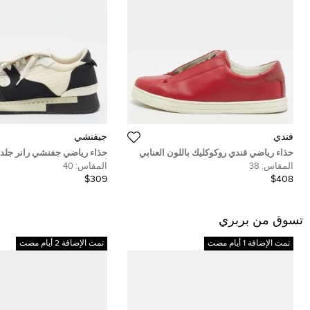
فندي
جيفنشي
حذاء رياضي فندي روكوكليك باللون العنابي
حذاء رياضي جفنشي رانر جلد و
من الجلد مقاس 38
أبيض مموج برباط مقاس 40
المقاس:
38
المقاس:
40
$309
$408
تسوق من بربري
تمت الإضافة 1 أيام مضت
تمت الإضافة 2 أيام مضت