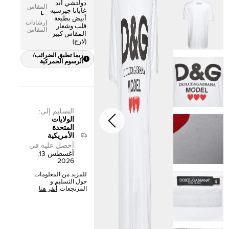
دولتشي أند
المقاس
غابانا جيرسيه
L
:
أبيض بطبعة
إرشادات
قلب وشعار
المقاس
المقاس كبير
(لارج)
ربما تطبق الضرائب/
الرسوم الجمركية
التسليم إلى
:
الولايات
المتحدة
الأمريكية
أحصل عليه في
أغسطس 13,
2026
للمزيد من المعلومات
حول التسليم و
المرتجعات,
أنقر هنا