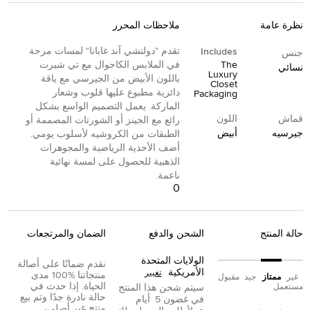
نظرة عامة
ملاحظات المحرر
تقدم "دولتشي آند غابانا" لمسات مرحة
Includes
جنس
The
في الملابس الكاجوال مع تي شيرت
نسائي
Luxury
باللون الأبيض من الجيرسي مع ياقة
Closet
دائرية مطبوع عليها قلوب وشعار
Packaging
الماركة. يعمل التصميم الواسع بشكل
قماش
اللون
رائع مع الجينز أو الشورتات المصممة أو
جيرسيه
أبيض
الطبقات من الكروشيه لأسلوب يومي.
أضف الأحذية الرياضية والمجوهرات
الذهبية للحصول على لمسة نهائية
ناعمة.
0
حالة المنتج
الشحن والدفع
الضمان والمرتجعات
الولايات المتحدة
نقدم ضمانًا على أصالة
الأمريكية
تغيير
منتجاتنا %100 مدى
غير
ممتاز
جيد
مقبول
الحياة. إذا حدث في
مستعمل
سيتم شحن هذا المنتج
حالة نادرة جدًا وتم بيع
في غضون
5
أيام
منتج غير أصلي،