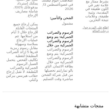
عمل
أطلب اليوم ليصلك
بشرط ممتاز مع
يمكنك إسترداد
في غضون
أغسطس 13,
علامة تغير في
مدفوعاتك %100،
اللون طفيفة في
2026
شاملة مصاريف
المقدمة، وثنية
الإرجاع.
طفيفة، وعلامات
الشحن والتأمين:
نتيجة التخزين.
مشمول
يمكن إرجاع جميع
إطلع على المزيد حول
المنتجات القابلة
درجات الحالة
للإرجاع خلال 3 أيام
الرسوم والضرائب
من استلامها. تتم
الجمركية: يتم وضع
عمليات الإرجاع
الرسوم والضرائب
بسلاسة وسهولة
الجمركية من خلال
مقابل رسوم رمزية
الرسوم والضرائب
قدرها 5 (زائد الضرائب
الجمركية: يتم وضع
المطبقة) لتغطية
الرسوم والضرائب
تكاليف الفحص. يتحمل
الجمركية من خلال
العميل الرسوم
بطاقة الائتمان
,
الباي
الجمركية والضرائب
بال
و
تمارا
يتم تحصيلها
المُطبقة. لا نقبل إرجاع
من قبل شركة الشحن
حقائب هيرمس بيركين
مباشرة وقت التسليم .
وكيلي.
منتجات متشابهة