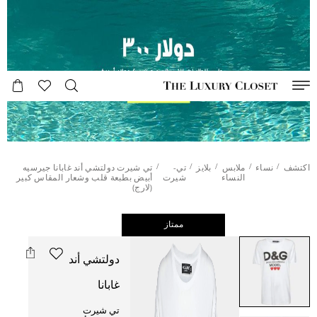
/
/
/
/
/
اكتشف
نساء
ملابس
بلايز
تي-
تي شيرت دولتشي أند غابانا جيرسيه
النساء
شيرت
أبيض بطبعة قلب وشعار المقاس كبير
(لارج)
ممتاز
دولتشي أند
غابانا
تي شيرت