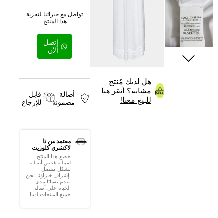
تواصل مع خبرائنا لتجربة
هذا المنتج.
إتصل
الآن
هل لديك مُنتج
مشابه؟
أنقر هنا
أصالة
قابل
للبيع معنا!
مضمونة
للإرجاع
معتمد من ذا
لاكشري كلوزيت
خضع هذا المنتج
لعملية فحص أصالته
بشكل مفصل
بإشراف خبراؤنا. نحن
نقدم ضمانًا مدى
الحياة على أصالة
جميع المنتجات لدينا.