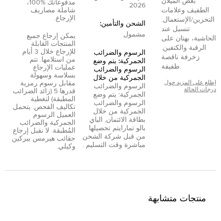
بعض الميلان
مدفوعاتك %100،
2026
الطفيف وعلامات
شاملة مصاريف
الإرجاع.
التخزين/الإستعمال.
الشحن والتأمين:
تنسيل عند
مشمول
يمكن إرجاع جميع
الحاشية، بهتان على
المنتجات القابلة
الرقبة والكتفين.
للإرجاع خلال 3 أيام
الرسوم والضرائب
زخرفة ناقصة
من استلامها. تتم
الجمركية: يتم وضع
طفيفة.
عمليات الإرجاع
الرسوم والضرائب
بسلاسة وسهولة
الجمركية من خلال
إطلع على المزيد حول
مقابل رسوم رمزية
الرسوم والضرائب
درجات الحالة
قدرها 5 (زائد الضرائب
الجمركية: يتم وضع
المطبقة) لتغطية
الرسوم والضرائب
تكاليف الفحص. يتحمل
الجمركية من خلال
العميل الرسوم
بطاقة الائتمان
,
الباي
الجمركية والضرائب
بال
و
تمارا
يتم تحصيلها
المُطبقة. لا نقبل إرجاع
من قبل شركة الشحن
حقائب هيرمس بيركين
مباشرة وقت التسليم .
وكيلي.
منتجات متشابهة