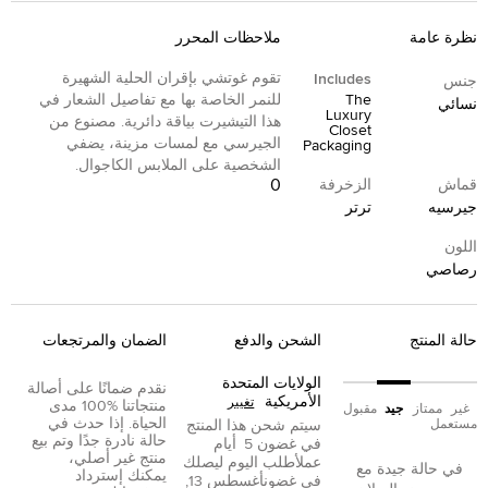
نظرة عامة
ملاحظات المحرر
تقوم غوتشي بإقران الحلية الشهيرة
Includes
جنس
The
للنمر الخاصة بها مع تفاصيل الشعار في
نسائي
Luxury
هذا التيشيرت بياقة دائرية. مصنوع من
Closet
الجيرسي مع لمسات مزينة، يضفي
Packaging
الشخصية على الملابس الكاجوال.
0
قماش
الزخرفة
جيرسيه
ترتر
اللون
رصاصي
حالة المنتج
الشحن والدفع
الضمان والمرتجعات
الولايات المتحدة
نقدم ضمانًا على أصالة
الأمريكية
تغيير
منتجاتنا %100 مدى
غير
ممتاز
جيد
مقبول
الحياة. إذا حدث في
مستعمل
سيتم شحن هذا المنتج
حالة نادرة جدًا وتم بيع
في غضون
5
أيام
منتج غير أصلي،
عمل
أطلب اليوم ليصلك
في حالة جيدة مع
يمكنك إسترداد
في غضون
أغسطس 13,