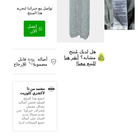
تواصل مع خبرائنا لتجربة
هذا المنتج.
إتصل
الآن
هل لديك مُنتج
مشابه؟
أنقر هنا
أصالة
قابل
للبيع معنا!
مضمونة
للإرجاع
معتمد من ذا
لاكشري كلوزيت
خضع هذا المنتج
لعملية فحص أصالته
بشكل مفصل
بإشراف خبراؤنا. نحن
نقدم ضمانًا مدى
الحياة على أصالة
جميع المنتجات لدينا.