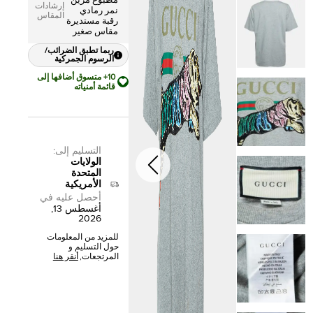
مطبوع مزين
إرشادات
نمر رمادي
المقاس
رقبة مستديرة
مقاس صغير
ربما تطبق الضرائب/
الرسوم الجمركية
10+ متسوق أضافها إلى
قائمة أمنياته
التسليم إلى
:
الولايات
المتحدة
الأمريكية
أحصل عليه في
أغسطس 13,
2026
للمزيد من المعلومات
حول التسليم و
المرتجعات,
أنقر هنا