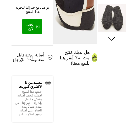
تواصل مع خبرائنا لتجربة
هذا المنتج.
إتصل
الآن
هل لديك مُنتج
أصالة
قابل
مشابه؟
أنقر هنا
مضمونة
للإرجاع
للبيع معنا!
معتمد من ذا
لاكشري كلوزيت
خضع هذا المنتج
لعملية فحص أصالته
بشكل مفصل
بإشراف خبراؤنا. نحن
نقدم ضمانًا مدى
الحياة على أصالة
جميع المنتجات لدينا.