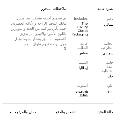
نظرة عامة
ملاحظات المحرر
تم تصميم أحذية سنيكرز هيرميس
Includes
جنس
The
مايليز لتوفير الراحة والأناقة العصرية،
نسائي
Luxury
حيث تأتي بتركيبة من الجلد والنيوبرين
Closet
باللون الأسود والأبيض. تم تعزيز
Packaging
التصميم المنسق بشعار بسيط ونعل
الخامة
خامة
مرن لراحة تدوم طوال اليوم.
الخارجية
البطانة
0
سويدي
قماش
خامة
المنشأ
النعل
إيطاليا
الداخلية
جلد
اللون
أسلوب
أسود
هيرمس
Miles
حالة المنتج
الشحن والدفع
الضمان والمرتجعات