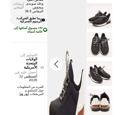
وجلد سويدي
إرشادات
منخفض
المقاس
المقاس 36.5
ربما تطبق الضرائب/
الرسوم الجمركية
10+ متسوق أضافها إلى
قائمة أمنياته
التسليم إلى
:
الولايات
المتحدة
الأمريكية
أحصل عليه في
أغسطس 12,
2026
للمزيد من المعلومات
حول التسليم و
المرتجعات,
أنقر هنا