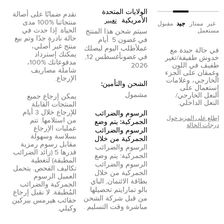
الولايات المتحدة
نقدم ضمانًا على أصالة
الأمريكية
تغيير
منتجاتنا %100 مدى
غير
ممتاز
جيد
مقبول
الحياة. إذا حدث في
مستعمل
سيتم شحن هذا المنتج
حالة نادرة جدًا وتم بيع
في غضون
5
أيام
منتج غير أصلي،
عمل
أطلب اليوم ليصلك
في حالة جيدة مع
يمكنك إسترداد
في غضون
أغسطس 12,
خدوش طفيفة/تغير
مدفوعاتك %100،
طفيف في اللون
2026
شاملة مصاريف
وغمقان على الجزء
الإرجاع.
الخارجي، وعلامات
الشحن والتأمين:
إستعمال على
مشمول
النعل الخارجي/
يمكن إرجاع جميع
النعل الداخلي.
المنتجات القابلة
للإرجاع خلال 3 أيام
الرسوم والضرائب
إطلع على المزيد حول
من استلامها. تتم
الجمركية: يتم وضع
درجات الحالة
عمليات الإرجاع
الرسوم والضرائب
بسلاسة وسهولة
الجمركية من خلال
مقابل رسوم رمزية
الرسوم والضرائب
قدرها 5 (زائد الضرائب
الجمركية: يتم وضع
المطبقة) لتغطية
الرسوم والضرائب
تكاليف الفحص. يتحمل
الجمركية من خلال
العميل الرسوم
بطاقة الائتمان
,
الباي
الجمركية والضرائب
بال
و
تمارا
يتم تحصيلها
المُطبقة. لا نقبل إرجاع
من قبل شركة الشحن
حقائب هيرمس بيركين
مباشرة وقت التسليم .
وكيلي.