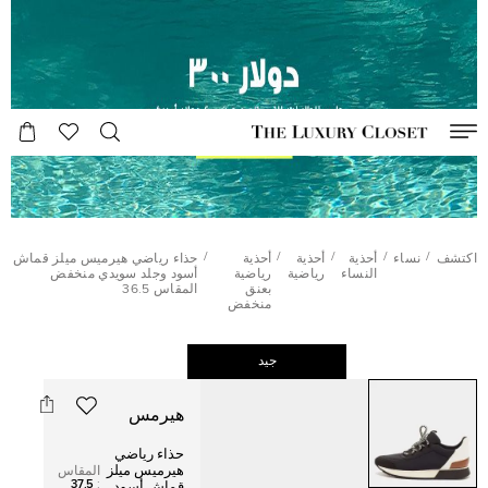
/
/
/
/
/
اكتشف
نساء
أحذية
أحذية
أحذية
حذاء رياضي هيرميس ميلز قماش
النساء
رياضية
رياضية
أسود وجلد سويدي منخفض
بعنق
المقاس 36.5
منخفض
جيد
هيرمس
حذاء رياضي
هيرميس ميلز
المقاس
37.5
:
قماش أسود