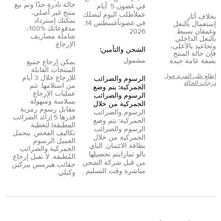
حالة نادرة جدًا وتم بيع
في غضون
5
أيام
منتج غير أصلي،
عمل
أطلب اليوم ليصلك
بخلاف آثار
يمكنك إسترداد
في غضون
أغسطس 14,
إستعمال بالنعل
مدفوعاتك %100،
وغمقان بسيط
2026
شاملة مصاريف
بالنعل الداخلي
الإرجاع.
وتجاعيد بالأعلى،
الشحن والتأمين:
فإن حالة المنتج
مشمول
بصفة عامة جيدة.
يمكن إرجاع جميع
المنتجات القابلة
إطلع على المزيد حول
للإرجاع خلال 3 أيام
الرسوم والضرائب
درجات الحالة
من استلامها. تتم
الجمركية: يتم وضع
عمليات الإرجاع
الرسوم والضرائب
بسلاسة وسهولة
الجمركية من خلال
مقابل رسوم رمزية
الرسوم والضرائب
قدرها 5 (زائد الضرائب
الجمركية: يتم وضع
المطبقة) لتغطية
الرسوم والضرائب
تكاليف الفحص. يتحمل
الجمركية من خلال
العميل الرسوم
بطاقة الائتمان
,
الباي
الجمركية والضرائب
بال
و
تمارا
يتم تحصيلها
المُطبقة. لا نقبل إرجاع
من قبل شركة الشحن
حقائب هيرمس بيركين
مباشرة وقت التسليم .
وكيلي.