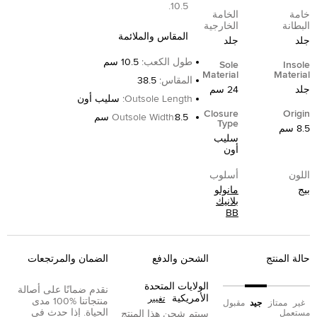
10.5.
خامة
الخامة
البطانة
الخارجية
المقاس والملائمة
جلد
جلد
طول الكعب
:
10.5 سم
Sole
Insole
Material
Material
المقاس
:
38.5
جلد
24 سم
Outsole Length
:
سليب أون
Closure
Origin
8.5 سم
:
Outsole Width
Type
8.5 سم
سليب
أون
اللون
أسلوب
بيج
مانولو
بلانيك
BB
حالة المنتج
الشحن والدفع
الضمان والمرتجعات
الولايات المتحدة
نقدم ضمانًا على أصالة
الأمريكية
تغيير
منتجاتنا %100 مدى
غير
ممتاز
جيد
مقبول
الحياة. إذا حدث في
مستعمل
سيتم شحن هذا المنتج