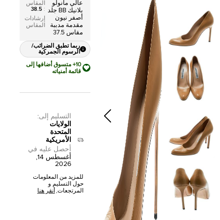
عالي مانولو
المقاس
38.5
:
بلانيك BB جلد
أصفر نيون
إرشادات
مقدمة مدببة
المقاس
مقاس 37.5
ربما تطبق الضرائب/
الرسوم الجمركية
10+ متسوق أضافها إلى
قائمة أمنياته
التسليم إلى
:
الولايات
المتحدة
الأمريكية
أحصل عليه في
أغسطس 14,
2026
للمزيد من المعلومات
حول التسليم و
المرتجعات,
أنقر هنا