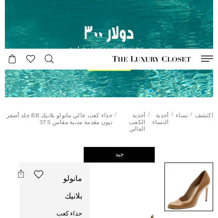
/
/
/
/
اكتشف
نساء
أحذية
أحذية
حذاء كعب عالي مانولو بلانيك BB جلد أصفر
النساء
الكعب
نيون مقدمة مدببة مقاس 37.5
العالي
جيد
مانولو
بلانيك
حذاء كعب