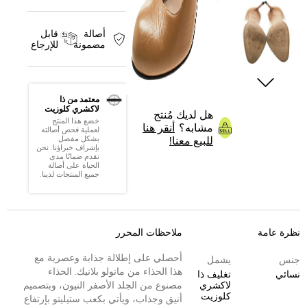
أصالة
قابل
مضمونة
للإرجاع
معتمد من ذا
لاكشري كلوزيت
هل لديك مُنتج
خضع هذا المنتج
مشابه؟
أنقر هنا
لعملية فحص أصالته
بشكل مفصل
للبيع معنا!
بإشراف خبراؤنا. نحن
نقدم ضمانًا مدى
الحياة على أصالة
جميع المنتجات لدينا.
نظرة عامة
ملاحظات المحرر
أحصلي على إطلالة جذابة وعصرية مع
جنس
يشمل
هذا الحذاء من مانولو بلانيك. الحذاء
نسائي
تغليف ذا
لاكشري
مصنوع من الجلد الأصفر النيون، وبتصميم
كلوزيت
أنيق وجذاب، ويأتي بكعب ستيليتو بإرتفاع