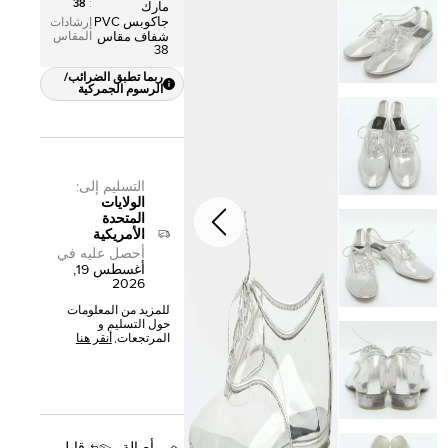
38
:
مارك
جاكوبس PVC
إرشادات
المقاس
شفاف مقاس
38
ربما تطبق الضرائب/
الرسوم الجمركية
التسليم إلى
:
الولايات
المتحدة
الأمريكية
أحصل عليه في
أغسطس 19,
2026
للمزيد من المعلومات
حول التسليم و
المرتجعات,
أنقر هنا
أصالة
قابل