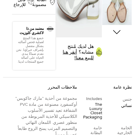
مضمونة
للإرجاع
معتمد من ذا
لاكشري كلوزيت
خضع هذا المنتج
لعملية فحص أصالته
هل لديك مُنتج
بشكل مفصل
بإشراف خبراؤنا. نحن
مشابه؟
أنقر هنا
نقدم ضمانًا مدى
للبيع معنا!
الحياة على أصالة
جميع المنتجات لدينا.
نظرة عامة
ملاحظات المحرر
مجموعة من أحذية "مارك جاكوبس"
Includes
جنس
The
أوكسفورد مصنوعة من مادة PVC
نسائي
Luxury
الشفافة تعيد تفسير الأسلوب
Closet
الكلاسيكي للأحذية المربوطة من
Packaging
منظور عصري. اللمعان النهائي
الخامة
خامة
والتصميم المرتب يمنح الزوج طابعاً
الخارجية
البطانة
عصرياً مميزاً.