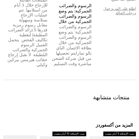
المنتجات القابلة
للإرجاع خلال 3 أيام
الرسوم والضرائب
إطلع على المزيد حول
من استلامها. تتم
الجمركية: يتم وضع
درجات الحالة
عمليات الإرجاع
الرسوم والضرائب
بسلاسة وسهولة
الجمركية من خلال
مقابل رسوم رمزية
الرسوم والضرائب
قدرها 5 (زائد الضرائب
الجمركية: يتم وضع
المطبقة) لتغطية
الرسوم والضرائب
تكاليف الفحص. يتحمل
الجمركية من خلال
العميل الرسوم
بطاقة الائتمان
,
الباي
الجمركية والضرائب
بال
و
تمارا
يتم تحصيلها
المُطبقة. لا نقبل إرجاع
من قبل شركة الشحن
حقائب هيرمس بيركين
مباشرة وقت التسليم .
وكيلي.
منتجات متشابهة
المزيد من أكسفوردز
تمت الإضافة 5 أيام مضت
تمت الإضافة 10 أيام مضت