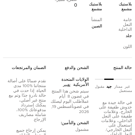
بلاستيك
بلاستيك
0
مشمع
مشمع
خامة
المنشأ
النعل
الصين
الداخلية
جلد
اللون
حالة المنتج
الشحن والدفع
الضمان والمرتجعات
الولايات المتحدة
نقدم ضمانًا على أصالة
الأمريكية
تغيير
منتجاتنا %100 مدى
غير
ممتاز
جيد
مقبول
الحياة. إذا حدث في
مستعمل
سيتم شحن هذا المنتج
حالة نادرة جدًا وتم بيع
في غضون
8
أيام
منتج غير أصلي،
عمل
أطلب اليوم ليصلك
في حالة جيدة مع
يمكنك إسترداد
في غضون
أغسطس 19,
خدوش طفيفة على
مدفوعاتك %100،
الخارج، وعلامات
2026
شاملة مصاريف
طفيفة على النعل
الإرجاع.
الداخلي، وعلامات
الشحن والتأمين:
إستعمال على
مشمول
النعل الخارجي/
يمكن إرجاع جميع
النعل الداخلي.