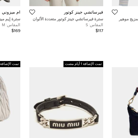
فيرساتشي جينز كوتور
أم ميزوني
زيج موهير
سترة فيرساتشي جينز كوتور متعددة الألوان
سترة إيم مي
شعار محاك صغيرة
الألوان مقاس
المقاس:
S
المقاس:
M
$169
$117
تمت الإضافة 1 أيام مضت
تمت الإضافة 1 أيام مضت