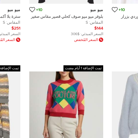
10+
ميو ميو
10+
ميو ميو
ردي بزرار
بلوفر ميو ميو صوف كحلي قصير مقاس صغير
سترة بلا أكم
(سمول)
مع تفاصيل مت
المقاس:
S
المقاس:
S
$251
$144
السعر المبدئي:
$306
السعر المبدئي
السعر المُخفض
السعر الم
تمت الإضافة 1 أيام مضت
تمت الإضافة 2 أيام مضت