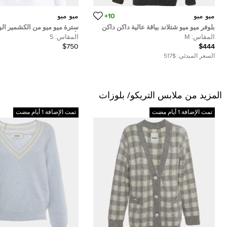
ميو ميو
10+
ميو ميو
بلوفر ميو ميو شتلاند بياقة عالية داكن داكن
سترة ميو ميو من الكشمير الو
رمادي من الصوف والكشمير بتصميم واسع
بأكمام مرفرفة مقاس صغيرة
المقاس:
M
المقاس:
S
مقاس وسط
$750
$444
السعر المبدئي:
$517
المزيد من ملابس التريكو/ بلوزات
تمت الإضافة 1 أيام مضت
تمت الإضافة 1 أيام مضت