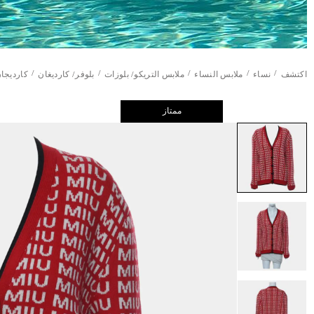
/
/
/
/
/
اكتشف
نساء
ملابس النساء
ملابس التريكو/ بلوزات
بلوفر/ كارديغان
كارديجان
ممتاز