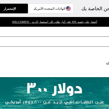
حن الخاصة بك
الإستمرار
أحصل على خصم %10 على أول طلب لك. إستعمل الرمز - WELCOME10
لة