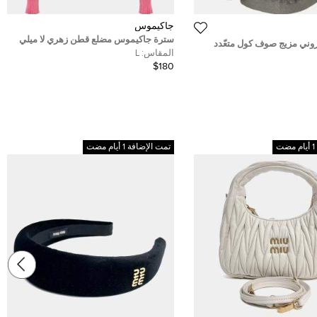
جاكيموس
سترة جاكيموس مضلع قطن زهري لا ميلي
زوني مزيج صوف كول متعّدد
برالو قصيرة مقاس كبير - لارج
المقاس:
L
 متوسط (ميديوم)
$180
تمت الإضافة 1 أيام مضت