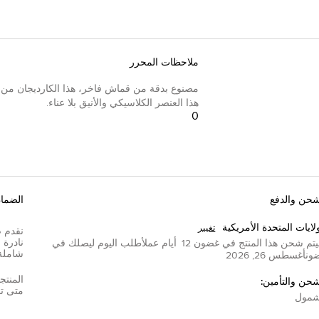
ملاحظات المحرر
مصنوع بدقة من قماش فاخر، هذا الكارديجان من م
هذا العنصر الكلاسيكي والأنيق بلا عناء.
0
شحن والدفع
الضما
لايات المتحدة الأمريكية
تغيير
تم شحن هذا المنتج في غضون
12
أيام عمل
أطلب اليوم ليصلك في
شاملة
ون
أغسطس 26, 2026
المنتج
شحن والتأمين:
متى تم
مول