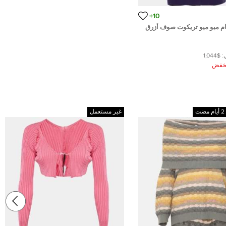
10+
ام ميو ميو تريكوت صوف أزرق
باينة مقاس صغير
:
$1,044
ُخفض
غير مستعمل