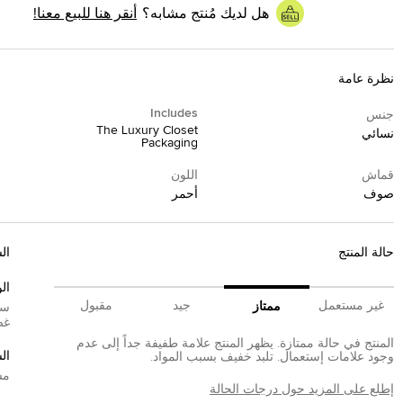
هل لديك مُنتج مشابه؟
أنقر هنا للبيع معنا!
نظرة عامة
Includes
جنس
The Luxury Closet
نسائي
Packaging
قماش
اللون
صوف
أحمر
حالة المنتج
ال
الو
غير مستعمل
جيد
مقبول
ممتاز
سي
غض
المنتج في حالة ممتازة. يظهر المنتج علامة طفيفة جداً إلى عدم
ال
وجود علامات إستعمال. تلبد خفيف بسبب المواد.
مش
إطلع على المزيد حول درجات الحالة