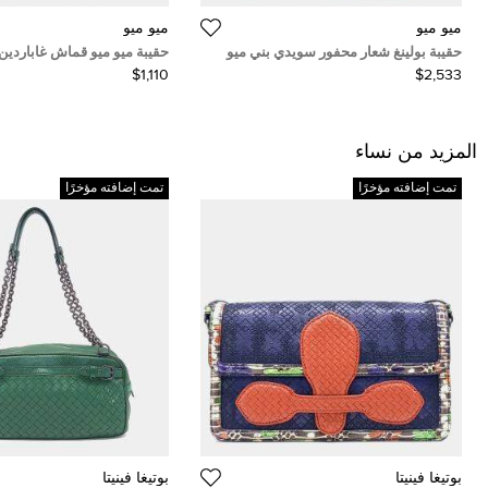
ميو ميو
ميو ميو
حقيبة بولينغ شعار محفور سويدي بني ميو
حقيبة ميو ميو قماش غاباردين
ميو
$1,110
$2,533
المزيد من نساء
تمت إضافته مؤخرًا
تمت إضافته مؤخرًا
بوتيغا فينيتا
بوتيغا فينيتا