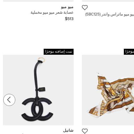
ميو ميو
عصابة شعر ميو ميو مخملية
ميو ماتراس واندر (5BC125)
$513
ؤخرًا
تمت إضافته مؤخرًا
شانيل