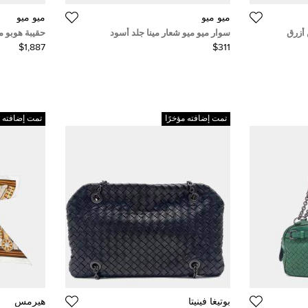
ميو ميو
ميو ميو
 أزرق
سوار ميو ميو شعار مينا جلد أسود
حقيبة هوبو ميو 
$1,887
$311
تمت إضافته مؤخرًا
تمت إضافته م
بوتيغا فينيتا
هيرمس