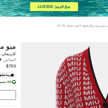
 ميو ميو تريكو صوف أحمر بشعار EU 36
ميو مي
كارديجان مي
المقاس
:
M
$793
ربما تطبق
50+ متسوق أضافها إلى قائمة أمنياته