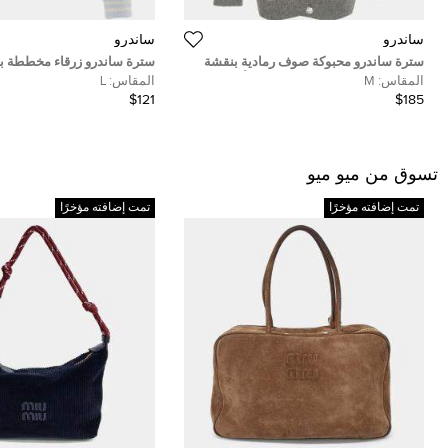
ساندرو
ساندرو
سترة ساندرو محبوكة صوف رمادية بنقشة
سترة ساندرو زرقاء مخططة بم
مربعات ضبابية بياقة على شكل V أونتاريو
محبوكة برقبة على شكل V Cleo مقاس كبير
المقاس:
M
المقاس:
L
مقاس متوسط
$121
$185
تسوق من ميو ميو
تمت إضافته مؤخرًا
تمت إضافته مؤخرًا