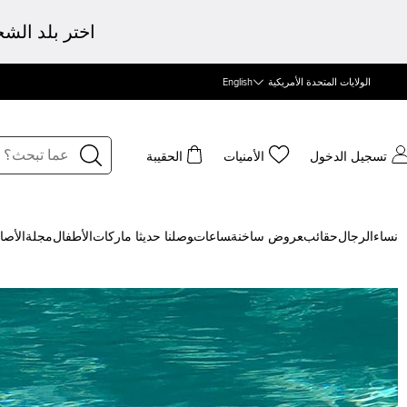
اختر بلد الش
الولايات المتحدة الأمريكية
English
تسجيل الدخول
الأمنيات
الحقيبة
نساء
الرجال
حقائب
‍عروض ساخنة
‍ساعات
‍وصلنا حديثا
‍ ماركات
الأطفال
مجلة
الأصا