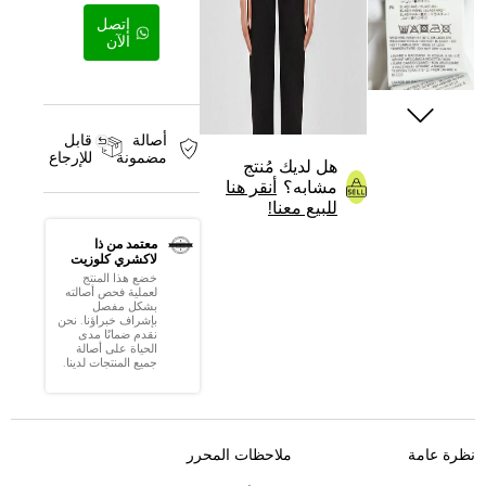
إتصل
الآن
أصالة
قابل
مضمونة
للإرجاع
هل لديك مُنتج
مشابه؟
أنقر هنا
للبيع معنا!
معتمد من ذا
لاكشري كلوزيت
خضع هذا المنتج
لعملية فحص أصالته
بشكل مفصل
بإشراف خبراؤنا. نحن
نقدم ضمانًا مدى
الحياة على أصالة
جميع المنتجات لدينا.
نظرة عامة
ملاحظات المحرر