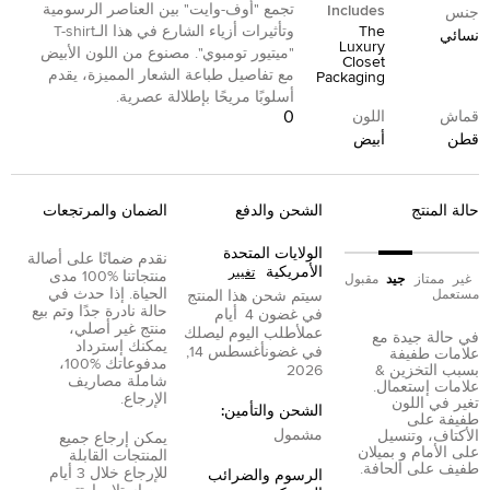
تجمع "أوف-وايت" بين العناصر الرسومية
Includes
جنس
The
وتأثيرات أزياء الشارع في هذا الـT-shirt
نسائي
Luxury
"ميتيور تومبوي". مصنوع من اللون الأبيض
Closet
مع تفاصيل طباعة الشعار المميزة، يقدم
Packaging
أسلوبًا مريحًا بإطلالة عصرية.
0
قماش
اللون
قطن
أبيض
حالة المنتج
الشحن والدفع
الضمان والمرتجعات
الولايات المتحدة
نقدم ضمانًا على أصالة
الأمريكية
تغيير
منتجاتنا %100 مدى
غير
ممتاز
جيد
مقبول
الحياة. إذا حدث في
مستعمل
سيتم شحن هذا المنتج
حالة نادرة جدًا وتم بيع
في غضون
4
أيام
منتج غير أصلي،
عمل
أطلب اليوم ليصلك
في حالة جيدة مع
يمكنك إسترداد
في غضون
أغسطس 14,
علامات طفيفة
مدفوعاتك %100،
بسبب التخزين &
2026
شاملة مصاريف
علامات إستعمال.
الإرجاع.
تغير في اللون
الشحن والتأمين:
طفيفة على
مشمول
الأكتاف، وتنسيل
يمكن إرجاع جميع
على الأمام و بميلان
المنتجات القابلة
طفيف على الحافة.
للإرجاع خلال 3 أيام
الرسوم والضرائب