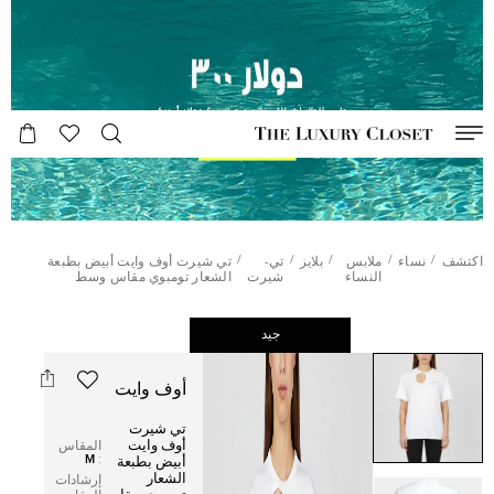
/
/
/
/
/
اكتشف
نساء
ملابس
بلايز
تي-
تي شيرت أوف وايت أبيض بطبعة
النساء
شيرت
الشعار تومبوي مقاس وسط
جيد
أوف وايت
تي شيرت
أوف وايت
المقاس
M
:
أبيض بطبعة
الشعار
إرشادات