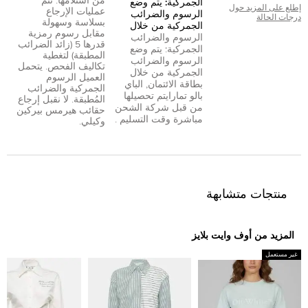
من استلامها. تتم
الجمركية: يتم وضع
إطلع على المزيد حول
عمليات الإرجاع
الرسوم والضرائب
درجات الحالة
بسلاسة وسهولة
الجمركية من خلال
مقابل رسوم رمزية
الرسوم والضرائب
قدرها 5 (زائد الضرائب
الجمركية: يتم وضع
المطبقة) لتغطية
الرسوم والضرائب
تكاليف الفحص. يتحمل
الجمركية من خلال
العميل الرسوم
بطاقة الائتمان
,
الباي
الجمركية والضرائب
بال
و
تمارا
يتم تحصيلها
المُطبقة. لا نقبل إرجاع
من قبل شركة الشحن
حقائب هيرمس بيركين
مباشرة وقت التسليم .
وكيلي.
منتجات متشابهة
المزيد من أوف وايت بلايز
غير مستعمل