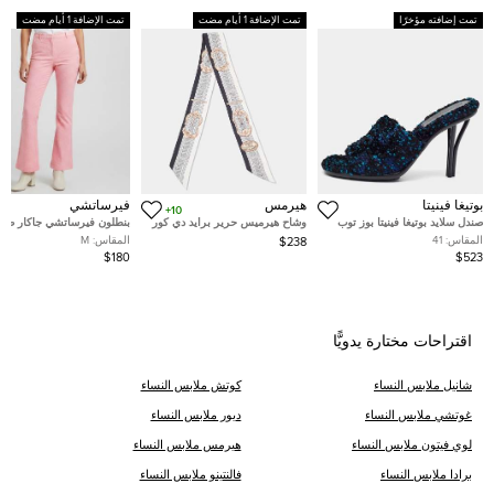
تمت إضافته مؤخرًا
تمت الإضافة 1 أيام مضت
تمت الإضافة 1 أيام مضت
بوتيغا فينيتا
هيرمس
فيرساتشي
10+
صندل سلايد بوتيغا فينيتا بوز توب
وشاح هيرميس حرير برايد دي كور
بنطلون فيرساتشي جاكار صو
ملون تويد مقاس 41
متعدد الألوان
واسع بكامل تصميم الشعار با
المقاس:
41
المقاس:
M
$238
الوردي مقاس متوسط (ميديوم
$180
$523
اقتراحات مختارة يدويًّا
شانيل ملابس النساء
كوتش ملابس النساء
غوتشي ملابس النساء
ديور ملابس النساء
لوي فيتون ملابس النساء
هيرمس ملابس النساء
برادا ملابس النساء
فالنتينو ملابس النساء