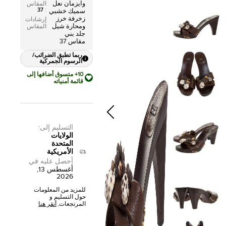
وايزمان نعل
المقاس
37
:
سميك خشبي
زخرفة خرز
إرشادات
ومحارة شيل
المقاس
جلد بني
مقاس 37
ربما تطبق الضرائب/
الرسوم الجمركية
10+ متسوق أضافها إلى
قائمة أمنياته
التسليم إلى
:
الولايات
المتحدة
الأمريكية
أحصل عليه في
أغسطس 13,
2026
للمزيد من المعلومات
حول التسليم و
المرتجعات,
أنقر هنا