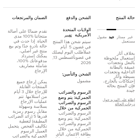
حالة المنتج
الشحن والدفع
الضمان والمرتجعات
الولايات المتحدة
نقدم ضمانًا على أصالة
الأمريكية
تغيير
منتجاتنا %100 مدى
غير
ممتاز
جيد
مقبول
الحياة. إذا حدث في
مستعمل
سيتم شحن هذا المنتج
حالة نادرة جدًا وتم بيع
في غضون
5
أيام
منتج غير أصلي،
عمل
أطلب اليوم ليصلك
بخلاف آثار
يمكنك إسترداد
في غضون
أغسطس 13,
إستعمال ملحوظة
مدفوعاتك %100،
بالنعل وتجعدات
2026
شاملة مصاريف
عميقة بالبطانة
الإرجاع.
الداخلية وتجعدات
الشحن والتأمين:
بسيطة وآثار
مشمول
إحتكاكات بالخارج،
يمكن إرجاع جميع
فإن المنتج بحالة
المنتجات القابلة
جيدة.
للإرجاع خلال 3 أيام
الرسوم والضرائب
من استلامها. تتم
الجمركية: يتم وضع
إطلع على المزيد حول
عمليات الإرجاع
الرسوم والضرائب
درجات الحالة
بسلاسة وسهولة
الجمركية من خلال
مقابل رسوم رمزية
الرسوم والضرائب
قدرها 5 (زائد الضرائب
الجمركية: يتم وضع
المطبقة) لتغطية
الرسوم والضرائب
تكاليف الفحص. يتحمل
الجمركية من خلال
العميل الرسوم
بطاقة الائتمان
,
الباي
الجمركية والضرائب