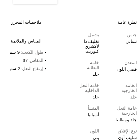
نظرة عامة
ملاحظات المحرر
جنس
يشمل
المقاس والملائمة
نسائي
تغليف ذا
لاكشري
كلوزيت
طول الكعب
:
9 سم
المقاس
:
37
المعدن
خامة
البطانة
إرتفاع النعل
:
2 سم
فضي اللون
جلد
الخامة
خامة النعل
الخارجية
الداخلية
جلد
جلد
خامة النعل
المنشأ
الخارجية
أسبانيا
جلد ومطاط
نوع الإغلاق
اللون
سليب أون
بني