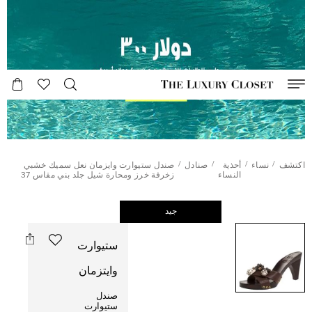
/
/
/
/
اكتشف
نساء
أحذية
صنادل
صندل ستيوارت وايزمان نعل سميك خشبي
النساء
زخرفة خرز ومحارة شيل جلد بني مقاس 37
جيد
ستيوارت
وايتزمان
صندل
ستيوارت