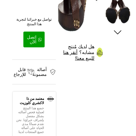
تواصل مع خبرائنا لتجربة
هذا المنتج.
إتصل
الآن
هل لديك مُنتج
مشابه؟
أنقر هنا
للبيع معنا!
أصالة
قابل
مضمونة
للإرجاع
معتمد من ذا
لاكشري كلوزيت
خضع هذا المنتج
لعملية فحص أصالته
بشكل مفصل
بإشراف خبراؤنا. نحن
نقدم ضمانًا مدى
الحياة على أصالة
جميع المنتجات لدينا.