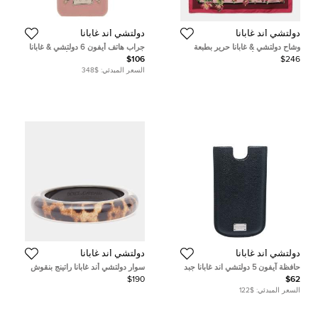
دولتشي أند غابانا
دولتشي أند غابانا
وشاح دولتشي & غابانا حرير بطبعة
جراب هاتف أيفون 6 دولتشي & غابانا
زهور متعددة الألوان
مازر & دوتر جلد وردي للأم والابنة
$106
$246
السعر المبدئي:
$348
دولتشي أند غابانا
دولتشي أند غابانا
حافظة آيفون 5 دولتشي اند غابانا جبد
سوار دولتشي أند غابانا راتينج بنقوش
زرقاء داكنة
الفهد
$190
$62
السعر المبدئي:
$122