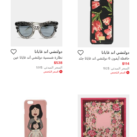
دولتشي أند غابانا
دولتشي أند غابانا
نظارة شمسية دولتشي أند غابانا عين
حافظة آيفون 6 دولتشي اند غابانا جلد
القطة فضية مزخرفة DG2134 رمادية
طباعة كابري متعددة الألوان
$538
$114
السعر المبدئي:
$591
السعر المبدئي:
$192
السعر المُخفض
السعر المُخفض