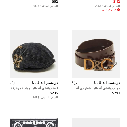
غابانا جلد مبطن أسود بقلب مقدس
دي جي لوفز دبي جلد أسود
$62
$112
السعر المبدئي:
$296
السعر المبدئي:
$183
السعر المُخفض
دولتشي أند غابانا
دولتشي أند غابانا
حزام دولتشي أند غابانا شعار دي آند
قبعة دولتشي آند غابانا رمادية مزخرفة
جي جلد أسود 85 سم
مقاس 58
$235
$290
السعر المبدئي:
$565