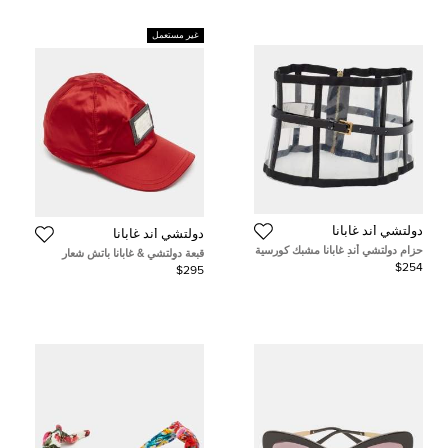
غير مستعمل
دولتشي أند غابانا
دولتشي أند غابانا
حزام دولتشي أند غابانا مشبك كورسية
قبعة دولتشي & غابانا باتش شعار
جلد لامع شفاف/أسود و PVC
ساتان أحمر عتيقة مقاس 57
$254
$295