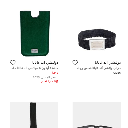
دولتشي أند غابانا
دولتشي أند غابانا
حزام دولتشي أند غابانا قماش وجلد
حافظة آيفون 4 دولتشي اند غابانا جلد
لامع فضي/أسود عريض 75 سم
خضراء
$117
$634
السعر المبدئي:
$202
السعر المُخفض