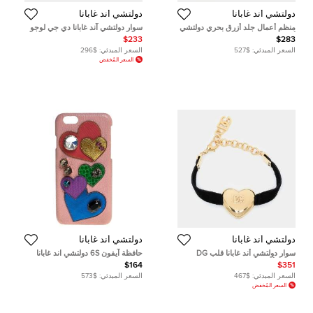
دولتشي أند غابانا
دولتشي أند غابانا
منظم أعمال جلد أزرق بحري دولتشي
سوار دولتشي آند غابانا دي جي لوجو
أند غابانا
كريستال جلد وردي
$233
$283
السعر المبدئي:
$527
السعر المبدئي:
$296
السعر المُخفض
دولتشي أند غابانا
دولتشي أند غابانا
سوار دولتشي أند غابانا قلب DG
حافظة آيفون 6S دولتشي اند غابانا
مخمل أسود
جلد مرصع قلب كريستال متعددة
$164
$351
الألوان
السعر المبدئي:
$467
السعر المبدئي:
$573
السعر المُخفض