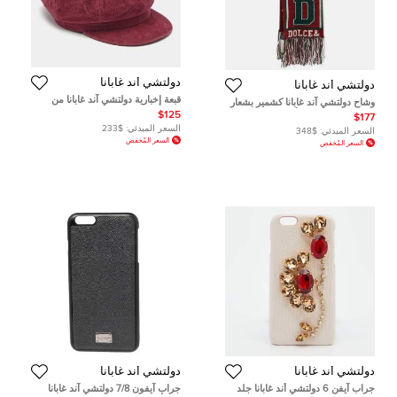
دولتشي أند غابانا
دولتشي أند غابانا
قبعة إخبارية دولتشي آند غابانا من
وشاح دولتشي آند غابانا كشمير بشعار
الشمواه الوردية من خشب الورد
زركشة بورجوندي وأخضر مع
$125
$177
صغيرة
شراشيب
السعر المبدئي:
$233
السعر المبدئي:
$348
السعر المُخفض
السعر المُخفض
دولتشي أند غابانا
دولتشي أند غابانا
جراب آيفن 6 دولتشي أند غابانا جلد
جراب آيفون 7/8 دولتشي آند غابانا