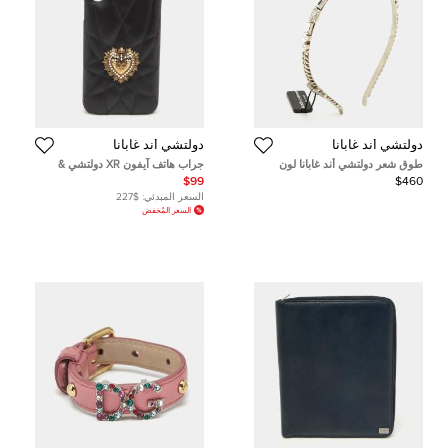
دولتشي أند غابانا
دولتشي أند غابانا
طوق شعر دولتشي أند غابانا لون
جراب هاتف آيفون XR دولتشي &
فضي مزخرف كريستال
غابانا جلد مبطن التفاني
$99
$460
السعر المبدئي:
$227
السعر المُخفض