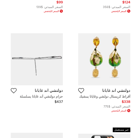
نقشة السحلية وردي مزخرف
جلد أسود
$99
$124
كريستال
السعر المبدئي:
$356
السعر المبدئي:
$139
السعر المُخفض
السعر المُخفض
دولتشي أند غابانا
دولتشي أند غابانا
أقراط كريستال دولشي وغابانا بمشبك
حزام دولتشي أند غابانا بسلسلة
على شكل تين
كريستال فضي اللون
$437
$338
السعر المبدئي:
$775
السعر المُخفض
غير مستعمل