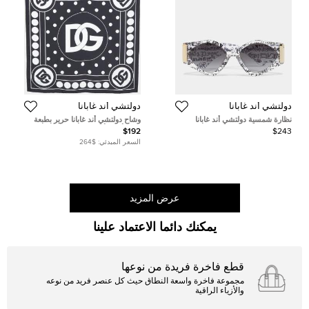
دولتشي أند غابانا
دولتشي أند غابانا
نظارة شمسية دولتشي أند غابانا
وشاح دولتشي أند غابانا حرير بطبعة
DG4396 متدرجة سوداء كتابات عيون
شعار أسود/أبيض
$192
$243
القطة
السعر المبدئي:
$264
عرض المزيد
يمكنك دائما الاعتماد علينا
قطع فاخرة فريدة من نوعها
مجموعة فاخرة واسعة النطاق حيث كل عنصر فريد من نوعه
والأزياء الراقية