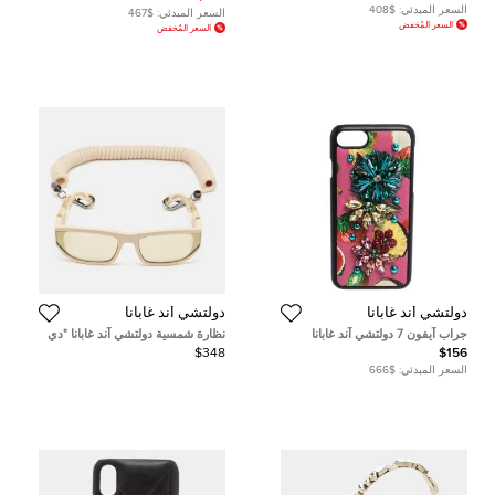
كريستال
السعر المبدئي:
$408
السعر المبدئي:
$467
السعر المُخفض
السعر المُخفض
دولتشي أند غابانا
دولتشي أند غابانا
جراب آيفون 7 دولتشي آند غابانا
نظارة شمسية دولتشي آند غابانا "دي
مزخرف كريستال جلد طباعة فاكة
جي6172" بيج مستطيلة
$348
$156
متعدد الألوان
السعر المبدئي:
$666