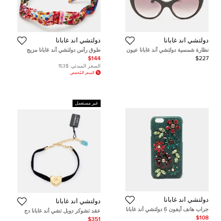
دولتشي أند غابانا
دولتشي أند غابانا
نظارة شمسية دولتشي آند غابانا عيون
طوق رأس دولتشي آند غابانا مزيج
القط بلون متدرج أسود DG4307
حرير بطبعات كارتو ورود متعدد الألوان
$144
$227
مرصعة بالكريستال
السعر المبدئي:
$153
السعر المُخفض
غير مستعمل
دولتشي أند غابانا
دولتشي أند غابانا
جراب هانف آيفون 6 دولتشي أند غابانا
عقد تشوكر دوبل تشي أند غابانا دج
جلد نقشة السحلية أخضر مزخرف
قلب مخملي أسود
$108
$351