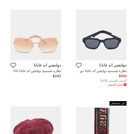
دولتشي أند غابانا
دولتشي أند غابانا
نظارة شمسية دولتشي أند غابانا دي
نظارة شمسية دولتشي أند غابانا DG
جي4402 سوداء مربعة
2242 متدرجة خوخ فراشة
$243
$166
السعر المبدئي:
$240
السعر المُخفض
غير مستعمل