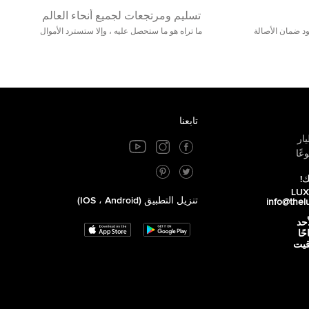
تسليم ومرتجعات لجميع أنحاء العالم
مع 25000+ خلق وجود ضمان الأصالة
ما تراه هو ما ستحصل عليه ، وإلا ستسترد الأموال
تابعنا
ار
عًا
ك!
تنزيل التطبيق (iOS ، Android)
info@thel
أحد
 صباحًا
توقيت