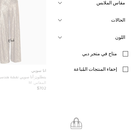
مقاس الملابس
الحالات
اللون
مُباع
متاح في متجر دبي
إخفاء المنتجات المُباعة
آنا سويي
بنطلون آنا سويي نقشة هندس
مرتفع بأرجل واسعة مقاس متو
المقاس:
M
$702