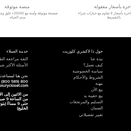
خرة بأسعار معقولة
منصة موثوقة
رة بأسعار لا تقاوم مع خيارات شراء
صفيحة موثوقة وآمنة 
بالتقسيط
مدى الحياة.
حول ذا لاكشري كلوزيت
خدمة العملاء
نبذة عنا
الثقة مراجعة الطي
كيف نعمل؟
الأسئلة الأكثر شيو
سياسة الخصوصية
نحن هنا لمساعدت
الشروط والأحكام
800 LUX (800 589)
مهنة
uxurycloset.com
بيع الآن
من الاثنين إلى ال
بيع حقيبة يد
من الساعة 9
التسليم والمرتجعات
حتى 9 مساءً (ب
الضمان
الخليج)
تغيير تفضيلاتي