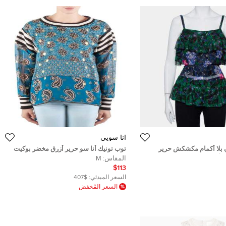
آنا سويي
 بلا أكمام مكشكش حرير
توب تونيك أنا سو حرير أزرق مخضر بوكيت
الألوان مقاس صغير
وشاح مطبوع حواف مضلعة M
المقاس:
M
$113
السعر المبدئي:
$407
السعر المُخفض