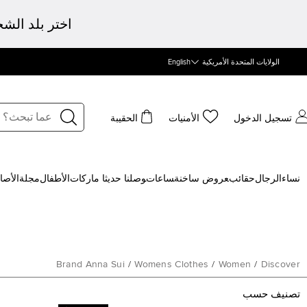
اختر بلد الش
الولايات المتحدة الأمريكية
English
تسجيل الدخول
الأمنيات
الحقيبة
نساء
الرجال
حقائب
‍عروض ساخنة
‍ساعات
‍وصلنا حديثا
‍ ماركات
الأطفال
مجلة
الأصا
Brand Anna Sui
/
Womens Clothes
/
Women
/
Discover
تصنيف حسب