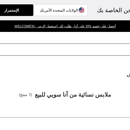
حن الخاصة بك
الإستمرار
أحصل على خصم %10 على أول طلب لك. إستعمل الرمز - WELCOME10
لة
ملابس نسائية من آنا سويي للبيع
(
7
منتج
)