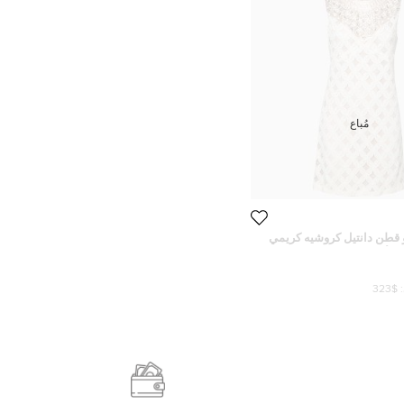
مُباع
 قطن دانتيل كروشيه كريمي
ا أكمام S
$323