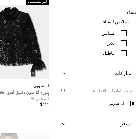
غير مستعمل
نساء
ملابس النساء
فساتين
بلايز
بناطيل
الماركات
آنا سويي
بلوزة أنا سوي دانتيل أسود حا
أكمام طويلة مقاس متوسط (مي
المقاس:
M
آنا سويي
$414
السعر