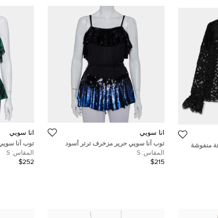
آنا سويي
آنا سويي
توب آنا سويي حرير مزخرف ترتر أسود
توب آنا سويي
فة منفوشة
بطيات مقاس صغير - سمول
مطبوع متعدد 
المقاس:
S
المقاس:
S
ديوم)
$252
$215