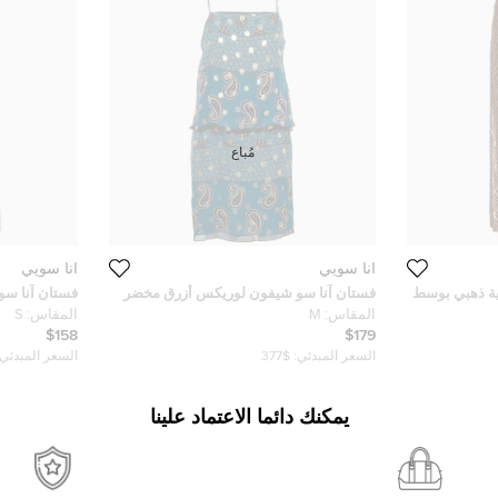
مُباع
آنا سويي
آنا سويي
ية ذهبي بوسط
فستان آنا سو شيفون لوريكس أزرق مخضر
فستان آنا سو
سط - ميديوم
بحمالات M
طبقة مطرزة بل
المقاس:
M
المقاس:
S
$158
$179
السعر المبدئي:
$377
السعر المبدئي:
يمكنك دائما الاعتماد علينا