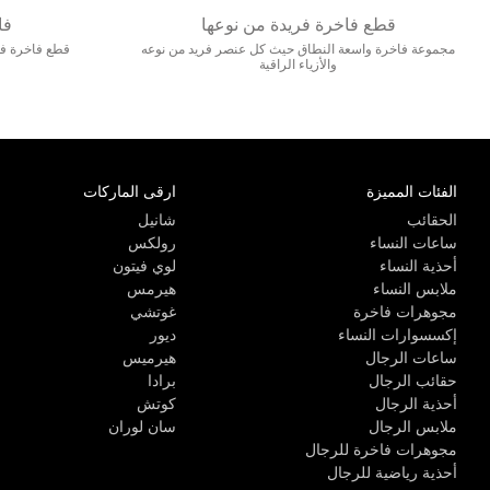
قطع فاخرة فريدة من نوعها
فا
مجموعة فاخرة واسعة النطاق حيث كل عنصر فريد من نوعه
قطع فاخرة فاخ
والأزياء الراقية
الفئات المميزة
ارقى الماركات
الحقائب
شانيل
ساعات النساء
رولكس
أحذية النساء
لوي فيتون
ملابس النساء
هيرمس
مجوهرات فاخرة
غوتشي
إكسسوارات النساء
ديور
ساعات الرجال
هيرميس
حقائب الرجال
برادا
أحذية الرجال
كوتش
ملابس الرجال
سان لوران
مجوهرات فاخرة للرجال
أحذية رياضية للرجال