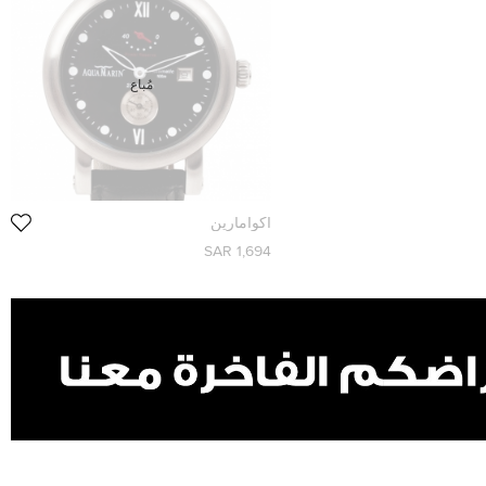
مُباع
اكوامارين
1,694 SAR