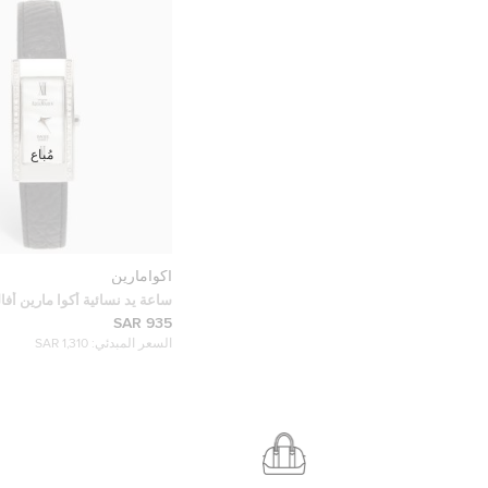
مُباع
اكوامارين
ساعة يد نسائية أكوا مارين أف
ستانلس ستيل صدف 20 مم
935 SAR
السعر المبدئي:
1,310 SAR