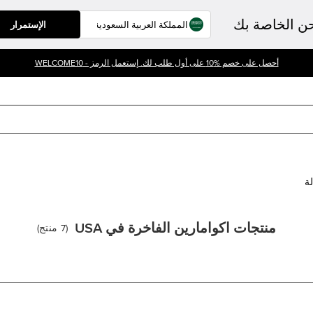
حن الخاصة بك
الإستمرار
أحصل على خصم %10 على أول طلب لك. إستعمل الرمز - WELCOME10
لة
منتجات اكوامارين الفاخرة في USA
(
7
منتج
)