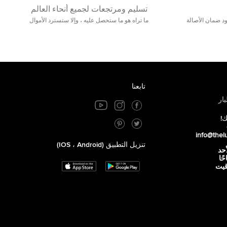
تسليم ومرتجعات لجميع أنحاء العالم
مع 25000+ خلق وجود ضمان الأصالة
ما تراه هو ما ستحصل عليه ، وإلا ستسترد الأموال
تابعنا
ار
ك!
info@thel
تنزيل التطبيق (iOS ، Android)
أحد
 صباحًا
توقيت