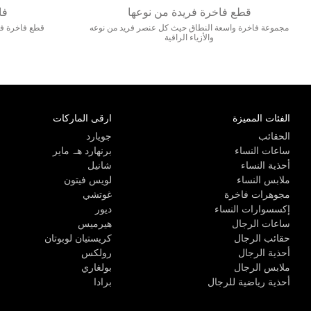
قطع فاخرة فريدة من نوعها
فا
مجموعة فاخرة واسعة النطاق حيث كل عنصر فريد من نوعه
قطع فاخرة فاخ
والأزياء الراقية
الفئات المميزة
ارقى الماركات
الحقائب
جويارد
ساعات النساء
برنهارد هـ. ماير
أحذية النساء
شانيل
ملابس النساء
لويس فيتون
مجوهرات فاخرة
غوتشي
إكسسوارات النساء
ديور
ساعات الرجال
هيرميس
حقائب الرجال
كريستيان لوبوتان
أحذية الرجال
رولكس
ملابس الرجال
بولغاري
أحذية رياضية للرجال
برادا