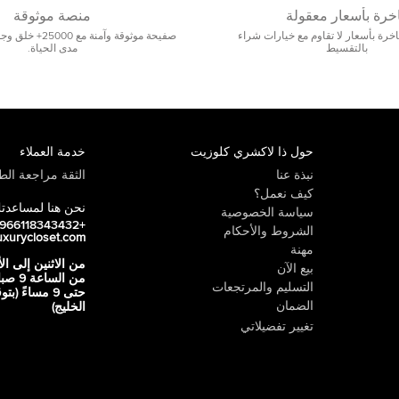
خرة بأسعار معقولة
منصة موثوقة
رة بأسعار لا تقاوم مع خيارات شراء
صفيحة موثوقة وآمنة 
بالتقسيط
مدى الحياة.
حول ذا لاكشري كلوزيت
خدمة العملاء
نبذة عنا
الثقة مراجعة الطي
كيف نعمل؟
نحن هنا لمساعدت
سياسة الخصوصية
+966118343432
الشروط والأحكام
uxurycloset.com
مهنة
من الاثنين إلى ال
بيع الآن
من الساعة 9
التسليم والمرتجعات
حتى 9 مساءً (ب
الضمان
الخليج)
تغيير تفضيلاتي