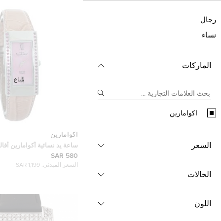
رجال
نساء
الماركات
مُباع
اكوامارين
اكوامارين
السعر
ساعة يد نسائية أكوامارين أفا
وستانلس ستيل وردية 21 مم
580 SAR
السعر المبدئي:
1,199 SAR
الحالات
اللون