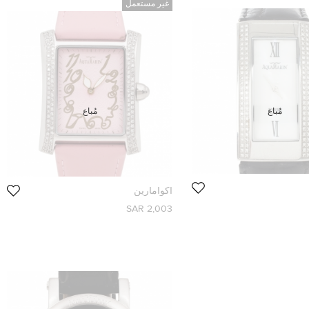
غير مستعمل
مُباع
مُباع
اكوامارين
2,003 SAR