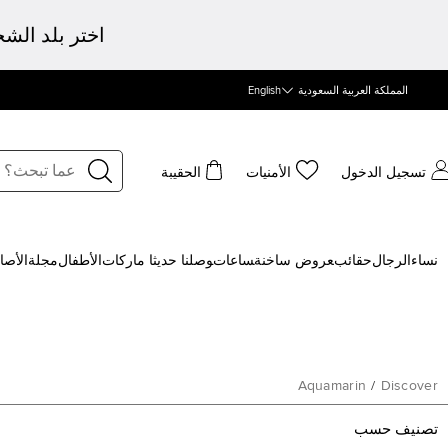
اختر بلد الش
المملكة العربية السعودية
English
تسجيل الدخول
الأمنيات
الحقيبة
نساء
الرجال
حقائب
‍عروض ساخنة
‍ساعات
‍وصلنا حديثا
‍ ماركات
الأطفال
مجلة
الأصا
Aquamarin
/
Discover
تصنيف حسب