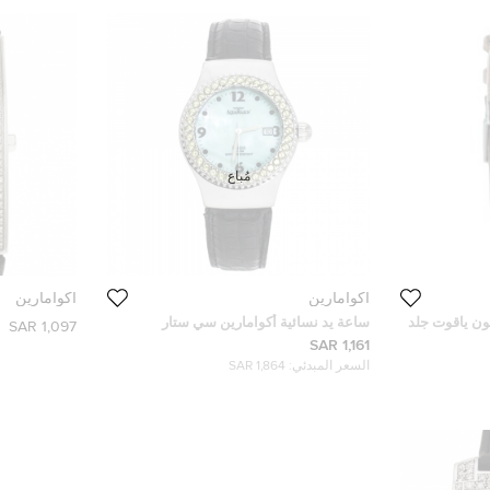
مُباع
اكوامارين
اكوامارين
لون ياقوت جلد
ساعة يد نسائية أكوامارين سي ستار
1,097 SAR
ستانلس ستيل صدف خضراء 37 مم
1,161 SAR
السعر المبدئي:
1,864 SAR