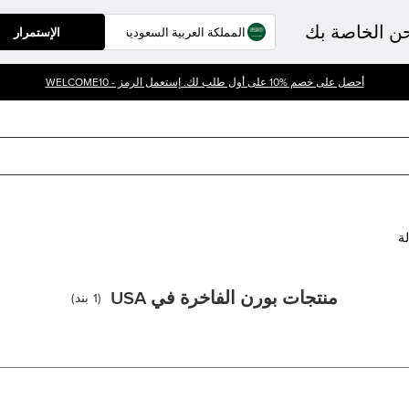
حن الخاصة بك
الإستمرار
أحصل على خصم %10 على أول طلب لك. إستعمل الرمز - WELCOME10
لة
منتجات بورن الفاخرة في USA
(
1
بند
)