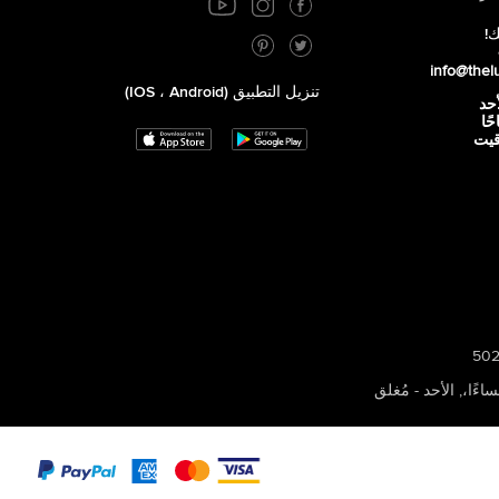
ك!
info@thel
تنزيل التطبيق (iOS ، Android)
أحد
 صباحًا
توقيت
,
الأحد - مُغلق