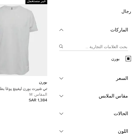
غير مستعمل
رجال
الماركات
بورن
السعر
بورن
تي شيرت بورن ليفينغ يوغا بط
الطباشير الأبيض مقاس متوسط
المقاس:
M
مقاس الملابس
1,384 SAR
الحالات
اللون