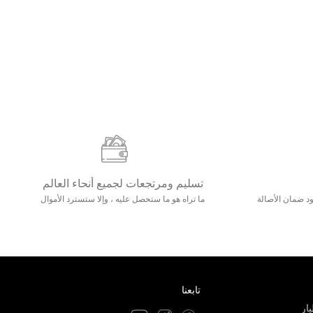
تسليم ومرتجعات لجميع أنحاء العالم
مع 25000+ خلق وجود ضمان الأصالة
ما تراه هو ما ستحصل عليه ، وإلا ستسترد الأموال
تابعنا
ار