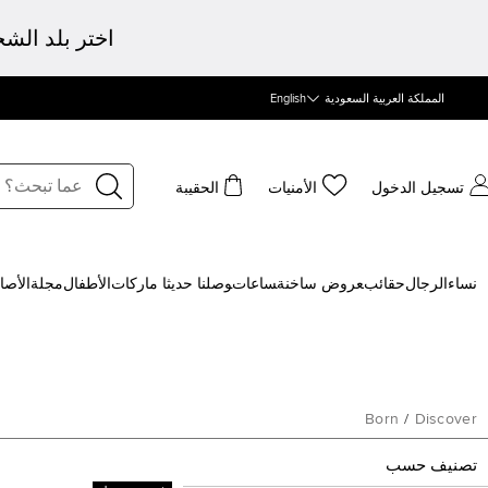
اختر بلد الش
المملكة العربية السعودية
English
تسجيل الدخول
الأمنيات
الحقيبة
نساء
الرجال
حقائب
‍عروض ساخنة
‍ساعات
‍وصلنا حديثا
‍ ماركات
الأطفال
مجلة
الأصا
Born
/
Discover
تصنيف حسب