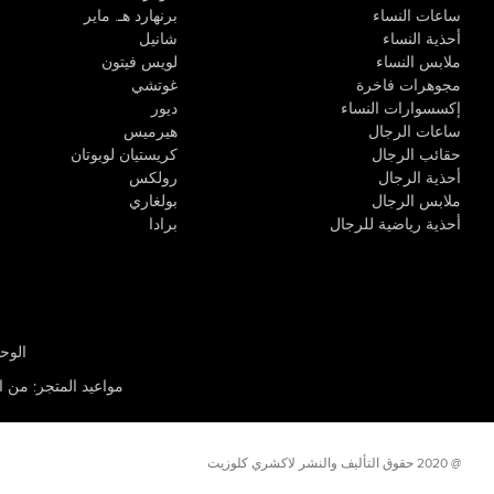
ساعات النساء
برنهارد هـ. ماير
أحذية النساء
شانيل
ملابس النساء
لويس فيتون
مجوهرات فاخرة
غوتشي
إكسسوارات النساء
ديور
ساعات الرجال
هيرميس
حقائب الرجال
كريستيان لوبوتان
أحذية الرجال
رولكس
ملابس الرجال
بولغاري
أحذية رياضية للرجال
برادا
الوحدة R-10، مركز كيو إيست التجاري، القوز 3 دبي
مواعيد المتجر
:
من الأثن
@ 2020 حقوق التأليف والنشر لاكشري كلوزيت