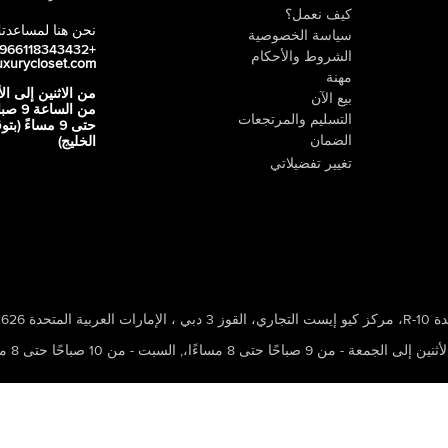
كيف نعمل؟
نحن هنا لمساعدت
سياسة الخصوصية
+966118343432
الشروط والأحكام
uxurycloset.com
مهنة
من الاثنين إلى ال
بيع الآن
من الساعة 9
التسليم والمرتجعات
حتى 9 مساءً (ب
الضمان
الخليج)
تغيير تفضيلاتي
 ، الإمارات العربية المتحدة 502626
ين إلى الجمعة - من 9 صباحًا حتى 8 مساءًا،
,
السبت - من 10 صباحًا حتى 8 مساءًا،