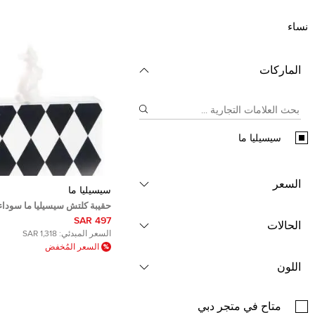
نساء
الماركات
سيسيليا ما
السعر
سيسيليا ما
حقيبة كلتش سيسيليا ما سوداء
ماسي رابيت بوكس
497 SAR
الحالات
السعر المبدئي:
1,318 SAR
السعر المُخفض
اللون
متاح في متجر دبي