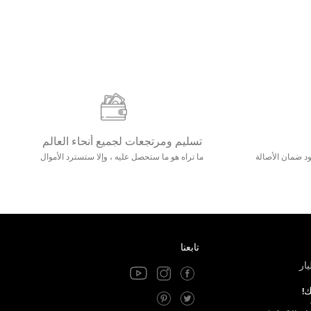
تسليم ومرتجعات لجميع أنحاء العالم
مع 25000+ خلق وجود ضمان الأصالة
ما تراه هو ما ستحصل عليه ، وإلا ستسترد الأموال
تابعنا
ار
ك!