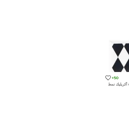
50+
 أكريليك نمط