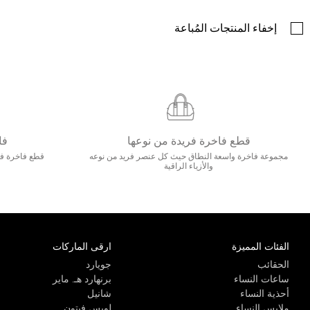
إخفاء المنتجات المُباعة
قطع فاخرة فريدة من نوعها
فا
مجموعة فاخرة واسعة النطاق حيث كل عنصر فريد من نوعه
قطع فاخرة فاخ
والأزياء الراقية
الفئات المميزة
ارقى الماركات
الحقائب
جويارد
ساعات النساء
برنهارد هـ. ماير
أحذية النساء
شانيل
ملابس النساء
لويس فيتون