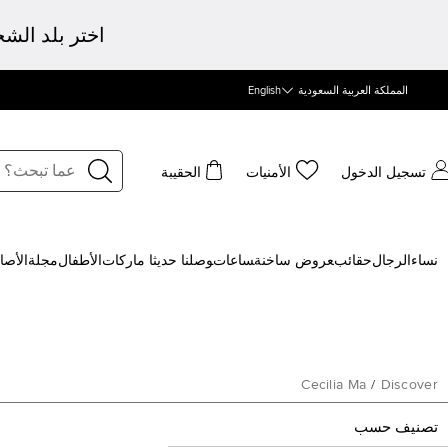
اختر بلد الش
المملكة العربية السعودية
English
تسجيل الدخول
الأمنيات
الحقيبة
نساء
الرجال
حقائب
‍عروض ساخنة
‍ساعات
‍وصلنا حديثا
‍ ماركات
الأطفال
مجلة
الأصا
Cecilia Ma
/
Discover
تصنيف حسب