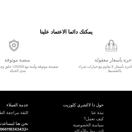
يمكنك دائما الاعتماد علينا
خرة بأسعار معقولة
منصة موثوقة
رة بأسعار لا تقاوم مع خيارات شراء
صفيحة موثوقة وآمنة 
بالتقسيط
مدى الحياة.
حول ذا لاكشري كلوزيت
خدمة العملاء
نبذة عنا
الثقة مراجعة الطي
كيف نعمل؟
نحن هنا لمساعدت
سياسة الخصوصية
+966118343432
الشروط والأحكام