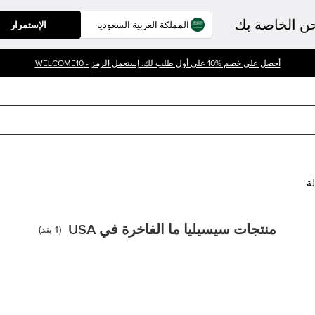
حن الخاصة بك
الإستمرار
أحصل على خصم %10 على أول طلب لك. إستعمل الرمز - WELCOME10
لة
منتجات سيسيليا ما الفاخرة في USA
(
1
بند
)