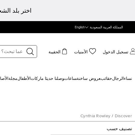
اختر بلد الش
المملكة العربية السعودية
English
تسجيل الدخول
الأمنيات
الحقيبة
نساء
الرجال
حقائب
‍عروض ساخنة
‍ساعات
‍وصلنا حديثا
‍ ماركات
الأطفال
مجلة
الأصا
Cynthia Rowley
/
Discover
تصنيف حسب