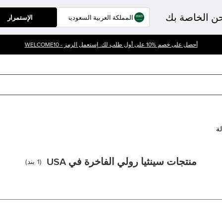
حن الخاصة بك
الإستمرار
أحصل على خصم %10 على أول طلب لك. إستعمل الرمز - WELCOME10
لة
منتجات سينثيا رولي الفاخرة في USA
(
1
بند
)