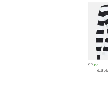
10+
ام كاملة
م)