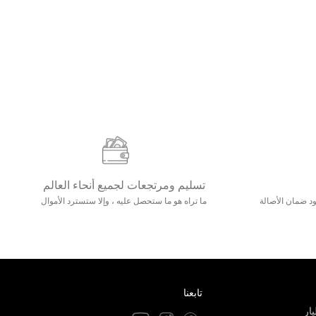
تسليم ومرتجعات لجميع أنحاء العالم
مع 25000+ خلق وجود ضمان الأصالة
ما تراه هو ما ستحصل عليه ، وإلا ستسترد الأموال
تابعنا
ار