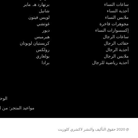
ساعات النساء
برنهارد هـ. ماير
أحذية النساء
شانيل
ملابس النساء
لويس فيتون
مجوهرات فاخرة
غوتشي
إكسسوارات النساء
ديور
ساعات الرجال
هيرميس
حقائب الرجال
كريستيان لوبوتان
أحذية الرجال
رولكس
ملابس الرجال
بولغاري
أحذية رياضية للرجال
برادا
الوحدة R-10، مركز كيو إيست التجاري، القوز 3 دبي
مواعيد المتجر
:
من الأثن
@ 2020 حقوق التأليف والنشر لاكشري كلوزيت