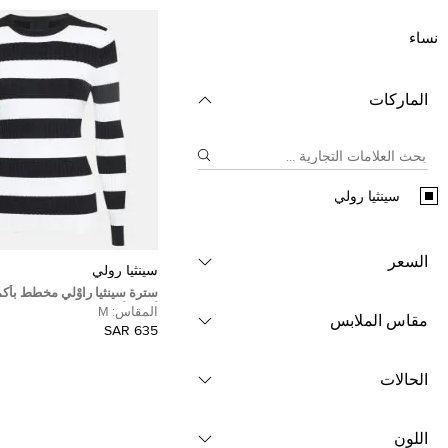
نساء
الماركات
سينثيا رولي
السعر
سينثيا رولي
سترة سينثيا راوْلي مخطط بأكم
أسود/أبيض مقاس وسط (ميديو
المقاس:
M
مقاس الملابس
635 SAR
الحالات
اللون