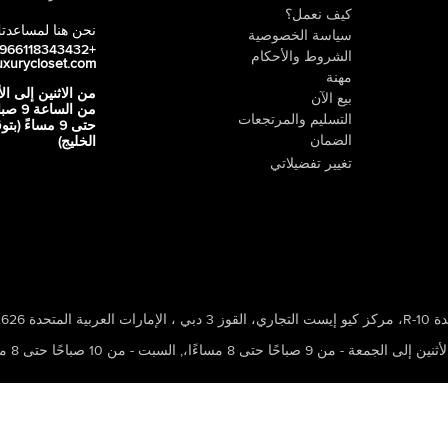
كيف نعمل؟
نحن هنا لمساعدت
سياسة الخصوصية
+966118343432
الشروط والأحكام
uxurycloset.com
مهنة
من الاثنين إلى ال
بيع الآن
من الساعة 9
التسليم والمرتجعات
حتى 9 مساءً (ب
الضمان
الخليج)
تغيير تفضيلاتي
 ، الإمارات العربية المتحدة 502626
ين إلى الجمعة - من 9 صباحًا حتى 8 مساءًا،
,
السبت - من 10 صباحًا حتى 8 مساءًا،