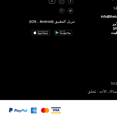
ك!
info@thel
تنزيل التطبيق (iOS ، Android)
أحد
 صباحًا
توقيت
,
الأحد - مُغلق