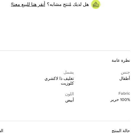
هل لديك مُنتج مشابه؟
أنقر هنا للبيع معنا!
نظرة عامة
جنس
يشمل
أطفال
تغليف ذا لاكشري
كلوزيت
Fabric
اللون
100% حرير
أبيض
حالة المنتج
ال