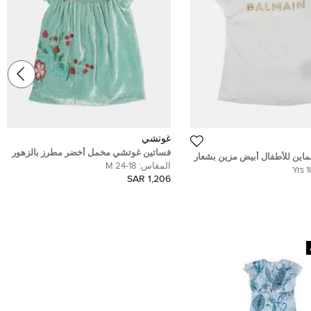
غوتشي
فساتين غوتشي مخمل أخضر مطرز بالزهور
اين للأطفال أبيض مزين بشعار
18-24 شهرًا
المقاس:
18-24 M
ة 8 سنوات
1,206 SAR