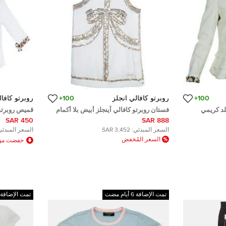
100+
روبرتو كافالي انجلز
100+
روبرتو كافال
لد كريمي
فستان روبرتو كافالي آينجلز أبيض بلا أكمام
قميص روبرتو 
تطريز ترتر 14 سنة
بكرانيش وأزرار أ
450 SAR
888 SAR
السعر المبدئي:
3,452 SAR
السعر المبدئي
السعر المُخفض
خفضت مؤخ
تمت الإضافة 6 أيام مضت
تمت الإضافة 6 أيام مضت