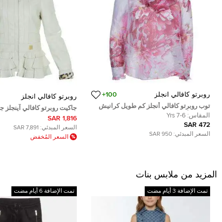
روبرتو كافالي انجلز
100+
روبرتو كافالي انجلز
توب روبرتو كافالي أنجلز كم طويل كرانيش
جاكيت روبرتو كافالي آينجلز ج
ونقوش أزهار حرير وردي 6 سنوات
المقاس:
6-7 Yrs
مزين بكشكشة 12 سنة
1,816 SAR
472 SAR
السعر المبدئي:
7,891 SAR
السعر المبدئي:
950 SAR
السعر المُخفض
المزيد من ملابس بنات
تمت الإضافة 3 أيام مضت
تمت الإضافة 6 أيام مضت