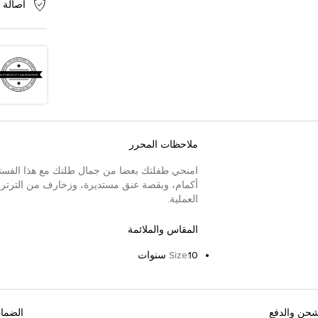
أصالة 
ملاحظات المحرر
امنحي طفلتك بعضا من جمال طلتك مع هذا الفستان 
أكمام، وبقصة عنق مستديرة، وزخارف من الترت
العملية.
المقاس والملائمة
10 سنوات
:
Size
شحن والدفع
الضما