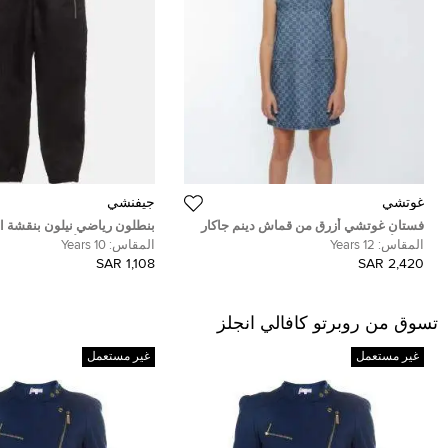
غوتشي
جيفنشي
فستان غوتشي أزرق من قماش دينم جاكار
بنطلون رياضي نيلون بنقشة ا
بدون أكمام بشعار مونوغرام مقاس 12 سنة
من جيفنشي للأطفال 10 سنوات
المقاس:
12 Years
المقاس:
10 Years
1,108 SAR
2,420 SAR
تسوق من روبرتو كافالي انجلز
غير مستعمل
غير مستعمل