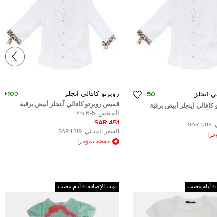
روبرتو كافالي انجلز
100+
ي انجلز
50+
قميص روبرتو كافالي آينجلز أبيض برقبة
كافالي آينجلز أبيض برقبة
بكرانيش وأزرار أمامية 6 سنوات
المقاس:
5-6 Yrs
مامية 8 سنوات
451 SAR
:
1,318 SAR
السعر المبدئي:
1,319 SAR
را
خفضت مؤخرا
تمت الإضافة 6 أيام مضت