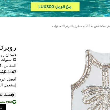
مكشكش بلا أكمام مطرز بالترتر 10 سنوات
روبرتو
فستان روبر
10 سنوات
المقاس
:
1
1,147 SAR
أفضل عرض
إستعمل ال
شامل الك
100+ متسوق أضافها إلى قائمة أمنياته
الآ