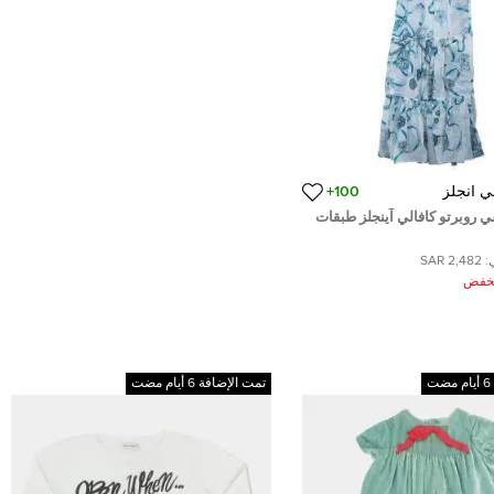
ي انجلز
100+
روبرتو كافالي آينجلز طبقات
ة
:
2,482 SAR
ُخفض
تمت الإضافة 6 أيام مضت