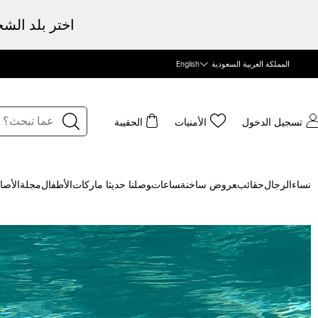
اختر بلد الش
المملكة العربية السعودية
English
تسجيل الدخول
الأمنيات
الحقيبة
نساء
الرجال
حقائب
‍عروض ساخنة
‍ساعات
‍وصلنا حديثا
‍ ماركات
الأطفال
مجلة
الأصا