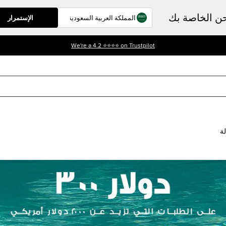
حن الخاصة بك
الإستمرار
We're a 4.2 ⭐⭐⭐⭐ on Trustpilot
لة