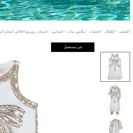
/
/
/
/
/
اكتشف
أطفال
الفتيات
ملابس بنات
فساتين
فستان روبرتو كافالي آينجلز أبيض 
غير مستعمل