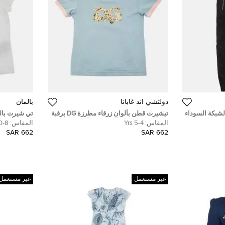
دولتشي أند غابانا
بالمان
لشبكة السوداء
تيشيرت قطن بألوان زرقاء مطرزة DG برقبة
تي شيرت بالم
دائرية من دولتشي آند غابانا للأطفال 4
قطني بأكمام قصير
المقاس:
4-5 Yrs
المقاس:
8-10 Yrs
سنوات
662 SAR
662 SAR
غير مستعمل
غير مستعمل