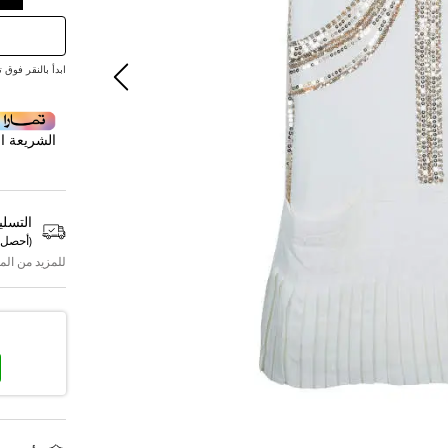
ابدأ بالنقر فوق تقديم ع
الشريعة ال
التسلي
(
أحصل 
للمزيد من الم