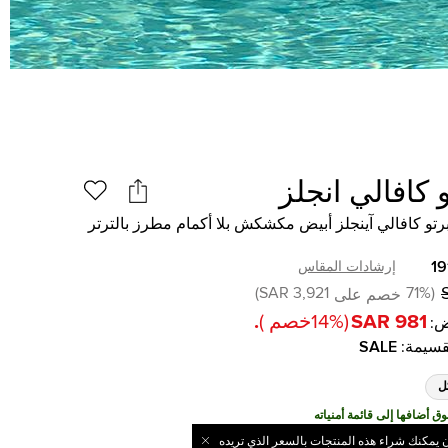
 كافالي انجلز
تو كافالي آينجلز أبيض مكشكش بلا أكمام مطرز بالترتر
19
إرشادات المقاس
)
3,921 SAR
71
%
(
خصم على
981 SAR
(
%
14
خصم
)
.
:
قسيمة
:
SALE
ل
ن يمكنك شراء هذه المنتجات بالسعر الذي تريده