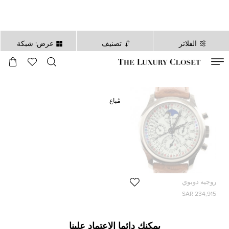
الفلاتر
تصنيف
عرض: شبكة
صالح لغاية
00
day
:
00
ساعة
:
undefined
دقائق
:
00
ثانية
مُباع
روجيه دوبوي
234,915 SAR
يمكنك دائما الاعتماد علينا