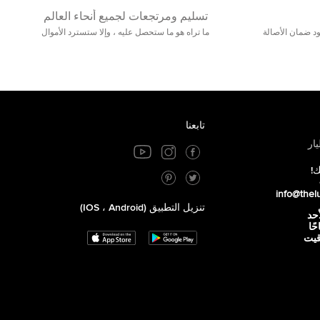
تسليم ومرتجعات لجميع أنحاء العالم
مع 25000+ خلق وجود ضمان الأصالة
ما تراه هو ما ستحصل عليه ، وإلا ستسترد الأموال
تابعنا
ار
ك!
info@thel
تنزيل التطبيق (iOS ، Android)
أحد
 صباحًا
توقيت