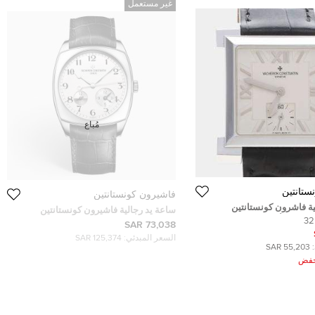
غير مستعمل
مُباع
ستانتين
فاشيرون كونستانتين
ية فاشرون كونستانتين
ساعة يد رجالية فاشيرون كونستانتين
هيستوريك وايت ذهب أبيض عيار 18 يدوي 32
هارموني ديوال تايم 7810S/000G-B142
73,038 SAR
ذهب أبيض عيار 18 وجلد تمساح فضية 40مم
السعر المبدئي:
125,374 SAR
55,203 SAR
ُخفض