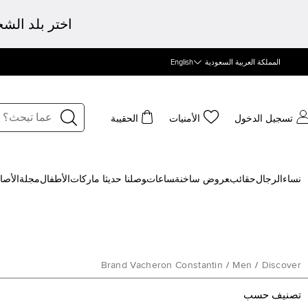
اختر بلد الش
المملكة العربية السعودية
English
تسجيل الدخول
الأمنيات
الحقيبة
نساء
الرجال
حقائب
‍عروض ساخنة
‍ساعات
‍وصلنا حديثا
‍ ماركات
الأطفال
مجلة
الأصا
Brand Vacheron Constantin
/
Men
/
Discover
تصنيف حسب