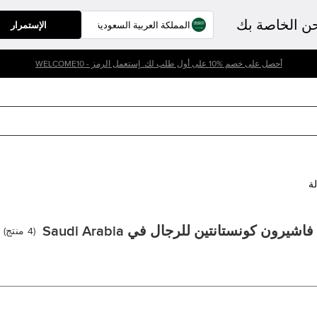
حن الخاصة بك
الإستمرار
أحصل على خصم %10 على أول طلب لك. إستعمل الرمز - WELCOME10
لة
فاشيرون كونستانتين للرجال في Saudi Arabia
(
4
منتج
)