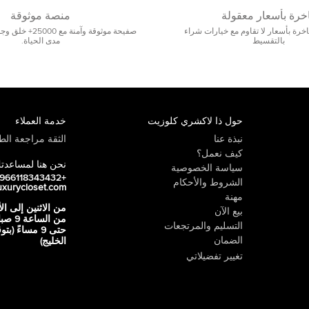
خرة بأسعار معقولة
منصة موثوقة
رة بأسعار لا تقاوم مع خيارات شراء
صفيحة موثوقة وآمنة 
بالتقسيط
مدى الحياة.
حول ذا لاكشري كلوزيت
خدمة العملاء
نبذة عنا
الثقة مراجعة الطي
كيف نعمل؟
نحن هنا لمساعدت
سياسة الخصوصية
+966118343432
الشروط والأحكام
uxurycloset.com
مهنة
من الاثنين إلى ال
بيع الآن
من الساعة 9
التسليم والمرتجعات
حتى 9 مساءً (ب
الضمان
الخليج)
تغيير تفضيلاتي