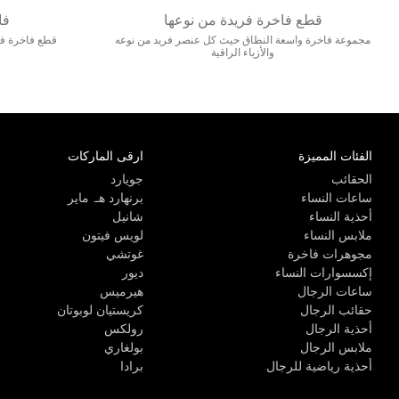
قطع فاخرة فريدة من نوعها
فا
مجموعة فاخرة واسعة النطاق حيث كل عنصر فريد من نوعه
قطع فاخرة فاخ
والأزياء الراقية
الفئات المميزة
ارقى الماركات
الحقائب
جويارد
ساعات النساء
برنهارد هـ. ماير
أحذية النساء
شانيل
ملابس النساء
لويس فيتون
مجوهرات فاخرة
غوتشي
إكسسوارات النساء
ديور
ساعات الرجال
هيرميس
حقائب الرجال
كريستيان لوبوتان
أحذية الرجال
رولكس
ملابس الرجال
بولغاري
أحذية رياضية للرجال
برادا