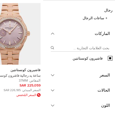
رجال
ساعات الرجال
الماركات
فاشيرون كونستانتين
فاشيرون كونستانتين
السعر
ساعة يد رجالية فاشرون كونست
أوف
المقاس:
37MM
وردي 18 قيراط، ألماس 37 ملم
225,059 SAR
الحالات
السعر المبدئي:
226,185 SAR
السعر المُخفض
اللون