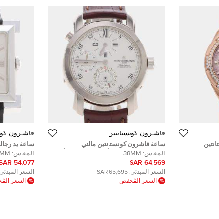
فاشيرون كونستانتين
فاشيرون كون
انتين
ساعة فاشرون كونستانتين مالتي
ساعة يد رجال
رسيز 2305V/100R-B077 تلقائية ذهب
42005/000G-8900 أوتوماتيكية ذهب أبيض
المقاس:
38MM
المقاس:
32MM
للرجال 38 مليمتر
مم
54,077 SAR
64,569 SAR
السعر المبدئي:
65,695 SAR
السعر المبدئي:
السعر المُخفض
السعر الم