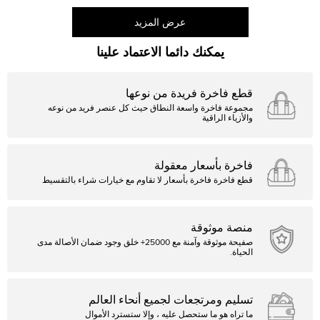
عرض المزيد
يمكنك دائما الاعتماد علينا
قطع فاخرة فريدة من نوعها
مجموعة فاخرة واسعة النطاق حيث كل عنصر فريد من نوعه
والأزياء الراقية
فاخرة بأسعار معقولة
قطع فاخرة فاخرة بأسعار لا تقاوم مع خيارات شراء بالتقسيط
منصة موثوقة
صفيحة موثوقة وآمنة مع 25000+ خلق وجود ضمان الأصالة مدى
الحياة.
تسليم ومرتجعات لجميع أنحاء العالم
ما تراه هو ما ستحصل عليه ، وإلا ستسترد الأموال