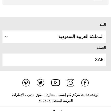
البلد
المملكة العربية السعودية
العملة
SAR
الوحدة R-10، مركز كيو إيست التجاري، القوز 3 دبي ، الإمارات
العربية المتحدة 502626