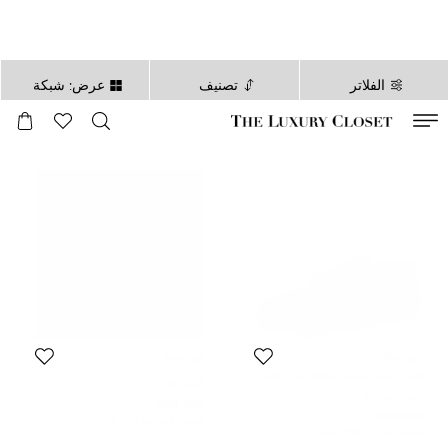
الفلاتر
تصنيف
عرض: شبكة
صالح لغاية
00
day
:
00
ساعة
:
undefined
دقائق
:
00
ثانية
لي سيلا
لي سيلا
حذاء رياضى لاسيلا منخفض من أعلى
المقاس:
41
سويدى زخرفة كريستال بيج ميتالك
المقاس:
41
مقاس 41
808 SAR
543 SAR
السعر المبدئي:
1,413 SAR
السعر المبدئي:
2,181 SAR