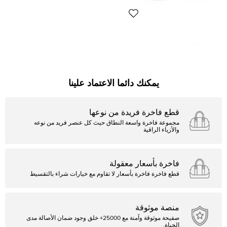
لي سيلا
حذاء رياضي لي سيلا مرتفع من أعلى
جلد ثعبان صناعي أسود مقاس 39
المقاس:
39
774 SAR
السعر المبدئي:
2,561 SAR
يمكنك دائما الاعتماد علينا
قطع فاخرة فريدة من نوعها
مجموعة فاخرة واسعة النطاق حيث كل عنصر فريد من نوعه
والأزياء الراقية
فاخرة بأسعار معقولة
قطع فاخرة فاخرة بأسعار لا تقاوم مع خيارات شراء بالتقسيط
منصة موثوقة
صفيحة موثوقة وآمنة مع 25000+ خلق وجود ضمان الأصالة مدى
الحياة.