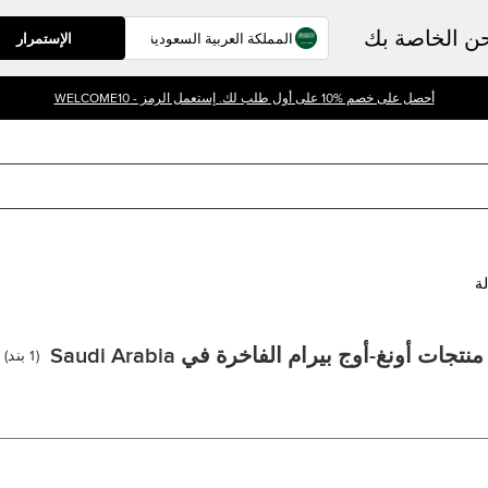
حن الخاصة بك
الإستمرار
أحصل على خصم %10 على أول طلب لك. إستعمل الرمز - WELCOME10
لة
منتجات أونغ-أوج بيرام الفاخرة في Saudi Arabia
(
1
بند
)