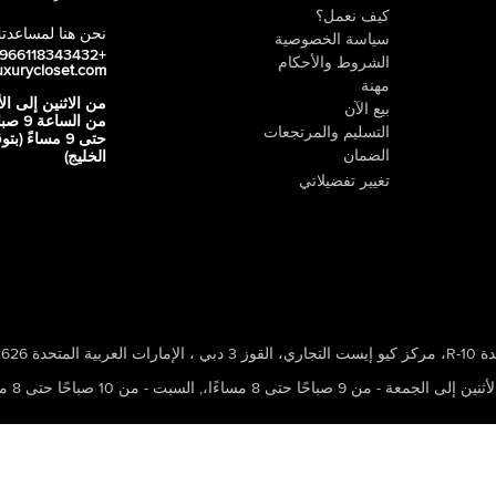
كيف نعمل؟
نحن هنا لمساعدت
سياسة الخصوصية
+966118343432
الشروط والأحكام
uxurycloset.com
مهنة
من الاثنين إلى ال
بيع الآن
من الساعة 9
التسليم والمرتجعات
حتى 9 مساءً (ب
الضمان
الخليج)
تغيير تفضيلاتي
 ، الإمارات العربية المتحدة 502626
ين إلى الجمعة - من 9 صباحًا حتى 8 مساءًا،
,
السبت - من 10 صباحًا حتى 8 مساءًا،