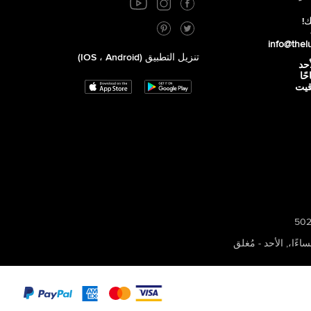
ك!
info@thel
تنزيل التطبيق (iOS ، Android)
أحد
 صباحًا
توقيت
,
الأحد - مُغلق