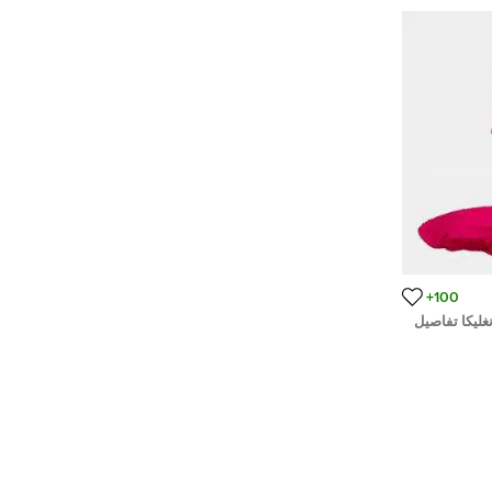
100+
غليكا تفاصيل
 وردي فوشيا