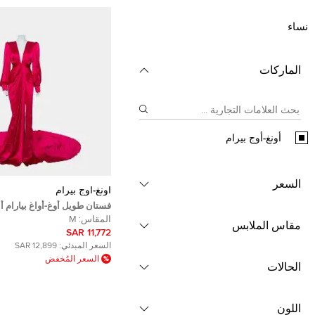
نساء
الماركات
أونغ-أوج بيرام
السعر
أونغ-أوج بيرام
فستان طويل أوغ-أواغ بيارام أن
تريل رقبة بحمالات ساتان حرير
المقاس:
M
مقاس الملابس
مقاس متوسط - ميديوم
11,772 SAR
السعر المبدئي:
12,899 SAR
السعر المُخفض
الحالات
اللون