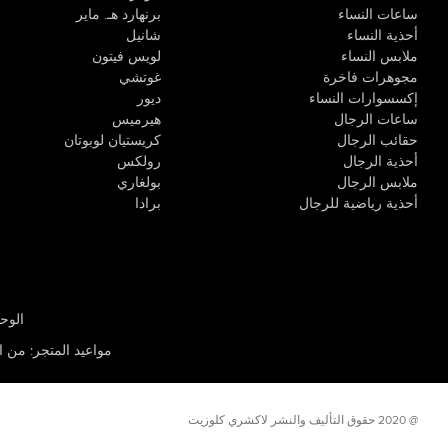
ساعات النساء
برنهارد هـ. ماير
أحذية النساء
شانيل
ملابس النساء
لويس فيتون
مجوهرات فاخرة
غوتشي
إكسسوارات النساء
ديور
ساعات الرجال
هيرميس
حقائب الرجال
كريستيان لوبوتان
أحذية الرجال
رولكس
ملابس الرجال
بولغاري
أحذية رياضية للرجال
برادا
الوحدة R-10، مركز كيو إيست التجاري، القوز 3 دبي
مواعيد المتجر
:
من الأثن
@ 2020 حقوق التأليف والنشر لاكشري كلوزيت