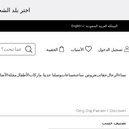
اختر بلد الش
المملكة العربية السعودية
English
تسجيل الدخول
الأمنيات
الحقيبة
نساء
الرجال
حقائب
‍عروض ساخنة
‍ساعات
‍وصلنا حديثا
‍ ماركات
الأطفال
مجلة
الأصا
Ong Oaj Pairam
/
Discover
تصنيف حسب