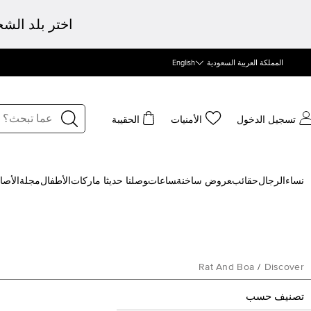
اختر بلد الش
المملكة العربية السعودية
English
تسجيل الدخول
الأمنيات
الحقيبة
نساء
الرجال
حقائب
‍عروض ساخنة
‍ساعات
‍وصلنا حديثا
‍ ماركات
الأطفال
مجلة
الأصا
Rat And Boa
/
Discover
تصنيف حسب