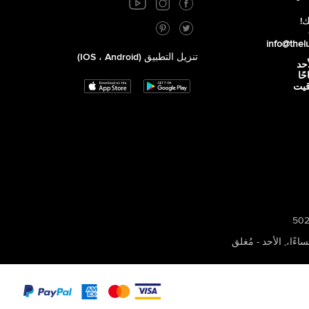
ك!
info@thel
تنزيل التطبيق (iOS ، Android)
أحد
 صباحًا
توقيت
,
الأحد - مُغلق