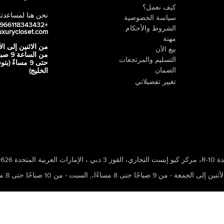
كيف نعمل؟
نحن هنا لمساعدت
سياسة الخصوصية
+966118343432
الشروط والأحكام
uxurycloset.com
مهنة
من الاثنين إلى ال
بيع الآن
من الساعة 9
التسليم والمرتجعات
حتى 9 مساءً (ب
الضمان
الخليج)
تغيير تفضيلاتي
 ، الإمارات العربية المتحدة 502626
ين إلى الجمعة - من 9 صباحًا حتى 8 مساءًا،
,
السبت - من 10 صباحًا حتى 8 مساءًا،