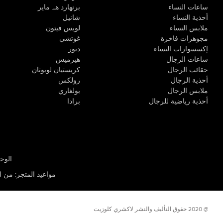
ساعات النساء
برنهارد هـ. ماير
أحذية النساء
شانيل
ملابس النساء
لويس فيتون
مجوهرات فاخرة
غوتشي
إكسسوارات النساء
ديور
ساعات الرجال
هيرميس
حقائب الرجال
كريستيان لوبوتان
أحذية الرجال
رولكس
ملابس الرجال
بولغاري
أحذية رياضية للرجال
برادا
الوحدة R-10، مركز كيو إيست التجاري، القوز 3 دبي
مواعيد المتجر
:
من الأثن
@ 2020 حقوق التأليف والنشر لاكشري كلوزيت