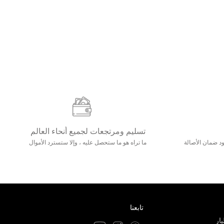
تسليم ومرتجعات لجميع أنحاء العالم
مع 25000+ خلق وجود ضمان الأصالة
ما تراه هو ما ستحصل عليه ، وإلا ستسترد الأموال
تابعنا
ار