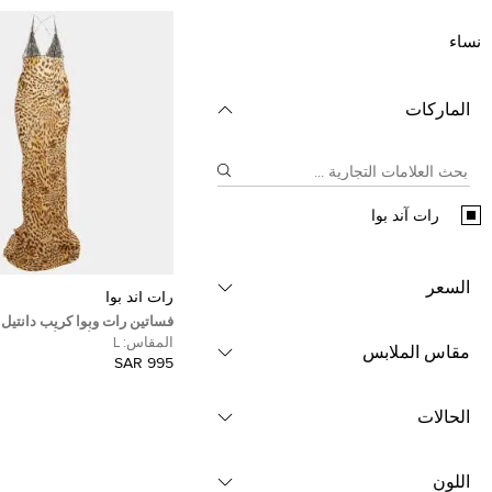
نساء
الماركات
رات آند بوا
السعر
رات آند بوا
فساتين رات وبوا كريب دانتيل
حيوانات بني / أسود أكيما منزل
المقاس:
L
مقاس الملابس
995 SAR
الحالات
اللون