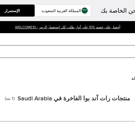
حن الخاصة بك
الإستمرار
أحصل على خصم %10 على أول طلب لك. إستعمل الرمز - WELCOME10
لة
منتجات رات آند بوا الفاخرة في Saudi Arabia
(
1
بند
)