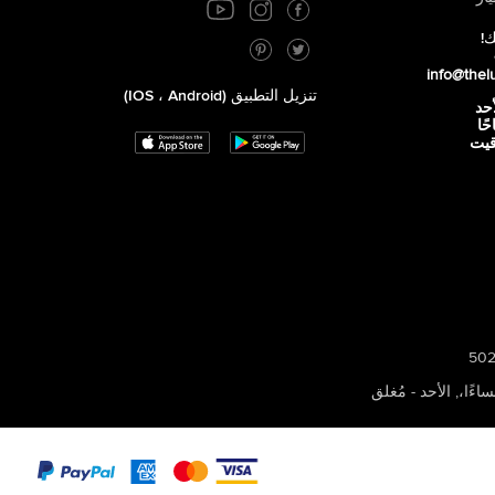
ك!
info@thel
تنزيل التطبيق (iOS ، Android)
أحد
 صباحًا
توقيت
,
الأحد - مُغلق