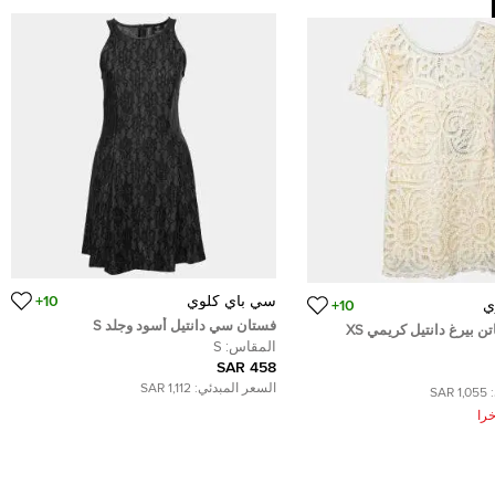
سي باي كلوي
10+
ي
10+
فستان سي دانتيل أسود وجلد S
 بيرغ دانتيل كريمي XS
المقاس:
S
458 SAR
السعر المبدئي:
1,112 SAR
1,055 SAR
را