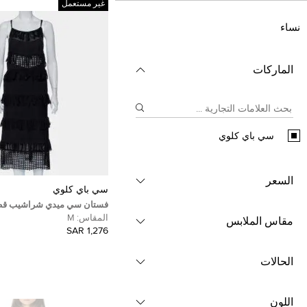
غير مستعمل
نساء
الماركات
سي باي كلوي
السعر
سي باي كلوي
فستان سي ميدي شراشيب قط
مقاس متوسط - ميديوم
المقاس:
M
مقاس الملابس
1,276 SAR
الحالات
اللون