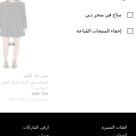
متاح في متجر دبي
إخفاء المنتجات المُباعة
مُباع
سي باي كلوي
فستان سي كريب أزرق كحلي دان
المقاس:
S
744 SAR
السعر المبدئي:
1,055 SAR
الفئات المميزة
ارقى الماركات
الحقائب
جويارد