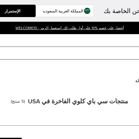
حن الخاصة بك
الإستمرار
أحصل على خصم %10 على أول طلب لك. إستعمل الرمز - WELCOME10
لة
منتجات سي باي كلوي الفاخرة في USA
(
5
منتج
)