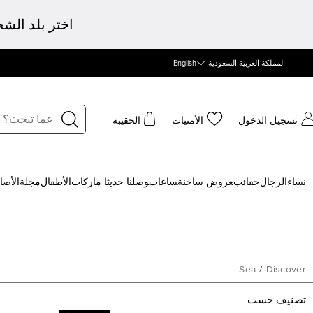
اختر بلد الش
المملكة العربية السعودية
English
تسجيل الدخول
الأمنيات
الحقيبة
نساء
الرجال
حقائب
‍عروض ساخنة
‍ساعات
‍وصلنا حديثا
‍ ماركات
الأطفال
مجلة
الأصا
Sea
/
Discover
تصنيف حسب