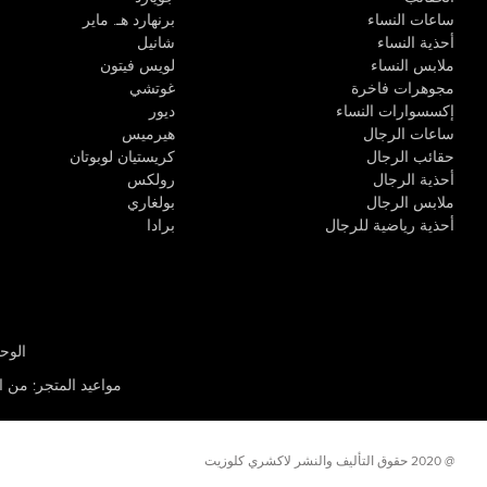
ساعات النساء
برنهارد هـ. ماير
أحذية النساء
شانيل
ملابس النساء
لويس فيتون
مجوهرات فاخرة
غوتشي
إكسسوارات النساء
ديور
ساعات الرجال
هيرميس
حقائب الرجال
كريستيان لوبوتان
أحذية الرجال
رولكس
ملابس الرجال
بولغاري
أحذية رياضية للرجال
برادا
الوحدة R-10، مركز كيو إيست التجاري، القوز 3 دبي
مواعيد المتجر
:
من الأثن
@ 2020 حقوق التأليف والنشر لاكشري كلوزيت