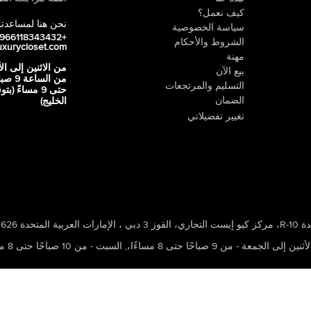
كيف نعمل؟
نحن هنا لمساعدت
سياسة الخصوصية
+966118343432
الشروط والأحكام
uxurycloset.com
مهنة
من الاثنين إلى ال
بيع الآن
من الساعة 9
التسليم والمرتجعات
حتى 9 مساءً (ب
الضمان
الخليج)
تغيير تفضيلاتي
 ، الإمارات العربية المتحدة 502626
ين إلى الجمعة - من 9 صباحًا حتى 8 مساءًا،
,
السبت - من 10 صباحًا حتى 8 مساءًا،