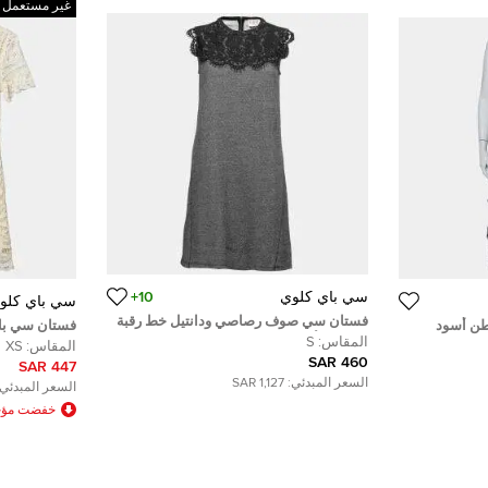
غير مستعمل
سي باي كلوي
10+
سي باي كلو
فستان سي صوف رصاصي ودانتيل خط رقبة
ن أسود
فستان سي باتن
مزين بلا أكمام S
المقاس:
S
المقاس:
XS
460 SAR
447 SAR
السعر المبدئي:
1,127 SAR
السعر المبدئي:
خفضت مؤخ