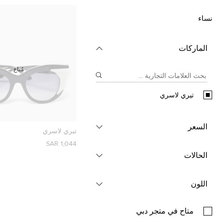
نساء
الماركات
مُباع
تيري لاسري
السعر
تيري لاسري
1,044 SAR
الحالات
اللون
متاح في متجر دبي