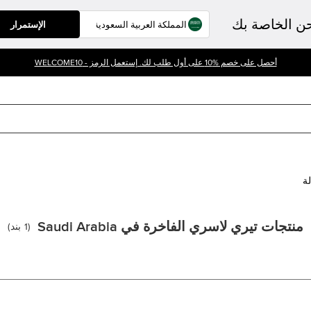
حن الخاصة بك
الإستمرار
أحصل على خصم %10 على أول طلب لك. إستعمل الرمز - WELCOME10
لة
منتجات تيري لاسري الفاخرة في Saudi Arabia
(
1
بند
)