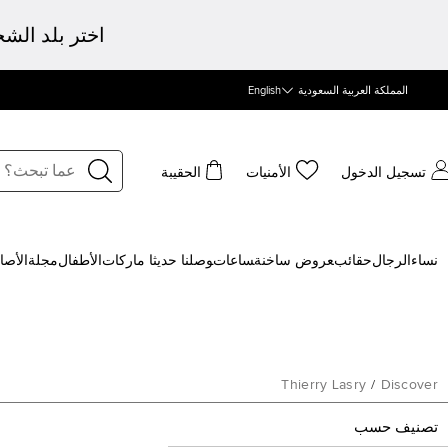
اختر بلد الش
المملكة العربية السعودية
English
تسجيل الدخول
الأمنيات
الحقيبة
نساء
الرجال
حقائب
‍عروض ساخنة
‍ساعات
‍وصلنا حديثا
‍ ماركات
الأطفال
مجلة
الأصا
Thierry Lasry
/
Discover
تصنيف حسب