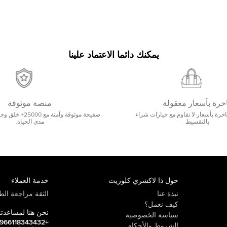
يمكنك دائما الاعتماد علينا
خرة بأسعار معقولة
منصة موثوقة
رة بأسعار لا تقاوم مع خيارات شراء
صفيحة موثوقة وآمنة 
بالتقسيط
مدى الحياة.
حول ذا لاكشري كلوزيت
خدمة العملاء
نبذة عنا
الثقة مراجعة الطي
كيف نعمل؟
نحن هنا لمساعدت
سياسة الخصوصية
+966118343432
الشروط والأحكام