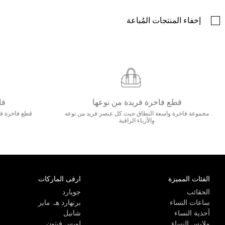
إخفاء المنتجات المُباعة
قطع فاخرة فريدة من نوعها
فا
مجموعة فاخرة واسعة النطاق حيث كل عنصر فريد من نوعه
قطع فاخرة فاخ
والأزياء الراقية
الفئات المميزة
ارقى الماركات
الحقائب
جويارد
ساعات النساء
برنهارد هـ. ماير
أحذية النساء
شانيل
ملابس النساء
لويس فيتون