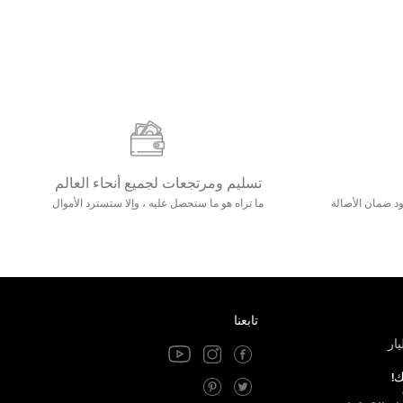
تسليم ومرتجعات لجميع أنحاء العالم
مع 25000+ خلق وجود ضمان الأصالة
ما تراه هو ما ستحصل عليه ، وإلا ستسترد الأموال
تابعنا
ار
ك!