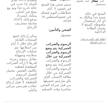
منتجاتنا %100 مدى
غير
ممتاز
جيد
مقبول
الحياة. إذا حدث في
مستعمل
سيتم شحن هذا المنتج
حالة نادرة جدًا وتم بيع
في غضون
5
أيام
منتج غير أصلي،
عمل
أطلب اليوم ليصلك
المنتج في حالة
يمكنك إسترداد
في غضون
أغسطس 14,
جيدة جداً وبالكاد به
مدفوعاتك %100،
أي أثار إستعمال
2026
شاملة مصاريف
ملحوظة. المنتج لا
الإرجاع.
يشمل البطانة
الشحن والتأمين:
الداخلية.
مشمول
يمكن إرجاع جميع
إطلع على المزيد حول
المنتجات القابلة
درجات الحالة
للإرجاع خلال 3 أيام
الرسوم والضرائب
من استلامها. تتم
الجمركية: يتم وضع
عمليات الإرجاع
الرسوم والضرائب
بسلاسة وسهولة
الجمركية من خلال
مقابل رسوم رمزية
الرسوم والضرائب
قدرها 5 (زائد الضرائب
الجمركية: يتم وضع
المطبقة) لتغطية
الرسوم والضرائب
تكاليف الفحص. يتحمل
الجمركية من خلال
العميل الرسوم
بطاقة الائتمان
,
الباي
الجمركية والضرائب
بال
و
تمارا
يتم تحصيلها
المُطبقة. لا نقبل إرجاع
من قبل شركة الشحن
حقائب هيرمس بيركين
مباشرة وقت التسليم .
وكيلي.