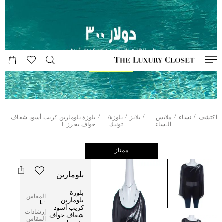
/
/
/
/
/
اكتشف
نساء
ملابس
بلايز
بلوزة/
بلوزة بلومارين كريب أسود شفاف
النساء
تونيك
حواف بخرز L
ممتاز
بلومارين
بلوزة
المقاس
بلومارين
L
:
كريب أسود
إرشادات
شفاف حواف
المقاس