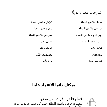
اقتراحات مختارة يدويًّا
شانيل ملابس النساء
كوتش ملابس النساء
غوتشي ملابس النساء
ديور ملابس النساء
لوي فيتون ملابس النساء
هيرمس ملابس النساء
برادا ملابس النساء
شانيل بلايز
كوتش بلايز
غوتشي بلايز
ديور بلايز
لوي فيتون بلايز
هيرمس بلايز
برادا بلايز
يمكنك دائما الاعتماد علينا
قطع فاخرة فريدة من نوعها
مجموعة فاخرة واسعة النطاق حيث كل عنصر فريد من نوعه