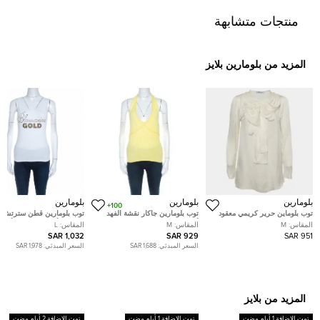
منتجات متشابهة
المزيد من بلومارين بلايز
بلومارين
بلومارين
بلومارين
100+
توب بلوماين حرير كريمي معقود
توب بلومارين جاكار نقشة الفهد
توب بلومارين قطن سترتش
الرقبة حجم وسط
أصفر بخرز مزخرف ظهر مكشوف
مزخرف أبيض وذهبي بلا أكمام 
المقاس:
M
المقاس:
M
المقاس:
L
M
1,032 SAR
929 SAR
951 SAR
السعر المبدئي:
1,688 SAR
السعر المبدئي:
1,978 SAR
المزيد من بلايز
تمت الإضافة 1 أيام مضت
تمت الإضافة 1 أيام مضت
تمت الإضافة 2 أيام مضت