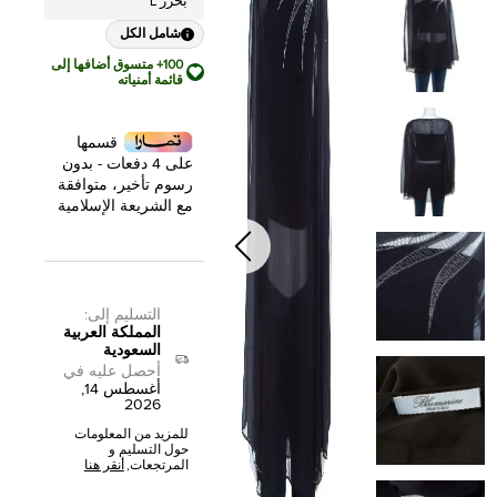
بخرز L
شامل الكل
100+ متسوق أضافها إلى
قائمة أمنياته
قسمها
على 4 دفعات - بدون
رسوم تأخير، متوافقة
مع الشريعة الإسلامية
التسليم إلى
:
المملكة العربية
السعودية
أحصل عليه في
أغسطس 14,
2026
للمزيد من المعلومات
حول التسليم و
المرتجعات,
أنقر هنا