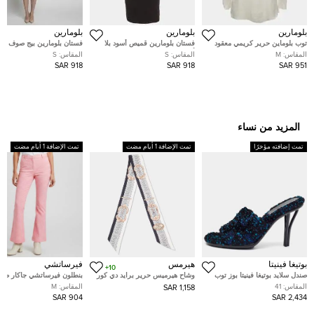
بلومارين
بلومارين
بلومارين
توب بلوماين حرير كريمي معقود
فستان بلومارين قميص أسود بلا
فستان بلومارين بيج صوف مز
الرقبة حجم وسط
أكمام مزين طول متوسط ميدي
ستان مزين بالكريستال صغير
المقاس:
M
المقاس:
S
المقاس:
S
متوسط
918 SAR
918 SAR
951 SAR
المزيد من نساء
تمت إضافته مؤخرًا
تمت الإضافة 1 أيام مضت
تمت الإضافة 1 أيام مضت
بوتيغا فينيتا
هيرمس
فيرساتشي
10+
صندل سلايد بوتيغا فينيتا بوز توب
وشاح هيرميس حرير برايد دي كور
بنطلون فيرساتشي جاكار صو
ملون تويد مقاس 41
متعدد الألوان
واسع بكامل تصميم الشعار با
المقاس:
41
المقاس:
M
1,158 SAR
الوردي مقاس متوسط (ميديوم
904 SAR
2,434 SAR