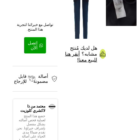
تواصل مع خبرائنا لتجربة
هذا المنتج.
إتصل
هل لديك مُنتج
الآن
مشابه؟
أنقر هنا
للبيع معنا!
أصالة
قابل
مضمونة
للإرجاع
معتمد من ذا
لاكشري كلوزيت
خضع هذا المنتج
لعملية فحص أصالته
بشكل مفصل
بإشراف خبراؤنا. نحن
نقدم ضمانًا مدى
الحياة على أصالة