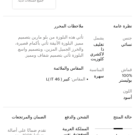
جميع المنتجات لدينا.
نظرة عامة
ملاحظات المحرر
تأتي هذه البلوزة من بلو مارين بتصميم
جنس
يشمل
مميز. البلوزة الأنيقة تأتي بأكمام قصيرة،
نسائي
تغليف
ذا
والخرز الجميل المزين، وبتصميم واسع.
لاكشري
البلوزة تأتي بتصميم شفاف ومميز.
كلوزيت
المقاس والملائمة
قماش
المناسبة
100%
سهرة
المقاس
:
كبير L( IT 46 )
بوليستر
اللون
أسود
حالة المنتج
الشحن والدفع
الضمان والمرتجعات
المملكة العربية
نقدم ضمانًا على أصالة
السعودية
تغيير