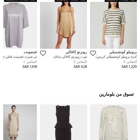
برونيلو كوتشينيلي
روبرتو كافالي
فيتمونت
كنزة برونيلو كوتشينيللي كريمي/
توب روبيرتو كافالي ساتان
تي شيرت فيتمينت قطن جير
أسود بخطوط ترتر مفتوحة عند
مزخرف بشعار بني مقاس صغير
ببباعة جرافيك لون لافندر لل
المقاس:
S
المقاس:
S
المقاس:
L
العنق مقاس صغير
مقاس كبير - لارج
1,108 SAR
628 SAR
1,229 SAR
تسوق من بلومارين