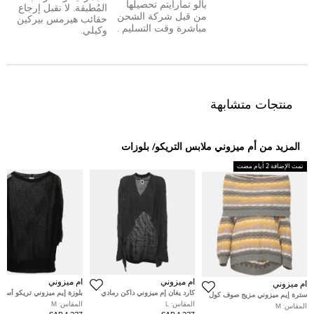
بال
و
تمارا
يتم تحصيلها
المُطبقة. لا نقبل إرجاع
من قبل شركة الشحن
حقائب هيرمس بيركين
مباشرة وقت التسليم .
وكيلي.
منتجات متشابهة
المزيد من أم ميزوني ملابس التريكو/ بلوزات
تمت الإضافة 2 أيام مضت
أم ميزوني
أم ميزوني
أم ميزوني
كارد يغان إم ميزوني داكن رمادي
بلوزة إيم ميزوني تريكو أسود
سترة إيم ميزوني مزيج صوف كول
مفتوح مقدمة ذو نسيج مقاس كبير -
مقاس متوسط (ميديام)
متعّدد الألوان مقاس متوسط
المقاس:
L
المقاس:
M
المقاس:
M
لارج
(ميديوم)