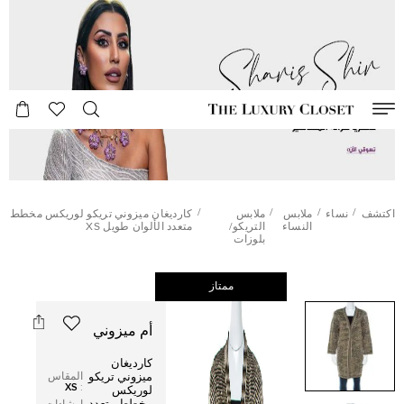
/
/
/
/
اكتشف
نساء
ملابس
ملابس
كارديغان ميزوني تريكو لوريكس مخطط
النساء
التريكو/
متعدد الألوان طويل XS
بلوزات
ممتاز
أم ميزوني
كارديغان
المقاس
ميزوني تريكو
XS
:
لوريكس