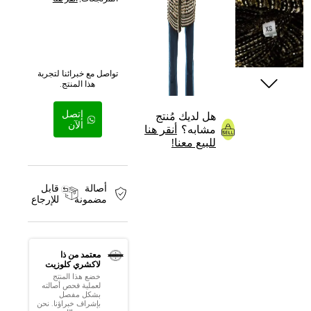
تواصل مع خبرائنا لتجربة
هذا المنتج.
إتصل
هل لديك مُنتج
الآن
مشابه؟
أنقر هنا
للبيع معنا!
أصالة
قابل
مضمونة
للإرجاع
معتمد من ذا
لاكشري كلوزيت
خضع هذا المنتج
لعملية فحص أصالته
بشكل مفصل
بإشراف خبراؤنا. نحن