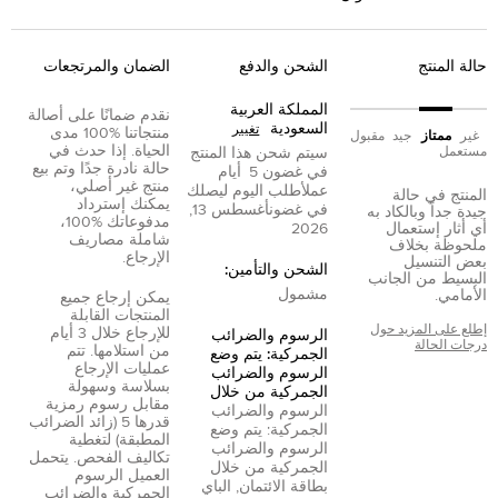
حالة المنتج
الشحن والدفع
الضمان والمرتجعات
المملكة العربية
نقدم ضمانًا على أصالة
السعودية
تغيير
منتجاتنا %100 مدى
غير
ممتاز
جيد
مقبول
الحياة. إذا حدث في
مستعمل
سيتم شحن هذا المنتج
حالة نادرة جدًا وتم بيع
في غضون
5
أيام
منتج غير أصلي،
عمل
أطلب اليوم ليصلك
المنتج في حالة
يمكنك إسترداد
في غضون
أغسطس 13,
جيدة جداً وبالكاد به
مدفوعاتك %100،
أي أثار إستعمال
2026
شاملة مصاريف
ملحوظة بخلاف
الإرجاع.
بعض التنسيل
الشحن والتأمين:
البسيط من الجانب
مشمول
الأمامي.
يمكن إرجاع جميع
المنتجات القابلة
إطلع على المزيد حول
للإرجاع خلال 3 أيام
الرسوم والضرائب
درجات الحالة
من استلامها. تتم
الجمركية: يتم وضع
عمليات الإرجاع
الرسوم والضرائب
بسلاسة وسهولة
الجمركية من خلال
مقابل رسوم رمزية
الرسوم والضرائب
قدرها 5 (زائد الضرائب
الجمركية: يتم وضع
المطبقة) لتغطية
الرسوم والضرائب
تكاليف الفحص. يتحمل
الجمركية من خلال
العميل الرسوم
بطاقة الائتمان
,
الباي
الجمركية والضرائب