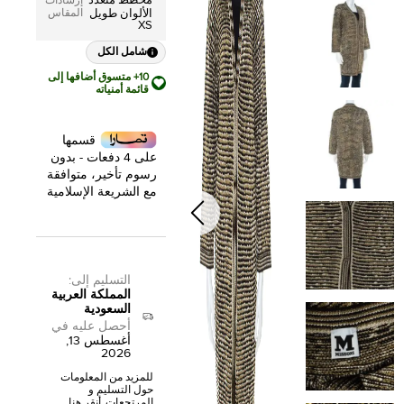
مخطط متعدد
إرشادات
المقاس
الألوان طويل
XS
شامل الكل
10+ متسوق أضافها إلى
قائمة أمنياته
قسمها
على 4 دفعات - بدون
رسوم تأخير، متوافقة
مع الشريعة الإسلامية
التسليم إلى
:
المملكة العربية
السعودية
أحصل عليه في
أغسطس 13,
2026
للمزيد من المعلومات
حول التسليم و
المرتجعات,
أنقر هنا