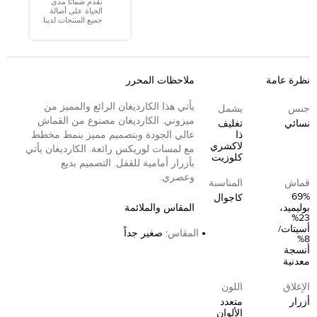
نقدم ضمانًا مدى
الحياة على أصالة
جميع المنتجات لدينا.
نظرة عامة
ملاحظات المحرر
يأتي هذا الكارديغان الرائع والمميز من
جنس
يشمل
ميزوني. الكارديغان مصنوع من القماش
نسائي
تغليف
ذا
عالي الجودة وبتصميم مميز بنمط مخطط
لاكشري
مع لمسات لوريكس رائعة. الكارديغان يأتي
كلوزيت
بأزرار أمامية للقفل. التصميم بديع
وعصري.
قماش
المناسبة
69%
كاجوال
بوليميد،
المقاس والملائمة
23%
أسيتات/
المقاس
:
صغير جداً
8%
أنسجة
معدنية
الإغلاق
اللون
أزرار
متعدد
الألوان