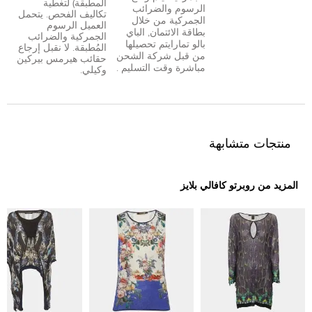
المطبقة) لتغطية
الرسوم والضرائب
تكاليف الفحص. يتحمل
الجمركية من خلال
العميل الرسوم
بطاقة الائتمان
,
الباي
الجمركية والضرائب
بال
و
تمارا
يتم تحصيلها
المُطبقة. لا نقبل إرجاع
من قبل شركة الشحن
حقائب هيرمس بيركين
مباشرة وقت التسليم .
وكيلي.
منتجات متشابهة
المزيد من روبرتو كافالي بلايز