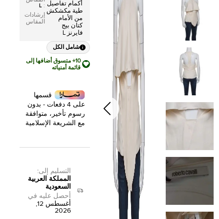
المقاس
أكمام تفاصيل
L
:
طية مكشكش
إرشادات
من الأمام
المقاس
كتان بيج
فايرنز L
شامل الكل
10+ متسوق أضافها إلى
قائمة أمنياته
قسمها
على 4 دفعات - بدون
رسوم تأخير، متوافقة
مع الشريعة الإسلامية
التسليم إلى
:
المملكة العربية
السعودية
أحصل عليه في
أغسطس 12,
2026