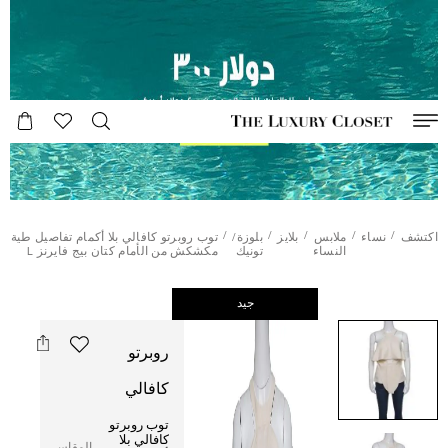
/
/
/
/
/
اكتشف
نساء
ملابس
بلايز
بلوزة/
توب روبرتو كافالي بلا أكمام تفاصيل طية
النساء
تونيك
مكشكش من الأمام كتان بيج فايرنز L
جيد
روبرتو
كافالي
توب روبرتو
كافالي بلا