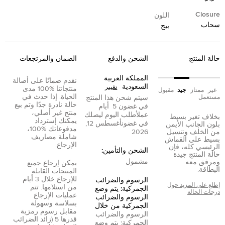
Closure
اللون
سحاب
بيج
حالة المنتج
الشحن والدفع
الضمان والمرتجعات
المملكة العربية
نقدم ضمانًا على أصالة
السعودية
تغيير
منتجاتنا %100 مدى
غير
ممتاز
جيد
مقبول
الحياة. إذا حدث في
مستعمل
سيتم شحن هذا المنتج
حالة نادرة جدًا وتم بيع
في غضون
5
أيام
منتج غير أصلي،
عمل
أطلب اليوم ليصلك
بخلاف تغير بسيط
يمكنك إسترداد
في غضون
أغسطس 12,
بلون الجانب الأيمن
مدفوعاتك %100،
من الخلف وتنسيل
2026
شاملة مصاريف
بسيط على القماش
الإرجاع.
الرئيسي كله، فإن
الشحن والتأمين:
حالة المنتج جيدة
مشمول
ومرفق معه
يمكن إرجاع جميع
البطاقة.
المنتجات القابلة
للإرجاع خلال 3 أيام
الرسوم والضرائب
إطلع على المزيد حول
من استلامها. تتم
الجمركية: يتم وضع
درجات الحالة
عمليات الإرجاع
الرسوم والضرائب
بسلاسة وسهولة
الجمركية من خلال
مقابل رسوم رمزية
الرسوم والضرائب
قدرها 5 (زائد الضرائب
الجمركية: يتم وضع