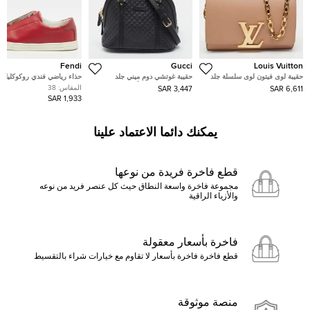
Fendi
Gucci
Louis Vuitton
حقيبة لوى فيتون لوى سلسلة جلد
حقيبة غوتشي دوم ميني جلد
حذاء رياضي فندي روكوكليك ب
لامعة بيج MM
مايكروغوتشيشيما أزرق فاتح
العنابي من الجلد مقاس 38
المقاس:
38
3,447 SAR
6,611 SAR
1,933 SAR
يمكنك دائما الاعتماد علينا
قطع فاخرة فريدة من نوعها
مجموعة فاخرة واسعة النطاق حيث كل عنصر فريد من نوعه
والأزياء الراقية
فاخرة بأسعار معقولة
قطع فاخرة فاخرة بأسعار لا تقاوم مع خيارات شراء بالتقسيط
منصة موثوقة