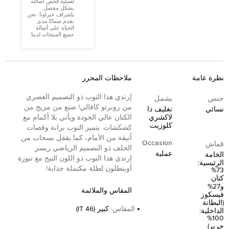
لعملية فحص أصالته
بشكل مفصل
بإشراف خبراؤنا. نحن
نقدم ضمانًا مدى
الحياة على أصالة
جميع المنتجات لدينا.
نظرة عامة
ملاحظات المحرر
إرتدي هذا التوب ذو التصميم العصري
جنس
يشمل
من روبرتو كافالي! صنع من مزيج من
نسائي
تغليف ذا
لاكشري
الكتان عالي الجودة ويأتي بلا أكمام مع
كلوزيت
كشكشات. يتميز التوب برابة وقصات
أنيقة من الأمام، كما يقفل بسحاب من
Occasion
قماش
الخلف ذو التصميم الرياضي ريسر.
عملية
الخامة
إرتدي هذا التوب ذو اللون البيج مع تنورة
الرئيسية:
أوبنطلون لطلة مكتملة جذابة!
73%
كتان
و27%
المقاس والملائمة
فيسكوز
(البطانة
المقاس
:
كبير (IT 46)
الداخلية:
100%
حرير)