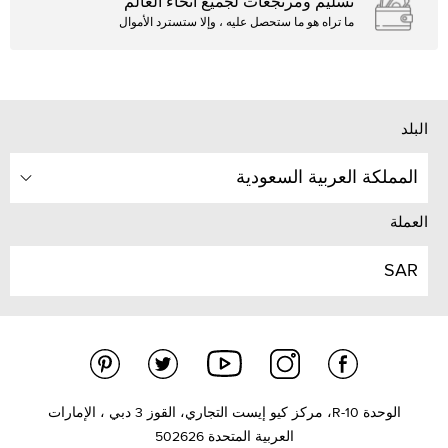
تسليم ومرتجعات لجميع أنحاء العالم
ما تراه هو ما ستحصل عليه ، وإلا ستسترد الأموال
البلد
المملكة العربية السعودية
العملة
SAR
الوحدة R-10، مركز كيو إيست التجاري، القوز 3 دبي ، الإمارات
العربية المتحدة 502626