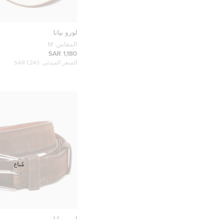
لورو بيانا
المقاس:
M
1,180 SAR
السعر المبدئي:
1,243 SAR
مُباع
لورو بيانا