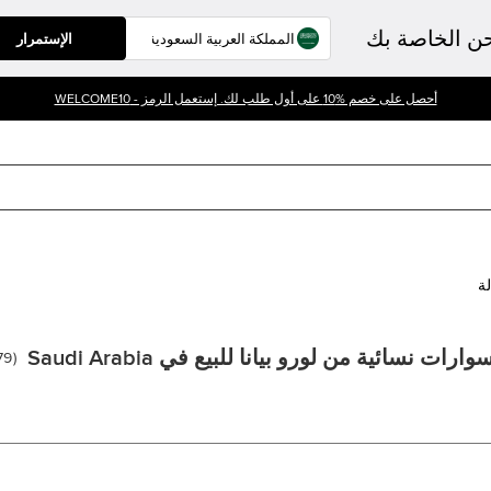
حن الخاصة بك
الإستمرار
أحصل على خصم %10 على أول طلب لك. إستعمل الرمز - WELCOME10
لة
رات نسائية من لورو بيانا للبيع في Saudi Arabia
79
(