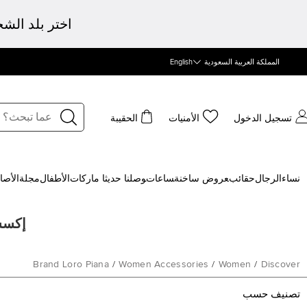
اختر بلد الش
المملكة العربية السعودية
English
تسجيل الدخول
الأمنيات
الحقيبة
نساء
الرجال
حقائب
‍عروض ساخنة
‍ساعات
‍وصلنا حديثا
‍ ماركات
الأطفال
مجلة
الأصا
إكسسوا
Brand Loro Piana
/
Women Accessories
/
Women
/
Discover
تصنيف حسب