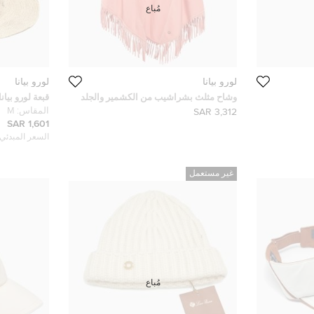
مُباع
لورو بيانا
لورو بيانا
وشاح مثلث بشراشيب من الكشمير والجلد
قبعة لورو بيا
وردي لورو بيانا
ميديم
المقاس:
M
3,312 SAR
1,601 SAR
السعر المبدئي:
غير مستعمل
مُباع