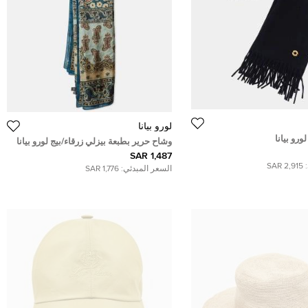
لورو بيانا
رو بيانا
وشاح حرير بطبعة بيزلي زرقاء/بيج لورو بيانا
1,487 SAR
2,915 SAR
السعر المبدئي:
1,776 SAR