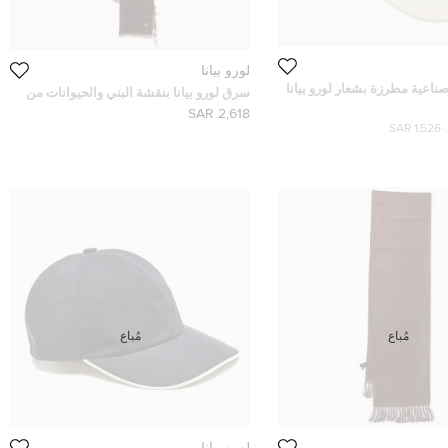
لورو بيانا
ناعية مطرزة بشعار لورو بيانا
سرق لورو بيانا بنقشة البني والحيوانات من
الكشمير والجاكار
2,618 SAR
1,526 SAR
مُباع
مُباع
لورو بيانا