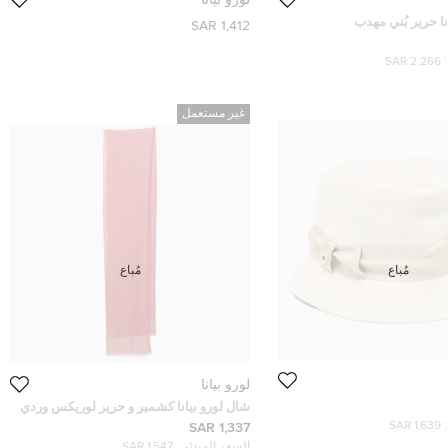
نا حرير بُني مهدب
1,412 SAR
2,266 SAR
غير مستعمل
مُباع
مُباع
لورو بيانا
شال لورو بيانا كشمير و حرير لوريكس وردي
1,639 SAR
1,337 SAR
السعر المبدئي:
1,547 SAR