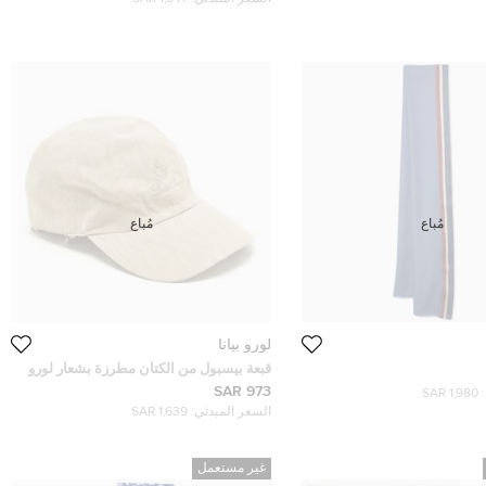
مُباع
مُباع
لورو بيانا
قبعة بيسبول من الكتان مطرزة بشعار لورو
بيانا بيج وسط
973 SAR
1,980 SAR
السعر المبدئي:
1,639 SAR
غير مستعمل