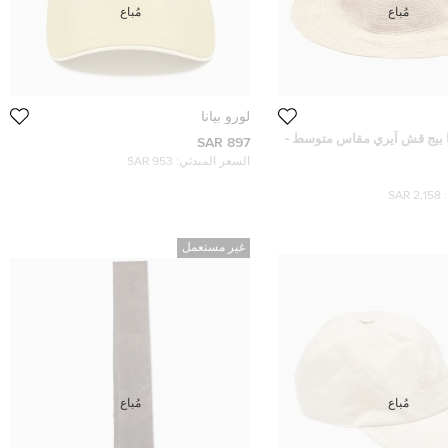
مُباع
مُباع
لورو بيانا
نا بيج قش آيري مقاس متوسط -
897 SAR
السعر المبدئي:
953 SAR
2,158 SAR
غير مستعمل
مُباع
مُباع