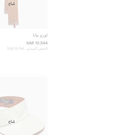
مُباع
لورو بيانا
10,544 SAR
السعر المبدئي:
19,744 SAR
مُباع