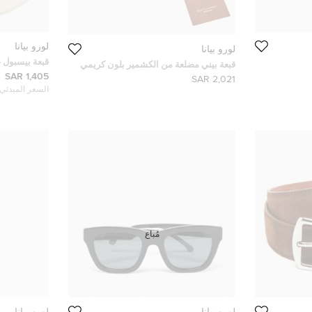
لورو بيانا
لورو بيانا
قبعة بيسبول ص
قبعة بيني مضلعة من الكشمير بلون كريمي
وردية صغيرة
1,405 SAR
لورو بيانا
2,021 SAR
السعر المبدئي:
مُباع
لورو بيانا
لورو بيانا