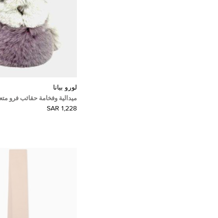
لورو بيانا
ميدالية وفخامة حقائب فرو متعد
من لورو بيانا
1,228 SAR