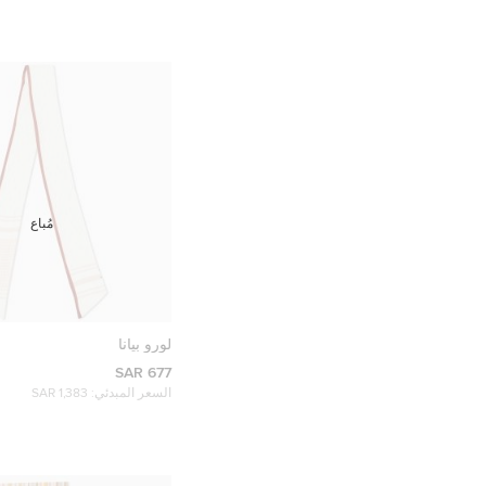
مُباع
لورو بيانا
677 SAR
السعر المبدئي:
1,383 SAR