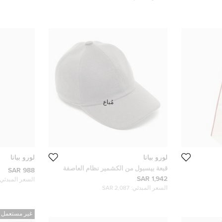
مُباع
لورو بيانا
لورو بيانا
قبعة بيسبول من الكشمير نظام العاصفة
988 SAR
لورو بيانا رمادي صغير
1,942 SAR
السعر المبدئي:
السعر المبدئي:
2,087 SAR
غير مستعمل