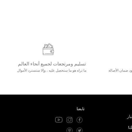
تسليم ومرتجعات لجميع أنحاء العالم
مع 25000+ خلق وجود ضمان الأصالة
ما تراه هو ما ستحصل عليه ، وإلا ستسترد الأموال
تابعنا
ار
ك!