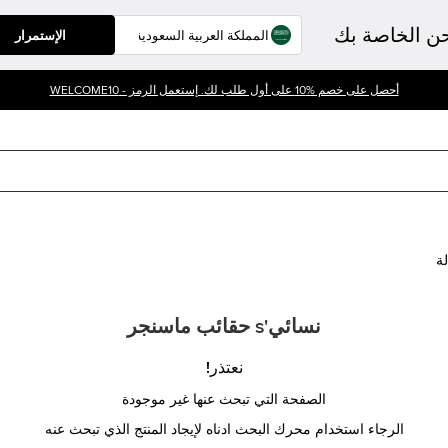
حن الخاصة بك
الإستمرار
أحصل على خصم %10 على أول طلب لك. إستعمل الرمز - WELCOME10
لة
نسائي's حقائب ماسنجر
نعتذر!
الصفحة التي تبحث عنها غير موجودة
الرجاء استخدام محرك البحث ادناه لإيجاد المنتج الذي تبحث عنه