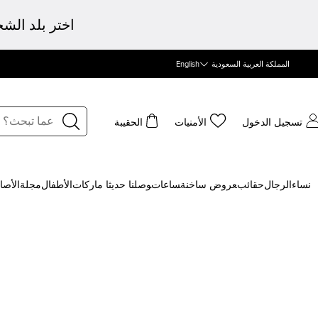
اختر بلد الش
المملكة العربية السعودية
English
تسجيل الدخول
الأمنيات
الحقيبة
نساء
الرجال
حقائب
‍عروض ساخنة
‍ساعات
‍وصلنا حديثا
‍ ماركات
الأطفال
مجلة
الأصا