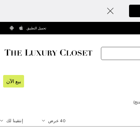
تحميل التطبيق
بيع الآن
تج
)
40
عرض
إنتقينا لك