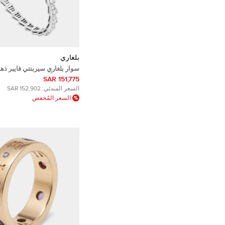
بلغاري
سوار بلغاري سيربنتي فايبر ذه
18 مرصع بألماس فايف
151,775 SAR
السعر المبدئي:
152,902 SAR
السعر المُخفض