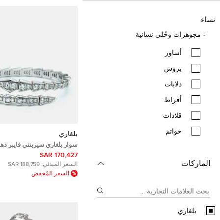
نساء
مجوهرات وحُلي نسائية
أساور
بروش
دلايات
أقراط
قلادات
خواتم
بلغاري
سوار بلغاري سيربنتي فايبر ذه
18 وألماس مقاس صغير - سمول
170,427 SAR
الماركات
السعر المبدئي:
188,759 SAR
السعر المُخفض
بلغاري