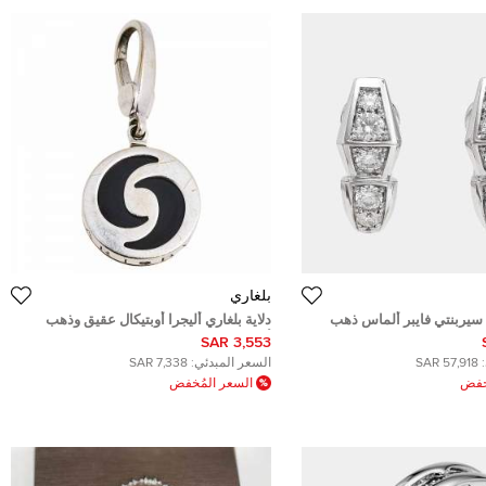
بلغاري
 سيربنتي فايبر ألماس ذهب
دلاية بلغاري أليجرا أوبتيكال عقيق وذهب
أبيض عيار 18
3,553 SAR
57,918 SAR
السعر المبدئي:
7,338 SAR
ُخفض
السعر المُخفض