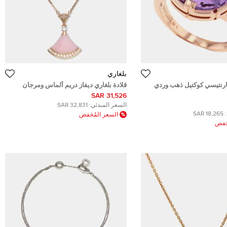
بلغاري
بارنتيسي كوكتيل ذهب وردي
قلادة بلغاري ديفاز دريم ألماس ومرجان
وردي وذهب وردي عيار 18
31,526 SAR
السعر المبدئي:
32,831 SAR
18,265 SAR
السعر المُخفض
ُخفض