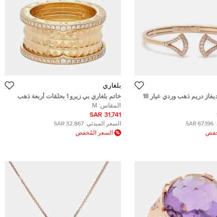
بلغاري
سوار بلغاري ديفاز دريم ذهب وردي عيار 18
خاتم بلغاري بي زيرو 1 بحلقات أربعة ذهب
أصفر عيار 18 وقيراط ألماس مقاس أوروبي
المقاس:
M
59
31,741 SAR
67,196 SAR
السعر المبدئي:
32,867 SAR
ُخفض
السعر المُخفض