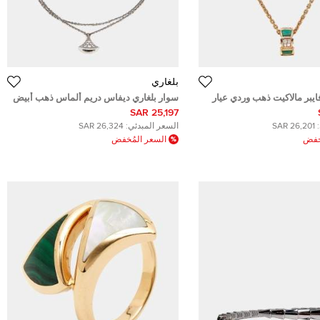
بلغاري
فايبر مالاكيت ذهب وردي عيار
سوار بلغاري ديفاس دريم ألماس ذهب أبيض
عيار 18 مقاس متوسط/ كبير
25,197 SAR
26,201 SAR
السعر المبدئي:
26,324 SAR
ُخفض
السعر المُخفض