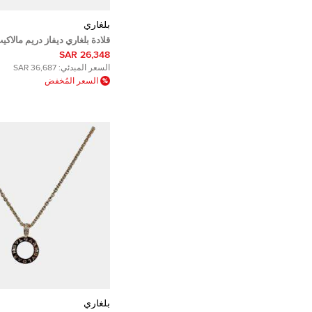
بلغاري
قلادة بلغاري ديفاز دريم مالا
وردي عيار 18
26,348 SAR
السعر المبدئي:
36,687 SAR
السعر المُخفض
بلغاري