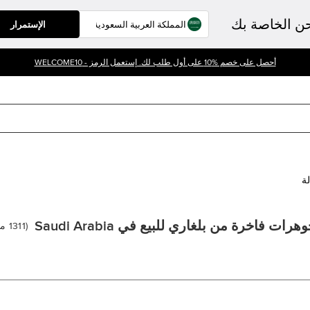
حن الخاصة بك
الإستمرار
أحصل على خصم %10 على أول طلب لك. إستعمل الرمز - WELCOME10
لة
رات فاخرة من بلغاري للبيع في Saudi Arabia
(
1311
من