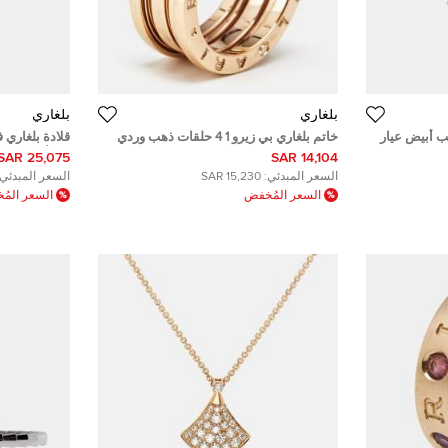
بلغاري
بلغاري
ب أبيض عيار
خاتم بلغاري بي زيرو 1 4 حلقات ذهب وردي
قلادة بلغاري 
عيار 18 مقاس 58
18 وألماس
25,075 SAR
14,104 SAR
السعر المبدئي:
15,230 SAR
السعر المبدئي:
السعر المُخفض
السعر الم