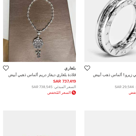
بلغاري
خاتم بلغاري بي زيرو 1 ألماس ذهب أبيض
قلادة بلغاري ديفاز دريم ألماس ذهبي أبيض
زهور عيار 18
737,419 SAR
29,544 SAR
السعر المبدئي:
738,545 SAR
ُخفض
السعر المُخفض