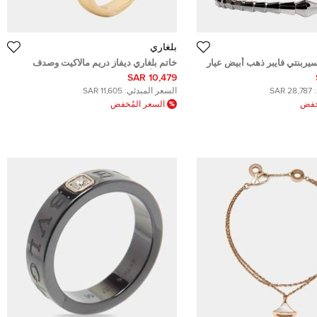
بلغاري
يربنتي فايبر ذهب أبيض عيار
خاتم بلغاري ديفاز دريم مالاكيت وصدف
وذهب أصفر عيار 18 مقاس 50
10,479 SAR
28,787 SAR
السعر المبدئي:
11,605 SAR
ُخفض
السعر المُخفض