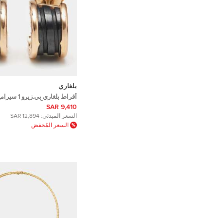
بلغاري
أقراط بلغاري 
عيار 18 قيراطاً
9,410 SAR
السعر المبدئي:
12,894 SAR
السعر المُخفض