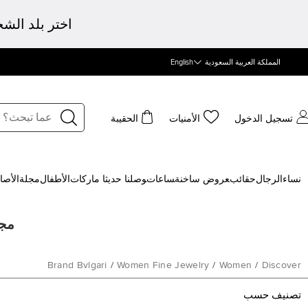
اختر بلد الش
المملكة العربية السعودية
English
تسجيل الدخول
الأمنيات
الحقيبة
نساء
الرجال
حقائب
‍عروض ساخنة
‍ساعات
‍وصلنا حديثا
‍ ماركات
الأطفال
مجلة
الأصا
مجوه
Brand Bvlgari
/
Women Fine Jewelry
/
Women
/
Discover
تصنيف حسب