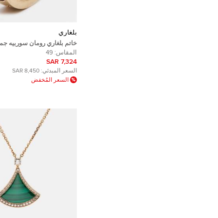
بلغاري
خاتم بلغاري رومان سوربيه ج
ماسي ذهب وردي عيار 18 مقاس 49
المقاس:
49
7,324 SAR
السعر المبدئي:
8,450 SAR
السعر المُخفض