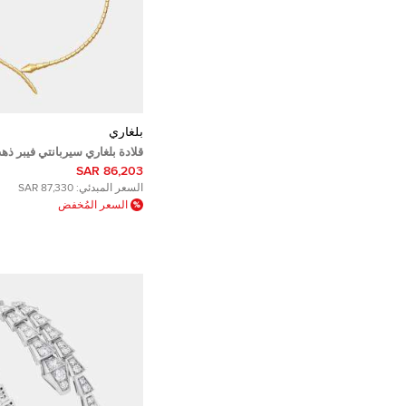
بلغاري
قلادة بلغاري سيربانتي فيبر ذ
18
86,203 SAR
السعر المبدئي:
87,330 SAR
السعر المُخفض