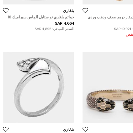
بلغاري
ديفاز دريم صدف وذهب وردي
خواتم بلغاري نو ستايل ألماس سيراميك 18
قيراط ذهب أبيض مقاس أوروبي 56
4,664 SAR
10,921 SAR
السعر المبدئي:
4,895 SAR
ُخفض
بلغاري