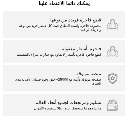
يمكنك دائما الاعتماد علينا
قطع فاخرة فريدة من نوعها
مجموعة فاخرة واسعة النطاق حيث كل عنصر فريد من نوعه
والأزياء الراقية
فاخرة بأسعار معقولة
قطع فاخرة فاخرة بأسعار لا تقاوم مع خيارات شراء بالتقسيط
منصة موثوقة
صفيحة موثوقة وآمنة مع 25000+ خلق وجود ضمان الأصالة مدى
الحياة.
تسليم ومرتجعات لجميع أنحاء العالم
ما تراه هو ما ستحصل عليه ، وإلا ستسترد الأموال