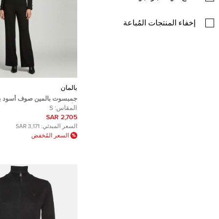
إخفاء المنتجات المُباعة
بالمان
جمبسوت بالمين صوف أسود ب
الأزرار بقصة واسعة مقاس صغي
المقاس:
S
2,705 SAR
السعر المبدئي:
3,171 SAR
السعر المُخفض