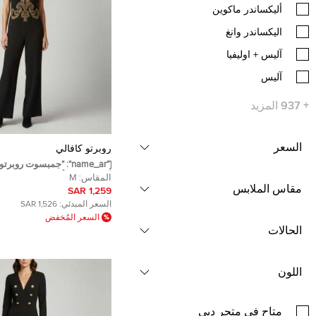
أليكساندر ماكوين
اليكساندر وانغ
آليس + اوليفيا
آليس
+
937
المزيد
السعر
روبرتو كافالي
{"name_ar": "جمبسوت روب
أسود مزين بأشرطة مقاس مت
المقاس:
M
مقاس الملابس
1,259 SAR
السعر المبدئي:
1,526 SAR
السعر المُخفض
الحالات
اللون
متاح في متجر دبي