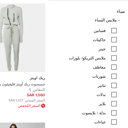
نساء
ملابس النساء
فساتين
جاكيتات
جينز
ملابس التريكو/ بلوزات
معاطف
شورتات
ريك اوينز
جمبسوت ريك أوينز فليغيثون ب
تنانير
بسحاب غاري مقاس صغير
المقاس:
S
بدلات
1,060 SAR
السعر المبدئي:
1,327 SAR
بلايز
السعر المُخفض
بذلة / بلايسوت
عباءات