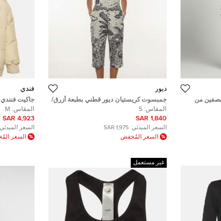
ديور
فندي
صفين من
جمبسوت كريستيان ديور قطني بطبعة أزرق/
جاكيت فنندي م
ر
أبيض بدون أكمام مقاس صغير
مع حافة فرو
المقاس:
S
المقاس:
M
4,923 SAR
1,840 SAR
السعر المبدئي:
1,975 SAR
السعر المبدئي:
السعر المُخفض
السعر الم
غير مستعمل