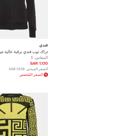
فندي
تراك توب فندي برقبة عالية ج
مقاس صغير (سمول)
المقاس:
S
1,130 SAR
السعر المبدئي:
1,638 SAR
السعر المُخفض