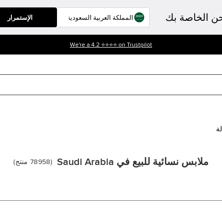
حن الخاصة بك
الإستمرار
أحصل على خصم %10 على أول طلب لك. إستعمل الرمز - WELCOME10
لة
ملابس نسائية للبيع في Saudi Arabia
(
78958
منتج
)