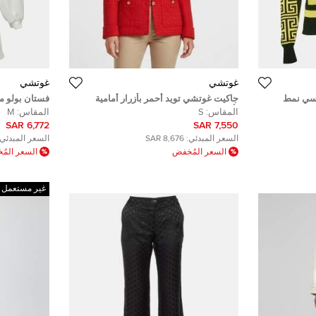
غوتشي
غوتشي
سي نمط
جاكيت غوتشي تويد أحمر بأزرار أمامية
فستان بولو م
 مقاس صغير
بأكمام طويلة مقاس صغير ( سمول )
بشبكة جي متش
المقاس:
S
المقاس:
M
6,772 SAR
7,550 SAR
السعر المبدئي:
8,676 SAR
السعر المبدئي:
السعر المُخفض
السعر الم
غير مستعمل