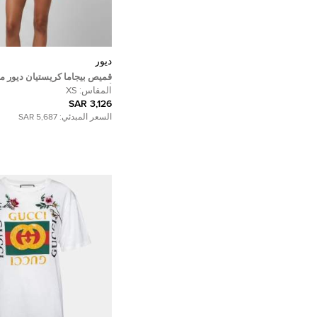
ديور
قميص بيجاما كريستيان ديور ما
أبيض معدني جاكار مقاس صغير 
المقاس:
XS
3,126 SAR
السعر المبدئي:
5,687 SAR