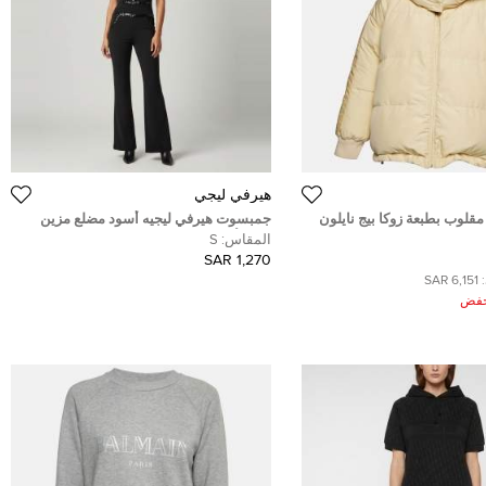
هيرفي ليجي
قلوب بطبعة زوكا بيج نايلون
جمبسوت هيرفي ليجيه أسود مضلع مزين
 مرفقة بقلنسوة مقاس متوسط
بدون أكمام مقاس صغير
المقاس:
S
1,270 SAR
6,151 SAR
ُخفض