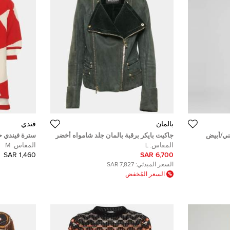
بالمان
فندي
ني/أبيض
جاكيت بايكر برقبة بالمان جلد شامواه أخضر
سترة فيندي ح
شيرلينغ مقاس كبير (لارج)
مقاس متوسط 
المقاس:
L
المقاس:
M
1,460 SAR
6,700 SAR
السعر المبدئي:
7,827 SAR
السعر المُخفض