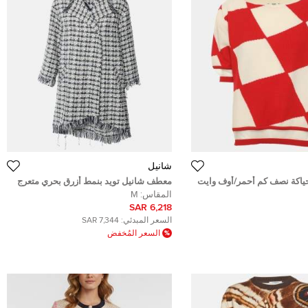
شانيل
ياكة نصف كم أحمر/أوف وايت
معطف شانيل تويد بنمط أزرق بحري متعرج
(ميديوم)
بشراشيب كبير ( ميديوم )
المقاس:
M
6,218 SAR
السعر المبدئي:
7,344 SAR
السعر المُخفض