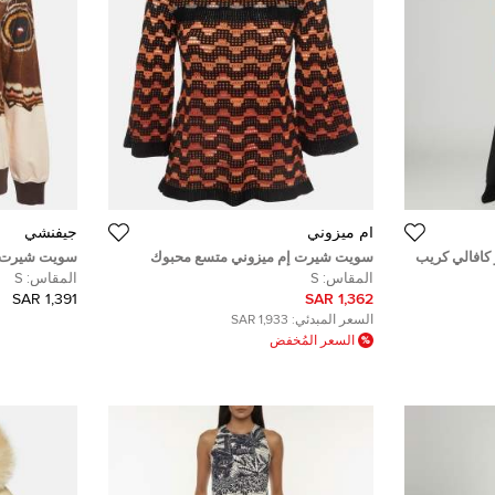
أم ميزوني
جيفنشي
رتو كافالي كريب
سويت شيرت إم ميزوني متسع محبوك
سويت شيرت 
وسط"}
عيّنات برتقالي مقاس صغير (سمول)
فراشات متعدد
المقاس:
S
المقاس:
S
سمول
1,391 SAR
1,362 SAR
السعر المبدئي:
1,933 SAR
السعر المُخفض