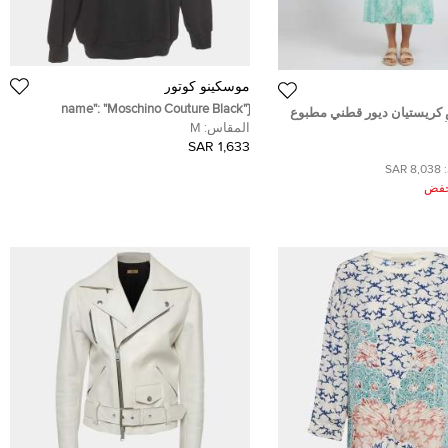
موسكينو كوتور
{"name": "Moschino Couture Black
كريستيان ديور قطني مطبوع
Transformer Teddy Cotton Hoodie M",
المقاس:
M
 أخضر متوسط الطول مقاس
"name_ar": "موسكينو كوتور سويت شيرت
1,633 SAR
قطن أسود مع رسمة الدمية المتحولة مقاس
8,038 SAR
وسط"}
ُخفض