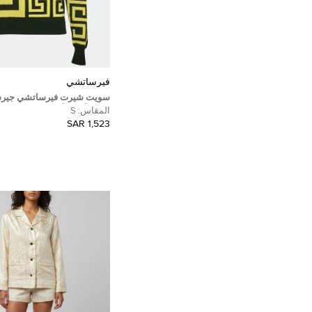
فيرساتشي
سويت شيرت فيرساتشي جير
جريكا أسود/أصفر ياقة دائرية
المقاس:
S
1,523 SAR