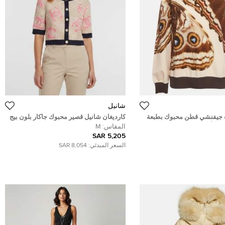
شانيل
جيفنشي قطن محبوك بطبعة
كارديغان شانيل قصير محبوك جاكار بلون بيج
ة الألوان مقاس صغير -
بشعار مموج مقاس متوسط
المقاس:
M
5,205 SAR
السعر المبدئي:
8,054 SAR