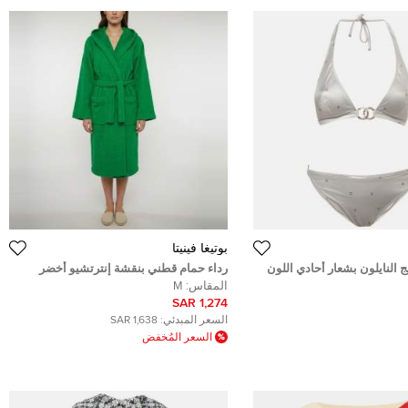
بوتيغا فينيتا
 النايلون بشعار أحادي اللون
رداء حمام قطني بنقشة إنترتشيو أخضر
 مقاس وسط (ميديوم)
بوتيغا فينيتا مقاس متوسط
المقاس:
M
\u06
1,274 SAR
السعر المبدئي:
1,638 SAR
السعر المُخفض