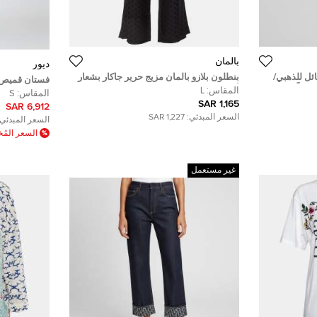
بالمان
ديور
ئل للذهبي/
بنطلون بلازو بالمان مزيج حرير جاكار بشعار
فستان قميص 
جداً
أسود كبير
المقاس:
L
توال دو جوي
المقاس:
S
1,165 SAR
كبير ( لارج )
6,912 SAR
السعر المبدئي:
1,227 SAR
السعر المبدئي:
السعر الم
غير مستعمل