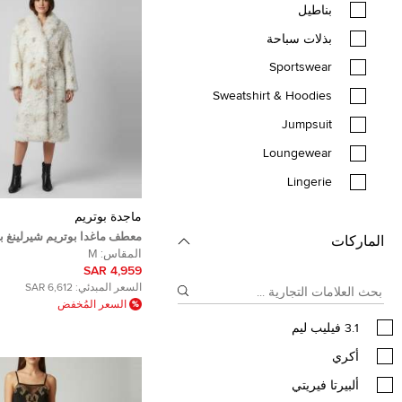
بناطيل
بذلات سباحة
Sportswear
Sweatshirt & Hoodies
Jumpsuit
Loungewear
Lingerie
ماجدة بوتريم
معطف ماغدا بوتريم شيرلينغ ب
الماركات
بحزام مقاس وسط
المقاس:
M
4,959 SAR
السعر المبدئي:
6,612 SAR
السعر المُخفض
3.1 فيليب ليم
أكري
ألبيرتا فيريتي