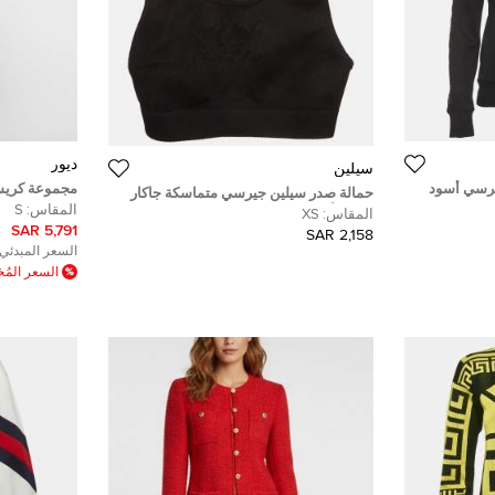
ديور
سيلين
يرسي أسود
مجموعة كريس
حمالة صدر سيلين جيرسي متماسكة جاكار
جيرسي و شورت
المقاس:
S
بشعار أسود تريومف مقاس صغير جدا
المقاس:
XS
مقاس صغير/
5,791 SAR
2,158 SAR
السعر المبدئي:
السعر الم