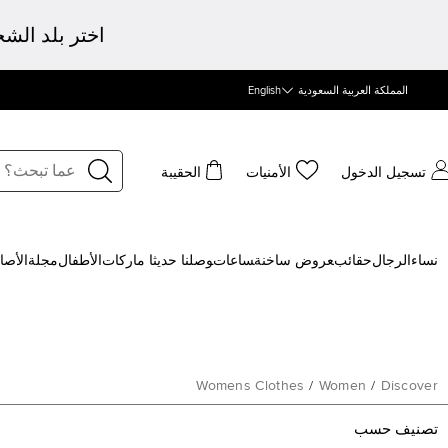
اختر بلد الش
المملكة العربية السعودية
English
تسجيل الدخول
الأمنيات
الحقيبة
نساء
الرجال
حقائب
‍عروض ساخنة
‍ساعات
‍وصلنا حديثا
‍ ماركات
الأطفال
مجلة
الأصا
Womens Clothes
/
Women
/
Discover
تصنيف حسب