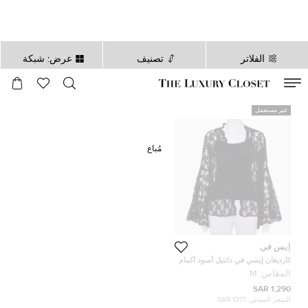
الفلاتر
تصنيف
عرض: شبكة
صالح لغاية
00
day
:
00
ساعة
:
undefined
دقائق
:
00
ثانية
غير مستعمل
مُباع
إيس في
كارديغان إيسي في دانتيل أسود أكمام
واسعة مفتوح مقاس متوسط - ميديوم
المقاس:
M
1,290 SAR
السعر المبدئي:
1,377 SAR