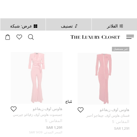
الفلاتر
تصنيف
عرض: شبكة
صالح لغاية
00
day
:
00
ساعة
:
undefined
دقائق
:
00
ثانية
غير مستعمل
مُباع
هاوس أوف زيفاغو
هاوس أوف زيفاغو
جمبسوت هاوس أوف زفياغو جيرسي
فستان هاوس أوف جيفاجو أحمر
وردي بساقين مفلورتين إدون مقاس
جيرسي مزين بفتحات ماكسي سي تن
المقاس:
S
المقاس:
S
صغير - سمول
مقاس صغير
1,291 SAR
1,291 SAR
السعر المبدئي:
1,439 SAR