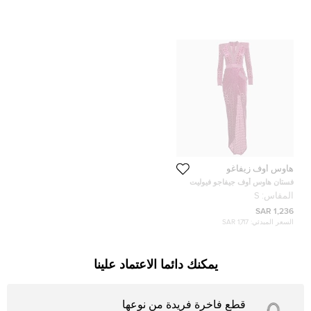
هاوس أوف زيفاغو
فستان هاوس أوف جيفاجو فيوليت
قطيفة مخمل مزين بفتحات للظل
المقاس:
S
مقاس صغير
1,236 SAR
السعر المبدئي:
1,717 SAR
يمكنك دائما الاعتماد علينا
قطع فاخرة فريدة من نوعها