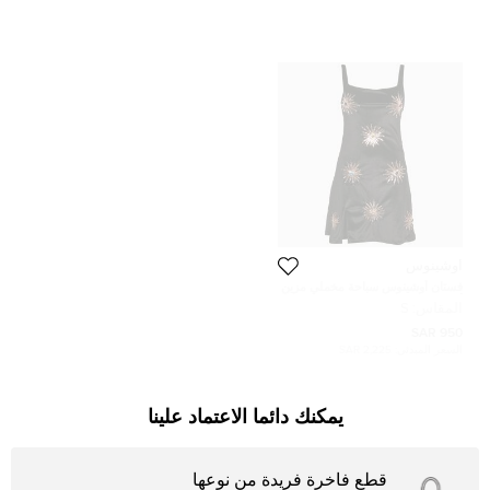
أوشينوس
فستان أوشينوس سباحة مخملي مزين
أسود ميني مقاس صغير (سمول)
المقاس:
S
950 SAR
السعر المبدئي:
2,225 SAR
يمكنك دائما الاعتماد علينا
قطع فاخرة فريدة من نوعها