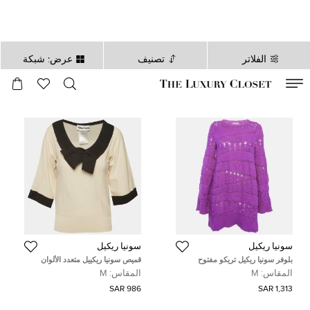
الفلاتر
تصنيف
عرض: شبكة
صالح لغاية
00
day
:
00
ساعة
:
undefined
دقائق
:
00
ثانية
سونيا ريكيل
سونيا ريكيل
بلوفر سونيا ريكيل تريكو مفتوح
قميص سونيا ريكييل متعدد الألوان
بنفسجي متوسط
جيرسي متوسطة
المقاس:
M
المقاس:
M
986 SAR
1,313 SAR