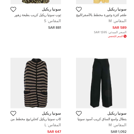
سونيا ريكيل
سونيا ريكيل
طقم كنزة وتنورة مخطط بالأصفر/البيج
توب سونيا ريكيل كريب بطبعة زهور
سونيا ريكل حجم متوسط
أسود مقاس صغير
المقاس:
M
المقاس:
S
881 SAR
589 SAR
السعر المبدئي:
1,595 SAR
السعر المُخفض
سونيا ريكيل
سونيا ريكيل
بنطال واسع الساق كريب أسود سونيا
كاب سونيا ريكيل كحلي/بيج مخطط من
ريكل متوسط
مزيج الصوف مقاس كبير (لارج)
المقاس:
M
المقاس:
L
647 SAR
1,092 SAR