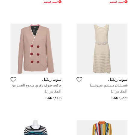
السعر المُخفض
السعر المُخفض
سونيا ريكيل
سونيا ريكيل
فســتــان مــيــدي ســونــيــا
جاكيت صوف زهري مزدوج الصدر من
ريــكــيــل بــوبــلــن أرــجــوانــي
سونيا ريكيل مقاس كبير
المقاس:
L
المقاس:
L
مــش بــطــبــقــات بــحــزام كــبــيــر
1,506 SAR
1,299 SAR