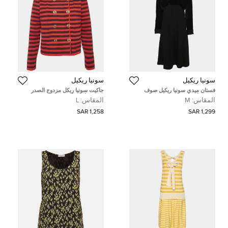
سونيا ريكيل
سونيا ريكيل
فستان ميدي سونيا ريكيل صوف
جاكيت سونيا ريكل مزدوج الصدر
ممزوج أسود/رمادي غامق بعقدة
مخطط أحمر/أزرق كبير
المقاس:
M
المقاس:
L
وسط حجمه متوسط
1,258 SAR
1,299 SAR