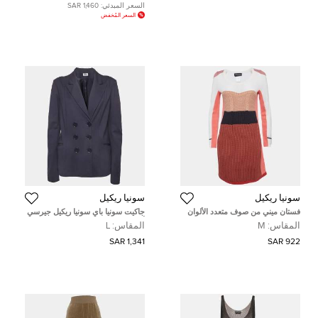
السعر المبدئي:
1,460 SAR
السعر المُخفض
سونيا ريكيل
سونيا ريكيل
فستان ميني من صوف متعدد الألوان
جاكيت سونيا باي سونيا ريكيل جيرسي
سونيـا ريكيـل متوسط الحجم
أزرق كحلي مزدوج الصدر كبير
المقاس:
M
المقاس:
L
1,341 SAR
922 SAR