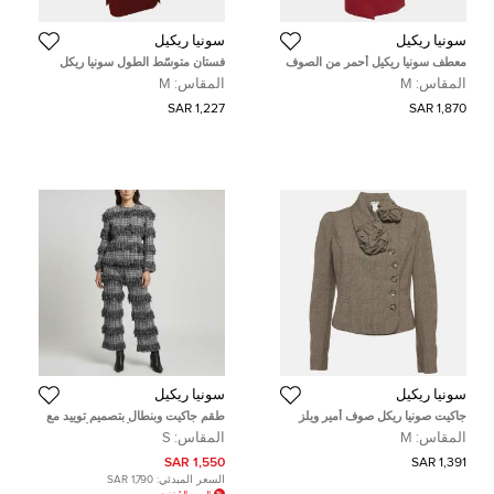
سونيا ريكيل
سونيا ريكيل
معطف سونيا ريكيل أحمر من الصوف
فستان متوسّط الطول سونيا ريكل
مزدوج الصدر طويل مقاس وسط
بنفسجي/خمري كريب ودنيم مع حزام
المقاس:
M
المقاس:
M
(ميديوم)
متوسط الحجم
1,227 SAR
1,870 SAR
سونيا ريكيل
سونيا ريكيل
جاكيت صونيا ريكل صوف أمير ويلز
طقم جاكيت وبنطال بتصميم توييد مع
رمادي بتطريز وردة وسط
شراشيب باللونين الأسود والأبيض
المقاس:
M
المقاس:
S
سونيا ريكيل حجم صغير
1,550 SAR
1,391 SAR
السعر المبدئي:
1,790 SAR