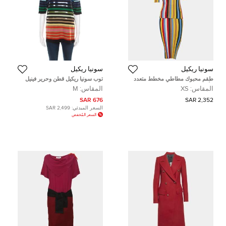
سونيا ريكيل
سونيا ريكيل
طقم محبوك مطاطي مخطط متعدد
توب سونيا ريكيل قطن وحرير فينيل
الألوان سونيا ريكل حجم صغير
متعدد الألوان M
المقاس:
XS
المقاس:
M
676 SAR
2,352 SAR
السعر المبدئي:
2,499 SAR
السعر المُخفض