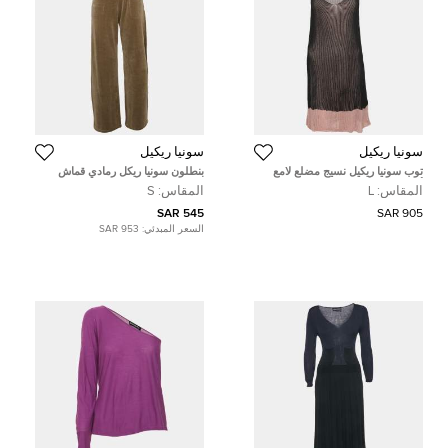
سونيا ريكيل
سونيا ريكيل
توب سونيا ريكيل نسيج مضلع لامع
بنطلون سونيا ريكل رمادي قماش
أسود/وردي كبير
مخمل واسع الساق صغير
المقاس:
L
المقاس:
S
545 SAR
905 SAR
السعر المبدئي:
953 SAR