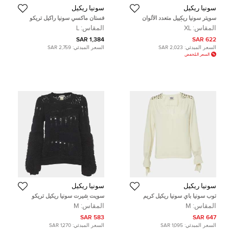
سونيا ريكيل
سونيا ريكيل
سويتر سونيا ريكييل متعدد الألوان
فستان ماكسي سونيا راكيل تريكو
مخطط صوف بأكمام طويلة إكسترا
لوركس مخرم بيج L
المقاس:
XL
المقاس:
L
لارج
1,384 SAR
622 SAR
السعر المبدئي:
2,023 SAR
السعر المبدئي:
2,759 SAR
السعر المُخفض
سونيا ريكيل
سونيا ريكيل
توب سونيا باي سونيا ريكيل كريم
سويت شيرت سونيا ريكيل تريكو
كريب مزين بياقة على شكل V ميديوم
مفتوح أسود متوسط
المقاس:
M
المقاس:
M
583 SAR
647 SAR
السعر المبدئي:
1,095 SAR
السعر المبدئي:
1,270 SAR