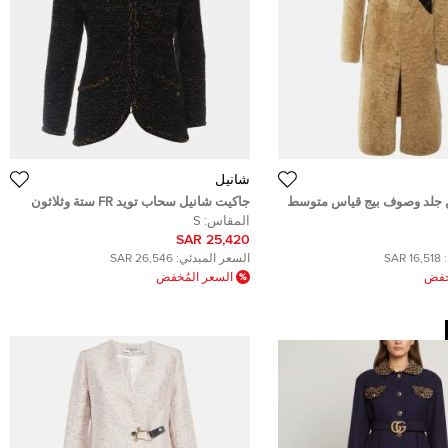
شانيل
جلد وصوف بيج قياس متوسط
جاكيت شانيل سحاب تويد FR ستة وثلاثون
المقاس:
S
25,420 SAR
16,518 SAR
السعر المبدئي:
26,546 SAR
ُخفض
السعر المُخفض