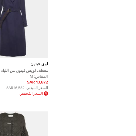
لوي فيتون
معطف لويس فيتون من اللباد ا
بشعار وحزام مقاس متوسط (مي
المقاس:
M
13,872 SAR
السعر المبدئي:
16,582 SAR
السعر المُخفض