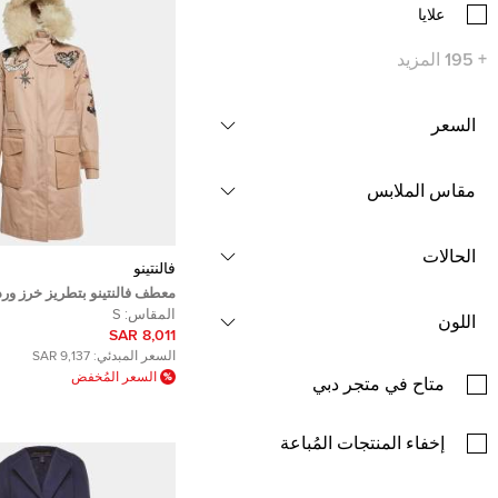
علايا
+
195
المزيد
السعر
مقاس الملابس
الحالات
فالنتينو
معطف فالنتينو بتطريز خرز ور
الفرو، مصنوع من القطن الجب
المقاس:
S
اللون
صغير (سمول)
8,011 SAR
السعر المبدئي:
9,137 SAR
السعر المُخفض
متاح في متجر دبي
إخفاء المنتجات المُباعة