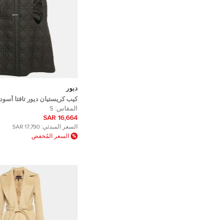
ديور
كيب كريستيان ديور تافتا أسود
ماكروكاناج واسع مقاس صغير 
المقاس:
S
16,664 SAR
السعر المبدئي:
17,790 SAR
السعر المُخفض