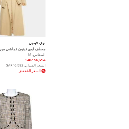
لوي فيتون
معطف لوي فيتون قماشي من 
البيج مع حزام طويل مقاس مت
المقاس:
M
14,654 SAR
السعر المبدئي:
16,582 SAR
السعر المُخفض