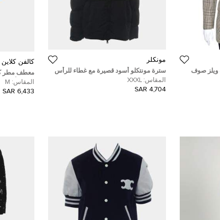
مونكلر
كالفن كلاين
ف ويلز صوف
سترة مونتكلو أسود قصيرة مع غطاء للرأس
معطف مطر كال
محشوة بريش مقاس كبير جدًا
المقاس:
XXXL
الحجم ألياف
المقاس:
M
4,704 SAR
(ميديوم)
6,433 SAR