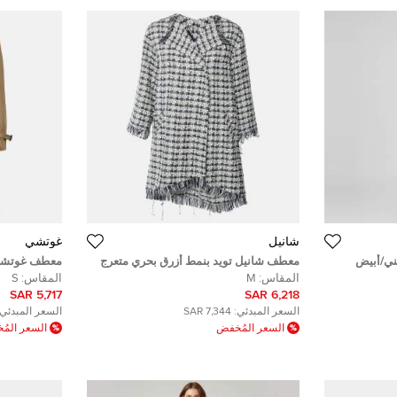
شانيل
غوتشي
ني/أبيض
معطف شانيل تويد بنمط أزرق بحري متعرج
معطف غوتشي 
بشراشيب كبير ( ميديوم )
بتفاصيل نمر 
المقاس:
M
المقاس:
S
(سمول)
5,717 SAR
6,218 SAR
السعر المبدئي:
7,344 SAR
السعر المبدئي:
السعر المُخفض
السعر الم