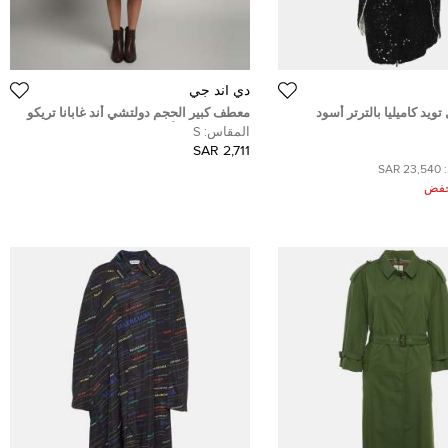
دي آند جي
يد كاميليا بالترتر أسود
معطف كبير الحجم دولتشي أند غابانا تريكو
(ميديوم)
صوف متعدد الألوان مقاس صغير
المقاس:
S
2,711 SAR
23,540 SAR
ُخفض