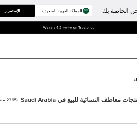
حن الخاصة بك
الإستمرار
We're a 4.2 ⭐⭐⭐⭐ on Trustpilot
لة
تجات معاطف النسائية للبيع في Saudi Arabia
(
2365
منت