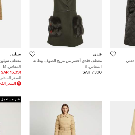
فندي
سيلين
 تقني
معطف فنْدي أخضر من مزيج الصوف ببطانة
معطف سيلين 
(سمول)
فراء الثعلب القابلة للفصل مقاس صغير -
(ميديوم)
المقاس:
S
المقاس:
M
سمول
15,391 SAR
7,390 SAR
السعر المبدئي:
السعر الم
غير مستعمل