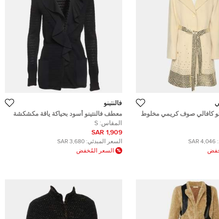
ي
فالنتينو
و كافالي صوف كريمي مخلوط
معطف فالنتينو أسود بحياكة ياقة مكشكشة
رباط حجم كبير (لارج)
قصير مقاس صغير (سمول)
المقاس:
S
1,909 SAR
4,046 SAR
السعر المبدئي:
3,680 SAR
ُخفض
السعر المُخفض