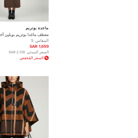
ماجدة بوتريم
معطف ماغدا بوتريم بوبلين أخ
طويلة مقاس صغير
المقاس:
S
1,659 SAR
السعر المبدئي:
2,138 SAR
السعر المُخفض