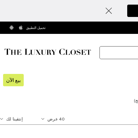
تحميل التطبيق
بيع الآن
ج
)
40
عرض
إنتقينا لك