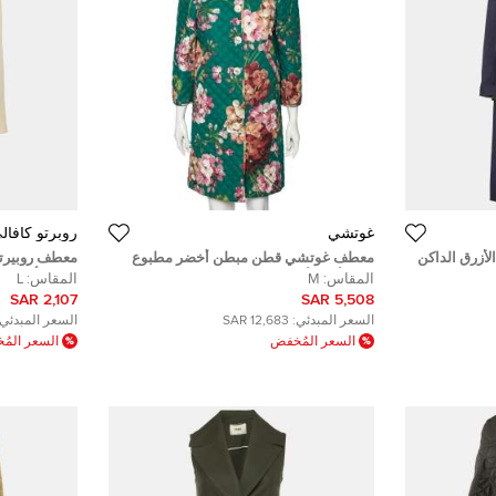
غوتشي
روبرتو كافال
لأزرق الداكن
معطف غوتشي قطن مبطن أخضر مطبوع
معطف روبيرت
ديم)
مورد أزرار أمامية مقاس وسط (ميديوم)
مزين بأزرار و
المقاس:
M
المقاس:
L
2,107 SAR
5,508 SAR
السعر المبدئي:
12,683 SAR
السعر المبدئي:
السعر المُخفض
السعر الم