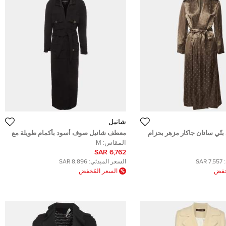
شانيل
نّي ساتان جاكار مزهر بحزام
معطف شانيل صوف أسود بأكمام طويلة مع
حزام متوسط الحجم
المقاس:
M
6,762 SAR
7,557 SAR
السعر المبدئي:
8,896 SAR
ُخفض
السعر المُخفض