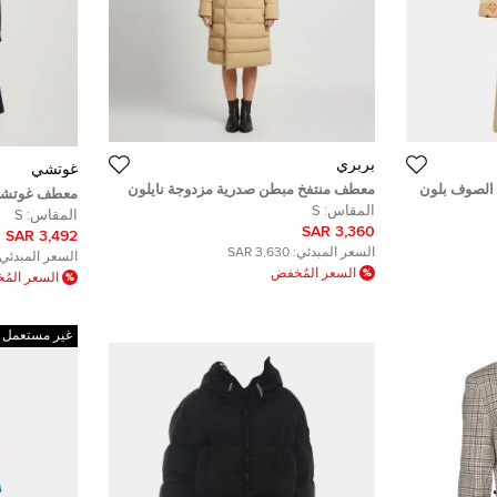
بربري
غوتشي
الصوف بلون
معطف منتفخ مبطن صدرية مزدوجة نايلون
معطف غوتشي 
وسط (ميديم)
بيج بربري مقاس صغير - سمول
المقاس:
S
نقشة الفهد 
المقاس:
S
3,360 SAR
3,492 SAR
السعر المبدئي:
3,630 SAR
السعر المبدئي:
السعر المُخفض
السعر الم
غير مستعمل