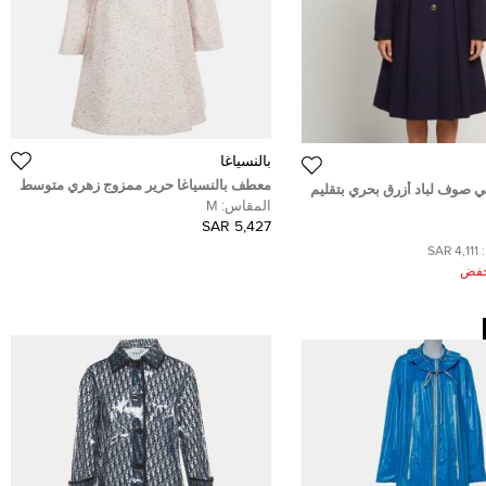
ب‍‍النسياغا
معطف بالنسياغا حرير ممزوج زهري متوسط
صوف لباد أزرق بحري بتقليم
الطول مقاس وسط ( ميديم )
المقاس:
M
مقاس صغير (سمول)
5,427 SAR
4,111 SAR
ُخفض