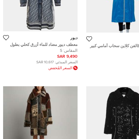
ديور
معطف ديور مضاد للماء أزرق كحلي بطول
فن كلاين سحاب أمامي كبير
الركبة صغير
المقاس:
S
 صناعية أزرق مقاس وسط
9,490 SAR
السعر المبدئي:
10,617 SAR
السعر المُخفض