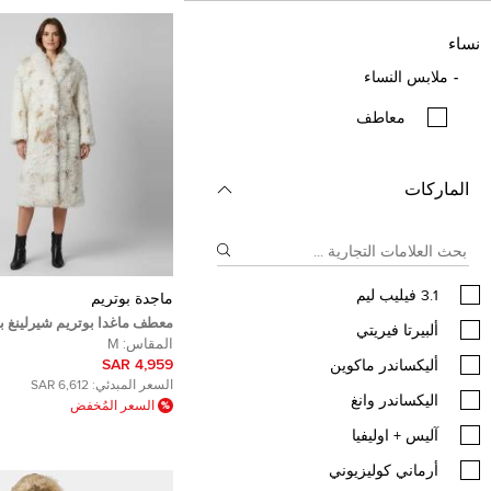
نساء
ملابس النساء
معاطف
الماركات
3.1 فيليب ليم
ماجدة بوتريم
معطف ماغدا بوتريم شيرلينغ ب
ألبيرتا فيريتي
بحزام مقاس وسط
المقاس:
M
4,959 SAR
أليكساندر ماكوين
السعر المبدئي:
6,612 SAR
اليكساندر وانغ
السعر المُخفض
آليس + اوليفيا
أرماني كوليزيوني