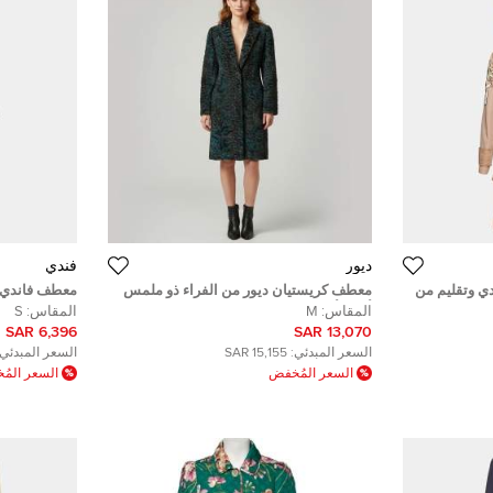
ديور
فندي
دي وتقليم من
معطف كريستيان ديور من الفراء ذو ملمس
معطف فاندي ب
ردين مقاس
أزرق/أسود متوسط الطول مقاس كبير
صغير
المقاس:
M
المقاس:
S
(ميديم)
6,396 SAR
13,070 SAR
السعر المبدئي:
15,155 SAR
السعر المبدئي:
السعر المُخفض
السعر الم