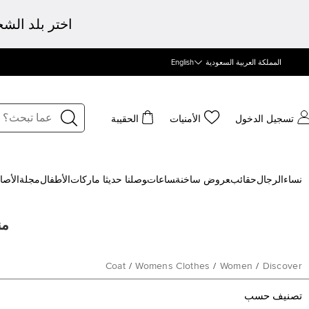
اختر بلد الش
المملكة العربية السعودية
English
تسجيل الدخول
الأمنيات
الحقيبة
نساء
الرجال
حقائب
‍عروض ساخنة
‍ساعات
‍وصلنا حديثا
‍ ماركات
الأطفال
مجلة
الأصا
من
Coat
/
Womens Clothes
/
Women
/
Discover
تصنيف حسب