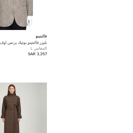
فالنتينو
بليزر فالنتينو بوتيك برنس او
كاروهات بيج مقاس كبير - لارج
المقاس:
L
3,357 SAR