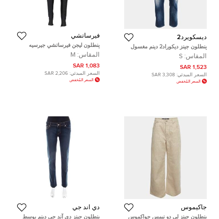
فيرساتشي
ديسكويرد2
بنطلون ليجن فيرساتشي جيرسيه
بنطلون جينز ديكوراد2 دينم مغسول
أسود ودينم أزرق كحلي مقاس وسط (
أزرق بستايل كول جيرل بطول كروب
المقاس:
M
المقاس:
S
ميديوم )
مقاس صغير - خصر 32''
1,083 SAR
1,523 SAR
السعر المبدئي:
2,206 SAR
السعر المبدئي:
3,308 SAR
السعر المُخفض
السعر المُخفض
جاكيموس
دي آند جي
بنطلون جينز لى دو نيمس جواكموس
بنطلون جينز دي آند جي دينم بوسط