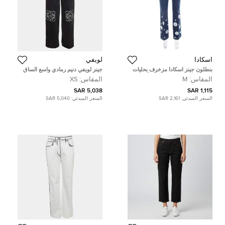
اسكادا
لويفي
بنطلون جينز اسكادا مزخرف بحليات
جينز لويفي دنيم رمادي واسع الساق
موردة واسع دنيم قطن مرن أزرق
صغير بخصر 25 بوصة
المقاس:
M
المقاس:
XS
داكن M
5,038 SAR
1,115 SAR
السعر المبدئي:
2,161 SAR
السعر المبدئي:
5,040 SAR