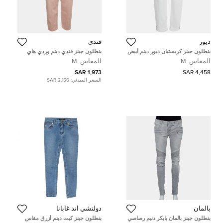
ديور
فندي
بنطلون جينز كريستيان ديور دينم أبيض
بنطلون جينز فندي دينم وردي هاي
حافة مطوية مقاس متوسط ٢٨ بوصة
ويست مقاس متوسط (ميديم) الخصر
المقاس:
M
المقاس:
M
26 بوصة
1,973 SAR
4,458 SAR
السعر المبدئي:
2,156 SAR
بالمان
دولتشي أند غابانا
بنطلون جينز بالمان بايكر دنيم رصاصي
بنطلون جينز كيت دينم أزرق مقاس