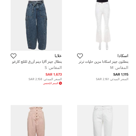
اسكادا
علايا
بنطلون جينز اسكادا مزين حليات ترتر
بنطال جينز ألايا دينم أزرق للثلج كارغو
موردة واسع قطن تويل دنيم أبيض M
مقاس صغير محيط خصر 29 بوصة
المقاس:
M
المقاس:
S
1,673 SAR
1,115 SAR
السعر المبدئي:
2,161 SAR
السعر المبدئي:
2,158 SAR
السعر المُخفض