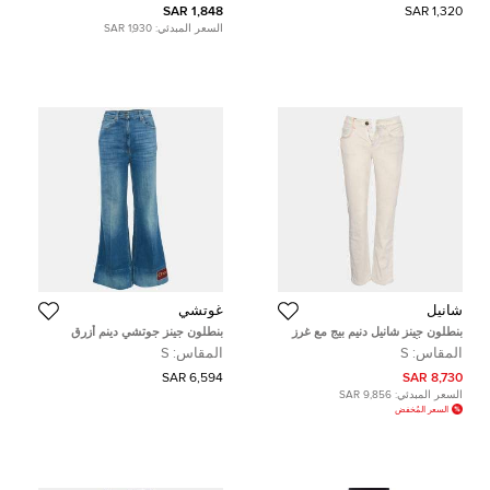
1,848 SAR
1,320 SAR
السعر المبدئي:
1,930 SAR
شانيل
غوتشي
بنطلون جينز شانيل دنيم بيج مع غرز
بنطلون جينز جوتشي دينم أزرق
متعددة الألوان مقاس 34 فرنسا
مغسول بشعار رقعة واسع الساق
المقاس:
S
المقاس:
S
مقاس صغير - S خصر 26 بوصة
6,594 SAR
8,730 SAR
السعر المبدئي:
9,856 SAR
السعر المُخفض