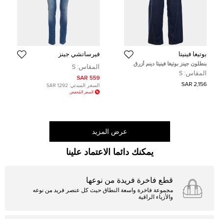
بوتيغا فينيتا
فيرساتشي جينز
بنطلون جينز بوتيغا فينيتا دينم أزرق
المقاس:
S
قصّة مستقيمة مقاس صغير - خصر 32
المقاس:
S
بوصة
559 SAR
2,156 SAR
السعر المبدئي:
1,292 SAR
السعر المُخفض
عرض المزيد
يمكنك دائما الاعتماد علينا
قطع فاخرة فريدة من نوعها
مجموعة فاخرة واسعة النطاق حيث كل عنصر فريد من نوعه
والأزياء الراقية