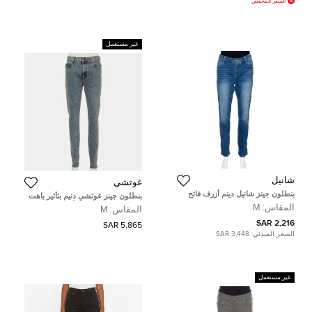
السعر المُخفض
غير مستعمل
شانيل
غوتشي
بنطلون جينز شانيل دينم أزرف فاتح
بنطلون جينز غوتشي دنيم بتأثير باهت
حواف مجدولة مقاس متوسط
مطبوع بشعار الماركة أزرق مقاس
المقاس:
M
المقاس:
M
(ميديوم)
متوسط (ميديوم)
2,216 SAR
5,865 SAR
السعر المبدئي:
3,448 SAR
غير مستعمل