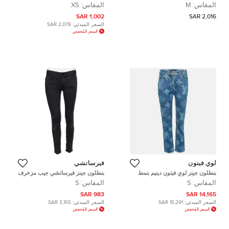
مقاس متوسط - ميديوم
صغير جدًا - إكس سمول
المقاس:
M
المقاس:
XS
1,002 SAR
2,016 SAR
السعر المبدئي:
2,079 SAR
السعر المُخفض
لوي فيتون
فيرساتشي
بنطلون جينز لوي فيتون دينيم بنمط
بنطلون جينز فيرساتشي جيب مزخرف
مونوغرام أزرق مستقيم الساق مقاس
مرصع دنيم رمادي شاركول مقاس
المقاس:
S
المقاس:
S
صغير خصر 28 بوصة
صغير
983 SAR
14,165 SAR
السعر المبدئي:
15,291 SAR
السعر المبدئي:
3,155 SAR
السعر المُخفض
السعر المُخفض