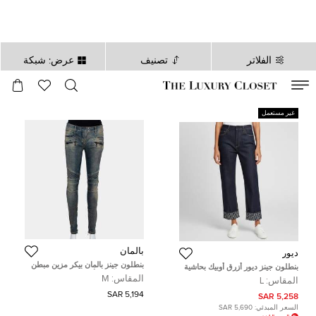
الفلاتر
تصنيف
عرض: شبكة
صالح لغاية
00
day
:
00
ساعة
:
undefined
دقائق
:
00
ثانية
غير مستعمل
بالمان
ديور
بنطلون جينز بالمان بيكر مزين مبطن
بنطلون جينز ديور أزرق أوبيك بحاشية
نمط باهت دنيم أزرق مقاس وسط
دنيم بويفريند مقاس كبير/محيط خصر
المقاس:
M
المقاس:
L
(ميديوم)
36 بوصة
5,194 SAR
5,258 SAR
السعر المبدئي:
5,690 SAR