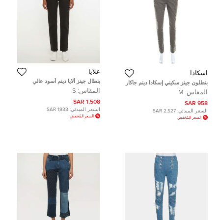
علايا
اسكادا
بنطال جينز ألايا دينم أسود عالي
بنطلون جينز سكيني إسكادا دينم جاكار
الخصر مقاس صغير
سترتش رصاصي مورد M
المقاس:
S
المقاس:
M
1,508 SAR
958 SAR
السعر المبدئي:
1,933 SAR
السعر المبدئي:
2,527 SAR
السعر المُخفض
السعر المُخفض