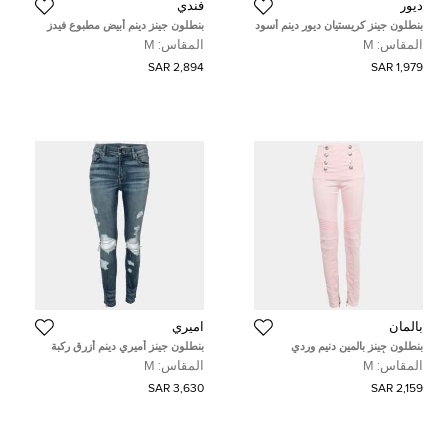
ديور
فندي
بنطلون جينز كريستيان ديور دينم أسود
بنطلون جينز دينم أبيض مطبوع فيدز
مقصوص بملاءمة عادية مقاس وسط
جاشوا x فيندي قياس متوسط (ميديوم)
المقاس:
M
المقاس:
M
٢٩ بوصة - متوسط
/ الخصر 28 بوصة
2,894 SAR
1,979 SAR
بالمان
اميري
بنطلون جينز بالمين دنيم وردي
بنطلون جينز أميري دينم أزرق ركبة
بتفاصيل أزرار مقاس وسط (ميديوم)
ممزقة مزين سحاب مقاس متوسط
المقاس:
M
المقاس:
M
28 بوصة خصر
(ميديوم)
3,630 SAR
2,159 SAR