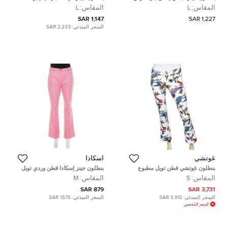
واسع الساق دنيم أبيض مقاس وسط
منخفض قصة إعتيادية L
المقاس:
L
المقاس:
L
30 صغير
1,147 SAR
1,227 SAR
السعر المبدئي:
2,233 SAR
غوتشي
اسكادا
بنطلون غوتشي قطن تويل مطبوع
بنطلون جينز إسكادا قطن وردي تويل
تروبيكال أوف وايت مقاس صغير -
بوسط مرتفع واسع M
المقاس:
S
المقاس:
M
سمول
879 SAR
3,731 SAR
السعر المبدئي:
5,912 SAR
السعر المبدئي:
1,576 SAR
السعر المُخفض