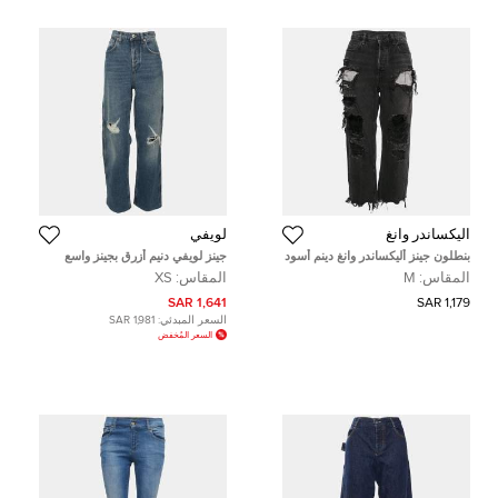
اليكساندر وانغ
لويفي
بنطلون جينز أليكساندر وانغ دينم أسود
جينز لويفي دنيم أزرق بجينز واسع
ممزق ريفال وسط 30 بوصة ميديم
الساق وممزق بتصميم صغير
المقاس:
M
المقاس:
XS
1,641 SAR
1,179 SAR
السعر المبدئي:
1,981 SAR
السعر المُخفض