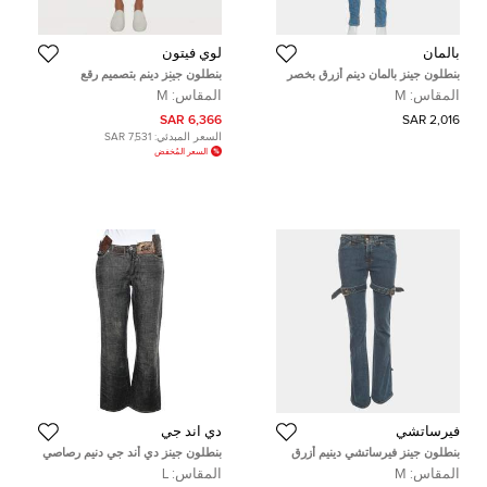
بالمان
لوي فيتون
بنطلون جينز بالمان دينم أزرق بخصر
بنطلون جينز دينم بتصميم رقع
مرتفع نمط ممزق مقاس متوسط -
مونوغرام أزرق لويس فيتون ميديام/
المقاس:
M
المقاس:
M
ميديوم
خصر 32 بوصة
6,366 SAR
2,016 SAR
السعر المبدئي:
7,531 SAR
السعر المُخفض
فيرساتشي
دي آند جي
بنطلون جينز فيرساتشي دينيم أزرق
بنطلون جينز دي أند جي دنيم رصاصي
كلاسيكي برباط الفخذ واسع مقاس
مشبح مقاس كبير - لارج
المقاس:
M
المقاس:
L
وسط 30 بوصة