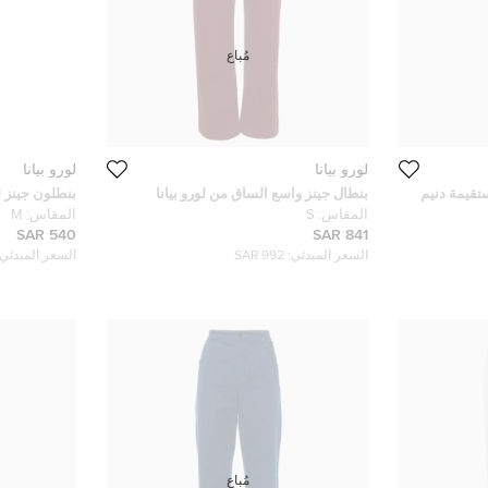
مُباع
لورو بيانا
لورو بيانا
تقيمة دنيم
بنطال جينز واسع الساق من لورو بيانا
بنطلون جينز ل
بورجوندي دنيم مقاس صغير خصر 29 بوصة
بني M
المقاس:
S
المقاس:
M
540 SAR
841 SAR
السعر المبدئي:
992 SAR
السعر المبدئي:
مُباع