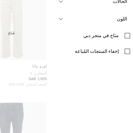
الحالات
اللون
مُباع
متاح في متجر دبي
إخفاء المنتجات المُباعة
لورو بيانا
المقاس:
S
1,365 SAR
السعر المبدئي:
1,459 SAR