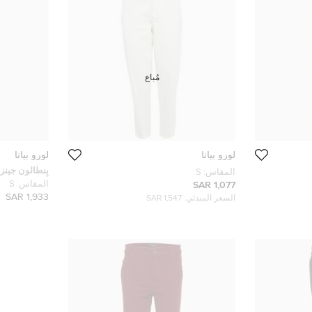
مُباع
لورو بيانا
لورو بيانا
بِنطالون جينز
المقاس:
S
أزرق دِنيم مقاس
المقاس:
S
1,077 SAR
1,933 SAR
السعر المبدئي:
1,547 SAR