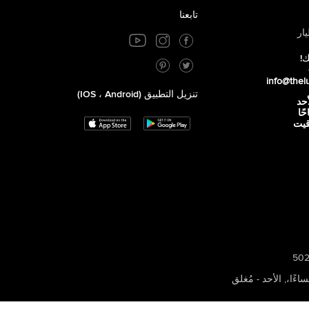
تابعنا
ار
ك!
info@thel
تنزيل التطبيق (iOS ، Android)
أحد
 صباحًا
توقيت
,
الأحد - مُغلق