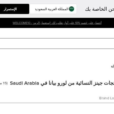
حن الخاصة بك
الإستمرار
أحصل على خصم %10 على أول طلب لك. إستعمل الرمز - WELCOME10
لة
ات جينز النسائية من لورو بيانا في Saudi Arabia
(
15
من
Brand Lo