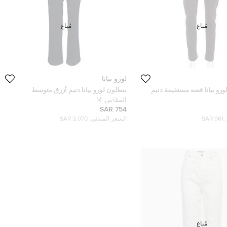
مُباع
مُباع
لورو بيانا
ورو بيانا قصه مستقيمة دنيم
بنطلون لورو بيانا دنيم أزرق متوسط
المقاس:
M
754 SAR
961 SAR
السعر المبدئي:
3,070 SAR
مُباع