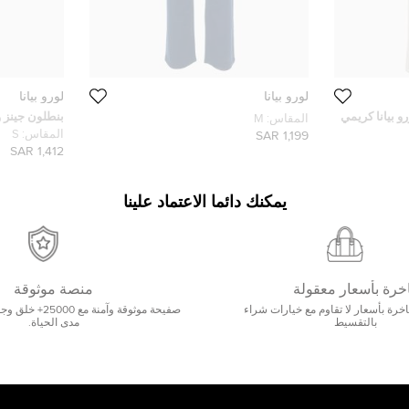
لورو بيانا
لورو بيانا
و بيانا كريمي
بنطلون جينز و
المقاس:
M
دنيم مقاس صغير 
المقاس:
S
1,199 SAR
1,412 SAR
يمكنك دائما الاعتماد علينا
خرة بأسعار معقولة
منصة موثوقة
رة بأسعار لا تقاوم مع خيارات شراء
صفيحة موثوقة وآمنة 
بالتقسيط
مدى الحياة.