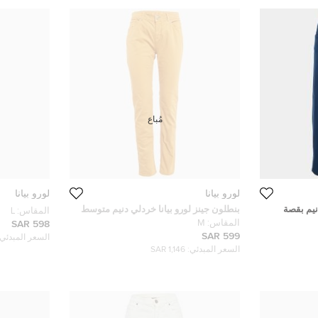
مُباع
لورو بيانا
لورو بيانا
نيم بقصة
بنطلون جينز لورو بيانا خردلي دنيم متوسط
المقاس:
L
المقاس:
M
598 SAR
599 SAR
السعر المبدئي:
السعر المبدئي:
1,146 SAR