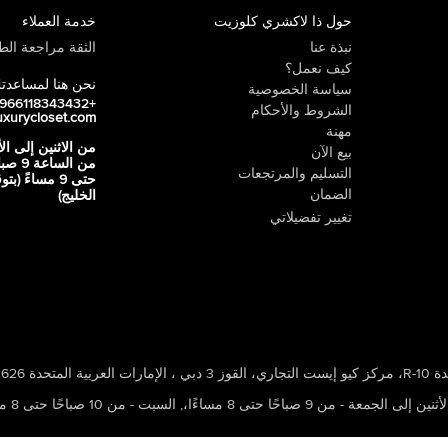
حول ذا لاكشري كلوزيت
خدمة العملاء
نبذة عنا
الثقة مراجعة الطي
كيف نعمل؟
نحن هنا لمساعدت
سياسة الخصوصية
+966118343432
الشروط والأحكام
uxurycloset.com
مهنة
من الاثنين إلى ال
بيع الآن
من الساعة 9
التسليم والمرتجعات
حتى 9 مساءً (ب
الضمان
الخليج)
تغيير تفضيلاتي
 ، الإمارات العربية المتحدة 502626
ين إلى الجمعة - من 9 صباحًا حتى 8 مساءًا،
,
السبت - من 10 صباحًا حتى 8 مساءًا،