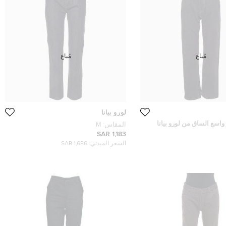
مُباع
مُباع
لورو بيانا
 واسع الساق من لورو بيانا
المقاس:
M
 صغير خصر 26 بوصة
1,183 SAR
السعر المبدئي:
1,686 SAR