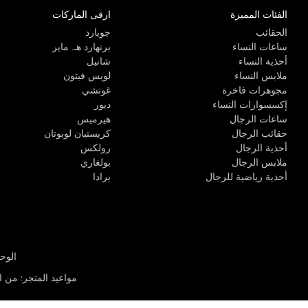
الفئات المميزة
ارقى الماركات
الحقائب
جويارد
ساعات النساء
برنهارد هـ. ماير
أحذية النساء
شانيل
ملابس النساء
لويس فيتون
مجوهرات فاخرة
غوتشي
إكسسوارات النساء
ديور
ساعات الرجال
هيرميس
حقائب الرجال
كريستيان لوبوتان
أحذية الرجال
رولكس
ملابس الرجال
بولغاري
أحذية رياضية للرجال
برادا
الوحدة R-10، مركز كيو إيست التجاري، القوز 3 دبي
مواعيد المتجر
:
من الأثن