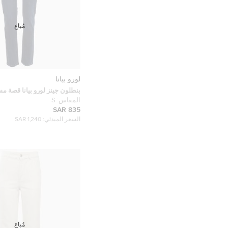
مُباع
لورو بيانا
بنطلون جينز لورو بيانا قصة مس
أزرق صغير خصر 30 بوصة
المقاس:
S
835 SAR
السعر المبدئي:
1,240 SAR
مُباع