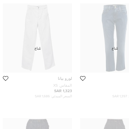
مُباع
مُباع
لورو بيانا
المقاس:
XS
1,323 SAR
1,397 SAR
السعر المبدئي:
1,686 SAR