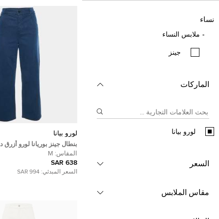
نساء
ملابس النساء
جينز
الماركات
لورو بيانا
لورو بيانا
بنطال جينز بوريانا لورو أزرق د
مستقيمة مقاس وسط 32 بوصة
المقاس:
M
638 SAR
السعر
السعر المبدئي:
994 SAR
مقاس الملابس