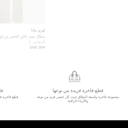
لورو بيانا
بنطال جينز عالي الخصر من لور
دنيم مقاس صغير خصر 27 بوصة
المقاس:
S
994 SAR
قطع فاخرة فريدة من نوعها
فا
مجموعة فاخرة واسعة النطاق حيث كل عنصر فريد من نوعه
قطع فاخرة فاخ
والأزياء الراقية