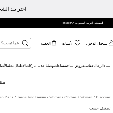
اختر بلد الش
المملكة العربية السعودية
English
تسجيل الدخول
الأمنيات
الحقيبة
نساء
الرجال
حقائب
‍عروض ساخنة
‍ساعات
‍وصلنا حديثا
‍ ماركات
الأطفال
مجلة
الأصا
منتج
ro Piana
/
Jeans And Denim
/
Womens Clothes
/
Women
/
Discover
تصنيف حسب