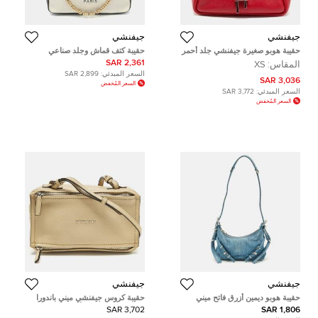
جيفنشي
جيفنشي
حقيبة هوبو صغيرة جيفنشي جلد أحمر
حقيبة كتف قماش وجلد صناعي
مع تقليم منقوش جلد التمساح
جيفنشي بيضاء/سوداء قص قص القمر
2,361 SAR
المقاس:
XS
السعر المبدئي:
2,899 SAR
3,036 SAR
السعر المُخفض
السعر المبدئي:
3,772 SAR
السعر المُخفض
جيفنشي
جيفنشي
حقيبة هوبو ديمين أزرق فاتح ميني
حقيبة كروس جيفنشي ميني باندورا
جيفنشي
سكر جلد مسترسل أسود
3,702 SAR
1,806 SAR