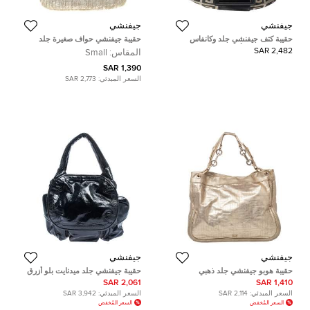
جيفنشي
جيفنشي
حقيبة كتف جيفنشي جلد وكانفاس
حقيبة جيفنشي حواف صغيرة جلد
بالشعار رصاصي/أسود
وكانفاس لامعة بيج
2,482 SAR
المقاس:
Small
1,390 SAR
السعر المبدئي:
2,773 SAR
جيفنشي
جيفنشي
حقيبة هوبو جيفنشي جلد ذهبي
حقيبة جيفنشي جلد ميدنايت بلو أزرق
مونوغرامي لامع
لامع
2,061 SAR
1,410 SAR
السعر المبدئي:
2,114 SAR
السعر المبدئي:
3,942 SAR
السعر المُخفض
السعر المُخفض