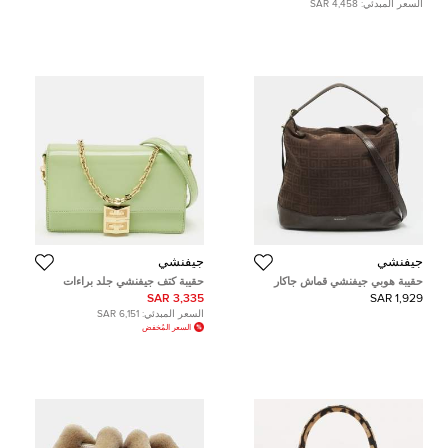
السعر المبدئي:
4,458 SAR
جيفنشي
جيفنشي
حقيبة هوبي جيفنشي قماش جاكار
حقيبة كتف جيفنشي جلد براءات
وبني جلد
اختراع خضراء فاتحة بسلسلة 4G
3,335 SAR
1,929 SAR
السعر المبدئي:
6,151 SAR
السعر المُخفض