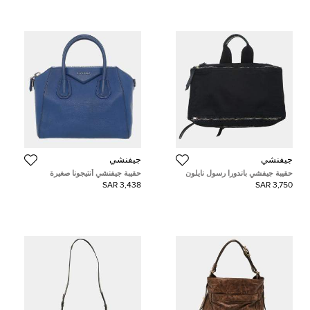
جيفنشي
جيفنشي
حقيبة جيفشي باندورا رسول نايلون
حقيبة جيفنشي أنتيجونا صغيرة
3,438 SAR
3,750 SAR