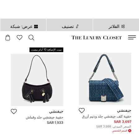
الفلاتر
تصنيف
عرض: شبكة
صالح لغاية
00
day
:
00
ساعة
:
undefined
دقائق
:
00
ثانية
تمت الإضافة 10 أيام مضت
جيفنشي
جيفنشي
حقيبة كتف جيفنشي جلد ودنيم أزرق
حقيبة جيفنشي جلد وقماش
4G
مونوغرامي أسود بشرابة
3,697 SAR
1,933 SAR
السعر المبدئي:
3,998 SAR
السعر المُخفض