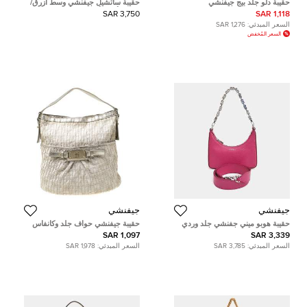
حقيبة دلو جلد بيج جيفنشي
حقيبة ساتشيل جيفنشي وسط أزرق/
رمادي/أسود أنتيغونا
3,750 SAR
1,118 SAR
السعر المبدئي:
1,276 SAR
السعر المُخفض
جيفنشي
جيفنشي
حقيبة هوبو ميني جفنشي جلد وردي
حقيبة جيفنشي حواف جلد وكانفاس
بجزء مقطوع بشعار القمر
لامعة بيج
1,097 SAR
3,339 SAR
السعر المبدئي:
3,785 SAR
السعر المبدئي:
1,978 SAR