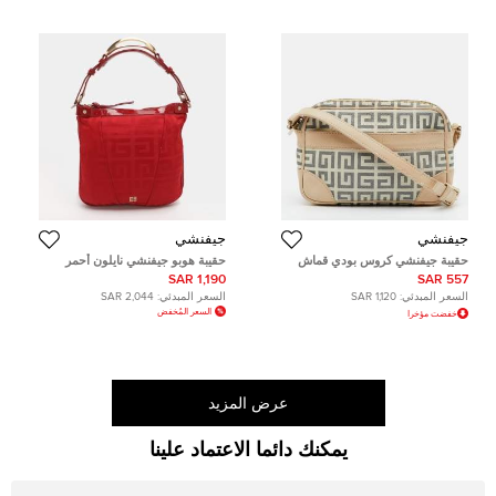
جيفنشي
جيفنشي
حقيبة جيفنشي كروس بودي قماش
حقيبة هوبو جيفنشي نايلون أحمر
مطلي وجلد بيج/ رمادي بالشعار
مونوغرام وجلد لامع
1,190 SAR
557 SAR
السعر المبدئي:
1,120 SAR
السعر المبدئي:
2,044 SAR
السعر المُخفض
خفضت مؤخرا
عرض المزيد
يمكنك دائما الاعتماد علينا