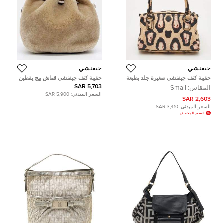
جيفنشي
جيفنشي
حقيبة كتف جيفنشي صغیرة جلد بطبعة
حقيبة كتف جيفنشي قماش بيج يقطين
حیوان بیج/أسود
5,703 SAR
المقاس:
Small
السعر المبدئي:
5,900 SAR
2,603 SAR
السعر المبدئي:
3,410 SAR
السعر المُخفض