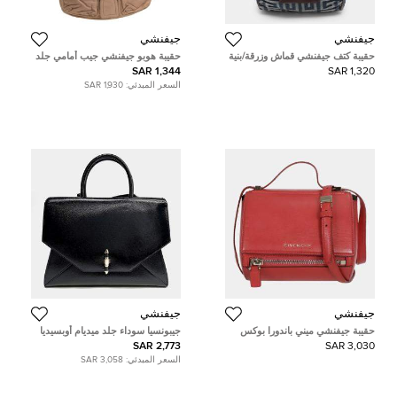
جيفنشي
جيفنشي
حقيبة كتف جيفنشي قماش وزرقة/بنية
حقيبة هوبو جيفنشي جيب أمامي جلد
جلدية
بيج
1,344 SAR
1,320 SAR
السعر المبدئي:
1,930 SAR
جيفنشي
جيفنشي
حقيبة جيفنشي ميني باندورا بوكس
جيبونسيا سوداء جلد ميديام أوبسيديا
2,773 SAR
3,030 SAR
السعر المبدئي:
3,058 SAR