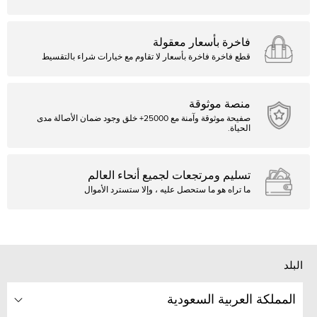
فاخرة بأسعار معقولة
قطع فاخرة فاخرة بأسعار لا تقاوم مع خيارات شراء بالتقسيط
منصة موثوقة
صفيحة موثوقة وآمنة مع 25000+ خلق وجود ضمان الأصالة مدى
الحياة.
تسليم ومرتجعات لجميع أنحاء العالم
ما تراه هو ما ستحصل عليه ، وإلا ستسترد الأموال
البلد
المملكة العربية السعودية