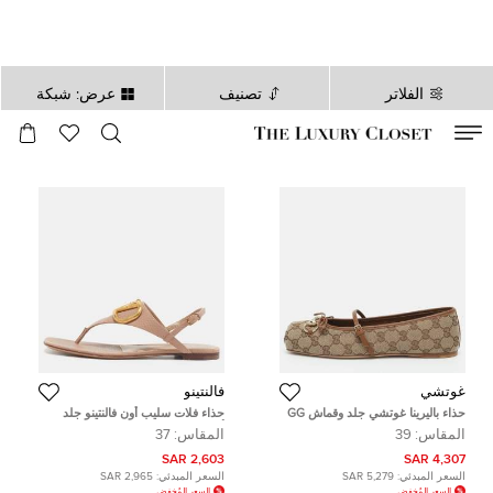
الفلاتر
تصنيف
عرض: شبكة
صالح لغاية
00
day
:
00
ساعة
:
undefined
دقائق
:
00
ثانية
غوتشي
فالنتينو
حذاء باليرينا غوتشي جلد وقماش GG
حذاء فلات سليب أون فالنتينو جلد
بني / بيج بتفصيل هورسبيت مقاس 39
أبيض غير لامع مقاس 39
المقاس:
39
المقاس:
37
2,603 SAR
4,307 SAR
السعر المبدئي:
5,279 SAR
السعر المبدئي:
2,965 SAR
السعر المُخفض
السعر المُخفض