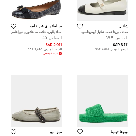
شانيل
سالفاتوري فيراغامو
حذاء باليرينا فلات شانيل أبيض/أسود
حذاء باليرينا فلات سالفاتوري فيراغامو
براق وغروغرين ماري جين مقاس 39
جلد لامع مبطن أسود مزين فيونكة
المقاس:
38.5
المقاس:
40
فارا مقاس 40
2,071 SAR
3,711 SAR
السعر المبدئي:
4,691 SAR
السعر المبدئي:
2,446 SAR
السعر المُخفض
بوتيغا فينيتا
ميو ميو