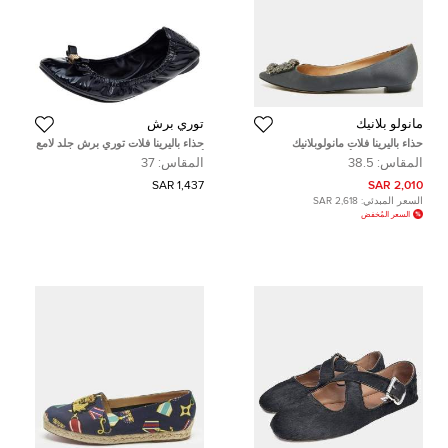
مانولو بلانيك
توري برش
حذاء باليرينا فلات مانولوبلانيك
حذاء باليرينا فلات توري برش جلد لامع
هانغيسى ساتان أخضر مقاس 37.5
أسود مجعد مقاس 37
المقاس:
38.5
المقاس:
37
1,437 SAR
2,010 SAR
السعر المبدئي:
2,618 SAR
السعر المُخفض