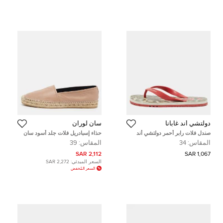
دولتشي أند غابانا
سان لوران
صندل فلات رابر أحمر دولتشي أند
حذاء إسبادريل فلات جلد أسود سان
غابانا مقاس 34
لوران لوجو مقاس 37
المقاس:
34
المقاس:
39
2,112 SAR
1,067 SAR
السعر المبدئي:
2,272 SAR
السعر المُخفض