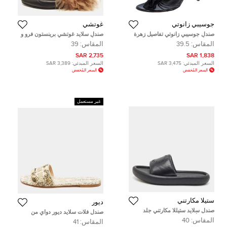
جوسيبي زانوتي
غوتشي
صندل جوسيبي زانوتي تفاصيل زهرة
صندل سلايد غوتشي برينستون فرو و
جلد أسود مقاس 39.5
جلد أسود مقاس 37
المقاس:
39.5
المقاس:
39
2,735 SAR
1,838 SAR
السعر المبدئي:
3,475 SAR
السعر المبدئي:
3,389 SAR
السعر المُخفض
السعر المُخفض
غير مستعمل
ستيلا مكارتني
ديور
صندل سلايد ستيللا مكارتني جلد
صندل فلات سلايد ديور دواي من
صناعي أسود مقاس 38
كانفاس مزخرف برغندي/بيج مقاس
المقاس:
40
المقاس:
41
36.5