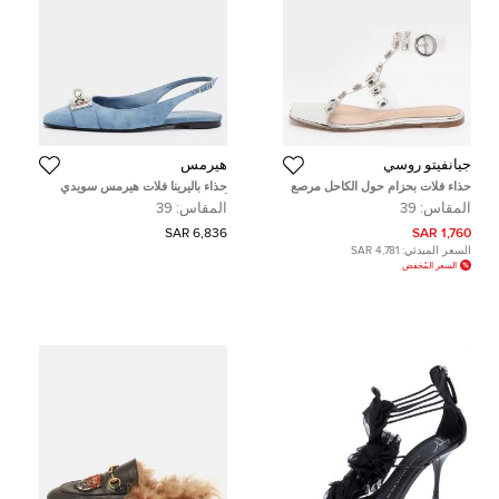
جيانفيتو روسي
هيرمس
حذاء فلات بحزام حول الكاحل مرصع
حذاء باليرينا فلات هيرمس سويدي
بالكريستال شفاف بي في سي
أرجواني مقاس 39.5
المقاس:
39
المقاس:
39
جيانفيتو روسي مقاس 39
6,836 SAR
1,760 SAR
السعر المبدئي:
4,781 SAR
السعر المُخفض