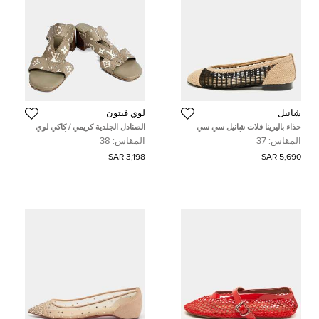
شانيل
لوي فيتون
حذاء باليرينا فلات شانيل سي سي
الصنادل الجلدية كريمي / كاكي لوي
كروشيه وشبك بني/أسود مقاس 37
فيتون مقاس 38 الاتحاد الأوروبي
المقاس:
37
المقاس:
38
3,198 SAR
5,690 SAR