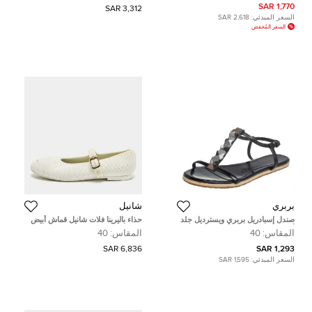
1,770 SAR
3,312 SAR
السعر المبدئي:
2,618 SAR
السعر المُخفض
بربري
شانيل
صندل إسبادريل بربري ويسترديل جلد
حذاء باليرينا فلات شانيل قماش أبيض
أسود سير حرف تي مقاس 40
سي سي ماري جين مقاس 40
المقاس:
40
المقاس:
40
6,836 SAR
1,293 SAR
السعر المبدئي:
1,595 SAR