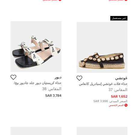
غير مستعمل
ديور
غوتشي
حذاء كريستيان ديور جلد جاديور بيج/
حذاء فلات غوتشي إسبادريل كانفاس
أسود مقاس 38
أسود مزخرف كريستال بيبيتا مقاس
المقاس:
38
المقاس:
37
41.5
3,784 SAR
1,652 SAR
السعر المبدئي:
3,998 SAR
السعر المُخفض