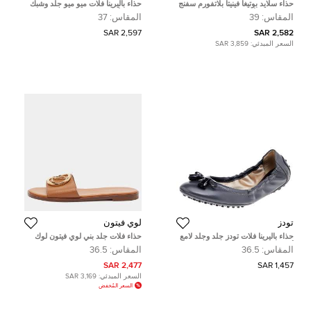
حذاء سلايد بوتيغا فينيتا بلاتفورم سفنج
حذاء باليرينا فلات ميو ميو جلد وشبك
قماش قطن أخضر مناسب للمصايف
رمادي/أسود ماري جين مقاس 40
المقاس:
39
المقاس:
37
مقاس 39
2,597 SAR
2,582 SAR
السعر المبدئي:
3,859 SAR
تودز
لوي فيتون
حذاء باليرينا فلات تودز جلد وجلد لامع
حذاء فلات جلد بني لوي فيتون لوك
أسود/رصاصي مزين إبزيم مجعد
إيت مقاس 36.5
المقاس:
36.5
المقاس:
36.5
مقاس 36.5
2,477 SAR
1,457 SAR
السعر المبدئي:
3,169 SAR
السعر المُخفض