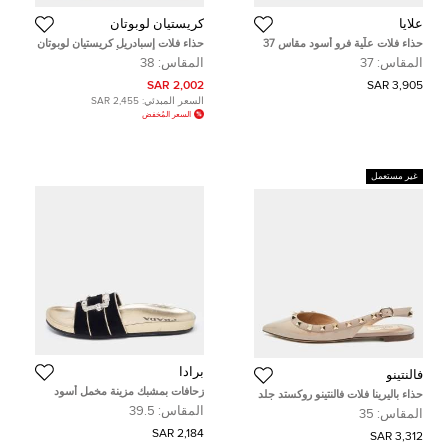
علايا
كريستيان لوبوتان
حذاء فلات علّية فرو أسود مقاس 37
حذاء فلات إسبادريل كريستيان لوبوتان
غاليا قماش متعدد الألوان مقاس 38
المقاس:
37
المقاس:
38
2,002 SAR
3,905 SAR
السعر المبدئي:
2,455 SAR
السعر المُخفض
غير مستعمل
برادا
فالنتينو
زحافات بمشبك مزينة مخمل أسود
حذاء باليرينا فلات فالنتينو روكستد جلد
برادا مقاس 39.5
لامع بيج بحزام مقاس 35
المقاس:
39.5
المقاس:
35
2,184 SAR
3,312 SAR