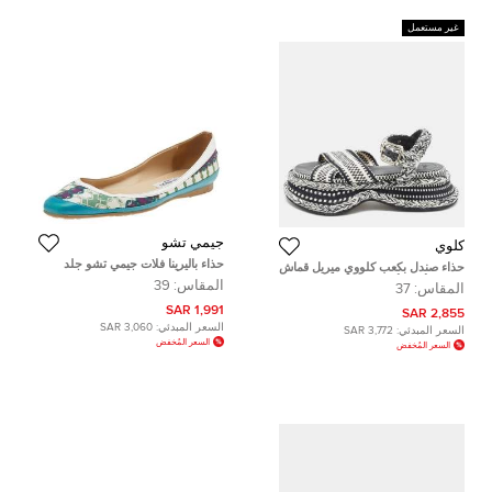
غير مستعمل
جيمي تشو
كلوي
حذاء باليرينا فلات جيمي تشو جلد
حذاء صندل بكعب كلووي ميريل قماش
وكانفاس أخضر مطبوع مقاس 39
محبوك أبيض/أسود حزام عند الكاحل
المقاس:
39
المقاس:
37
مقاس 37
1,991 SAR
2,855 SAR
السعر المبدئي:
3,060 SAR
السعر المبدئي:
3,772 SAR
السعر المُخفض
السعر المُخفض