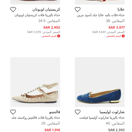
علايا
كريستيان لوبوتان
حذاء فلات باليه علايا جلد أسود مزين
حذاء باليرينا فلات كريستيان لوبوتان
بالكريستال ماري جين مقاس 37
جلد و شبكة بيج مقاس 38
المقاس:
38
المقاس:
34.5
2,492 SAR
3,977 SAR
السعر المبدئي:
4,691 SAR
السعر المبدئي:
3,079 SAR
السعر المُخفض
السعر المُخفض
شارلوت اوليمبيا
فالنتينو
حذاء باليرينا شارلوت أوليمبيا فيلفت
حذاء باليرينا فلات فالنتينو روكستد جلد
أحمر سبايدر مقاس 38
لامع بيج/كريمي بسير للكاحل مقاس
المقاس:
40
المقاس:
35
39
1,916 SAR
2,393 SAR