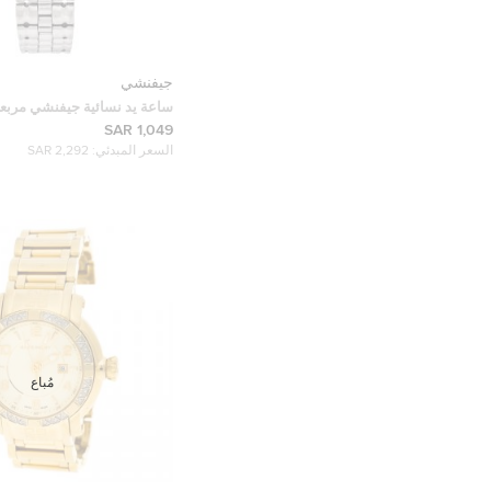
جيفنشي
1558962 ستانلس ستيل صدف 25 مم
1,049 SAR
السعر المبدئي:
2,292 SAR
مُباع