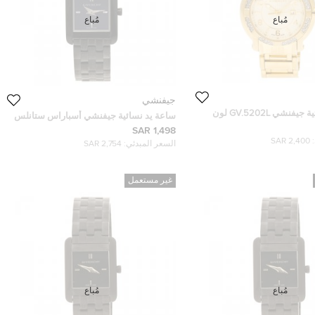
مُباع
مُباع
جيفنشي
ساعة يد نسائية جيفنشي GV.5202L لون
ساعة يد نسائية جيفنشي أسباراس ستانلس
تيل صفراء 36مم
ستيل سوداء 20 مم
1,498 SAR
2,400 SAR
السعر المبدئي:
2,754 SAR
غير مستعمل
مُباع
مُباع