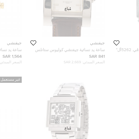
مُباع
جيفنشي
جيفنشي
ساعة يد نسائية جيفنشي "جي.ڨي. 5262أل"
ساعة يد نسائية جيفنشي كوليوس ستانلس
ستانلس ستيل مطلي پي ڨي دي" سوداء 32
ستيل فضية 29مم
ذهبي ستانلس س
1,564 SAR
841 SAR
السعر المبدئي:
2,669 SAR
السعر المبدئي:
غير مستعمل
مُباع