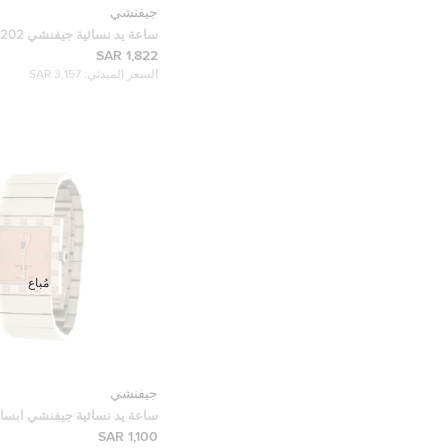
جيفنشي
ستيل ذهبية اللون 36مم
1,822 SAR
السعر المبدئي:
3,157 SAR
مُباع
جيفنشي
ساعة يد نسائية جيفنشي ابس
ستيل برتقالي زهري 27 مم
1,100 SAR