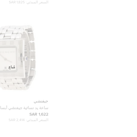
السعر المبدئي:
1,825 SAR
مُباع
جيفنشي
ساعة يد نسائية
1558962 مربعة بيضاء فضية 31 مم
1,622 SAR
السعر المبدئي:
2,414 SAR