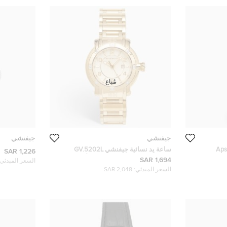
مُباع
جيفنشي
جيفنشي
يفنشي Apsaras
ساعة يد نسائية جيفنشي GV.5202L
1,226 SAR
تيل سوداء فضية
ستانلس ستيل مطلية بالذهب الأصفر
1,694 SAR
السعر المبدئي:
وألماس 36 مم
السعر المبدئي:
2,048 SAR