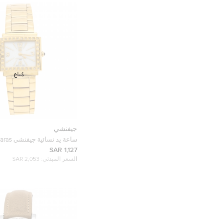
مُباع
جيفنشي
ساعة يد نسا
REG.1558962 ألماسات 
1,127 SAR
مطلي ذهب صدف 29 مم
السعر المبدئي:
2,053 SAR