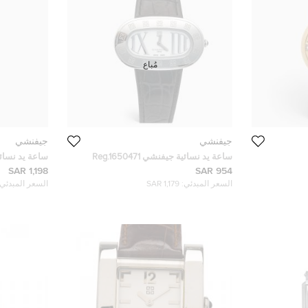
مُباع
جيفنشي
جيفنشي
ساعة يد نسائية جيفنشي Reg.1650471
ستانلس ستيل جلد بيضاء 44 مم
ستانلس ستيل 
1,198 SAR
954 SAR
27مم
السعر المبدئي:
1,179 SAR
السعر المبدئي: