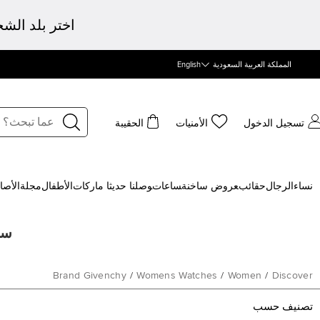
اختر بلد الش
المملكة العربية السعودية
English
تسجيل الدخول
الأمنيات
الحقيبة
نساء
الرجال
حقائب
‍عروض ساخنة
‍ساعات
‍وصلنا حديثا
‍ ماركات
الأطفال
مجلة
الأصا
ساع
Brand Givenchy
/
Womens Watches
/
Women
/
Discover
تصنيف حسب