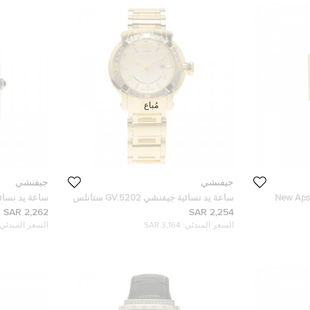
مُباع
جيفنشي
جيفنشي
ئية جيفنشي New Apsaras
ساعة يد نسائية جيفنشي GV.5202 ستانلس
ساعة يد نسا
ستانلس ستيل
ستيل بيضاء 36مم
ستيل صدف أزرق 
2,262 SAR
2,254 SAR
السعر المبدئي:
3,164 SAR
السعر المبدئي: