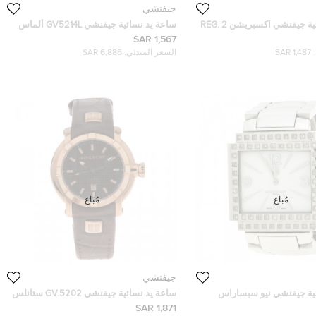
جيفنشي
ساعة يد نسائية جيفنشي اكسبريشن 2 REG.
ساعة يد نسائية جيفنشي GV5214L ألماس
وستانلس ستيل صدف 31 مم
1,567 SAR
1,487 SAR
السعر المبدئي:
6,886 SAR
مُباع
مُباع
جيفنشي
ية جيفنشي نيو سبساراس
ساعة يد نسائية جيفنشي GV.5202 ستانلس
ف بيضاء 35 مم
ستيل مطلي ذهب 36 مم
1,871 SAR