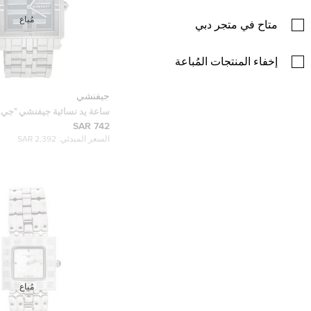
مُباع
متاح في متجر دبي
إخفاء المنتجات المُباعة
جيفنشي
742 SAR
مم
السعر المبدئي:
2,392 SAR
مُباع