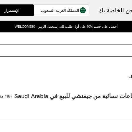
حن الخاصة بك
الإستمرار
أحصل على خصم %10 على أول طلب لك. إستعمل الرمز - WELCOME10
لة
ات نسائية من جيفنشي للبيع في Saudi Arabia
(
118
من