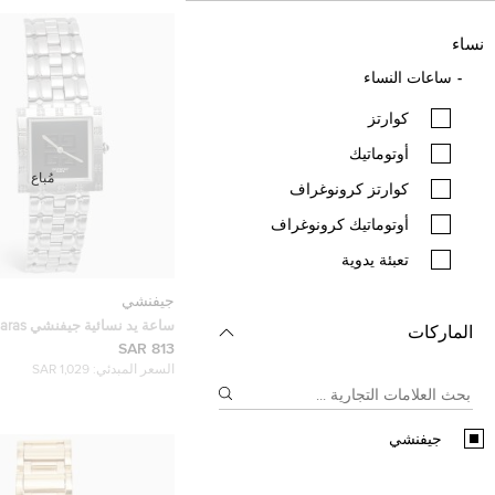
نساء
ساعات النساء
كوارتز
أوتوماتيك
مُباع
كوارتز كرونوغراف
أوتوماتيك كرونوغراف
تعبئة يدوية
جيفنشي
ساعة يد نسائية ج
الماركات
REG1558962 ستانلس س
813 SAR
23 مم
السعر المبدئي:
1,029 SAR
جيفنشي