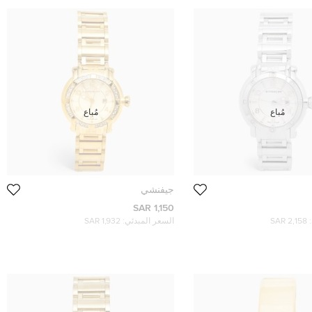
مُباع
مُباع
جيفنشي
1,150 SAR
2,158 SAR
السعر المبدئي:
1,932 SAR