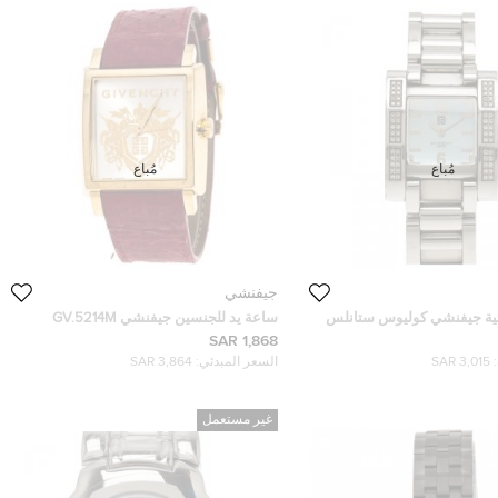
مُباع
مُباع
جيفنشي
ئية جيفنشي كوليوس ستانلس
ساعة يد للجنسين جيفنشي GV.5214M
29مم
ستانلس ستيل مطلي ذهب 38 مم
1,868 SAR
3,015 SAR
السعر المبدئي:
3,864 SAR
غير مستعمل