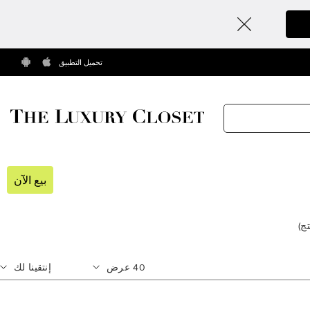
تحميل التطبيق
بيع الآن
تج
)
40
عرض
إنتقينا لك